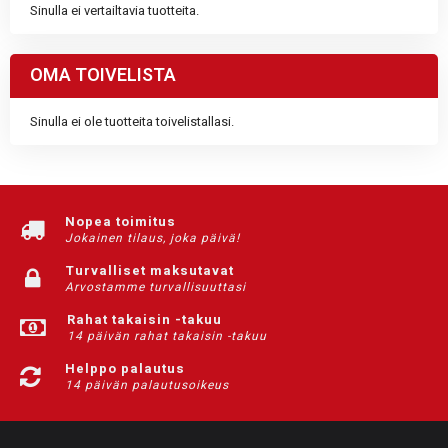
Sinulla ei vertailtavia tuotteita.
OMA TOIVELISTA
Sinulla ei ole tuotteita toivelistallasi.
Nopea toimitus
Jokainen tilaus, joka päivä!
Turvalliset maksutavat
Arvostamme turvallisuuttasi
Rahat takaisin -takuu
14 päivän rahat takaisin -takuu
Helppo palautus
14 päivän palautusoikeus