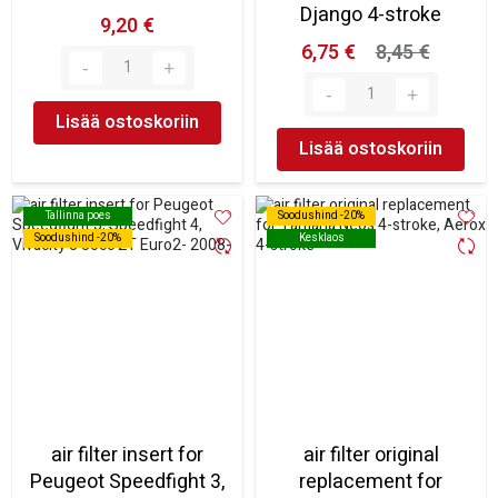
Django 4-stroke
9,20 €
6,75 €
8,45 €
Lisää ostoskoriin
Lisää ostoskoriin
Tallinna poes
Tallinna poes
Soodushind -20%
Soodushind -20%
Soodushind -20%
Soodushind -20%
Kesklaos
Kesklaos
air filter insert for
air filter original
Peugeot Speedfight 3,
replacement for