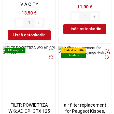
VIA CITY
11,00 €
13,50 €
Lisää ostoskoriin
Lisää ostoskoriin
Tallinna poes
Tallinna poes
Soodushind -20%
Soodushind -20%
Kesklaos
Kesklaos
FILTR POWIETRZA
air filter replacement
WKŁAD CPI GTX 125
for Peugeot Kisbee,