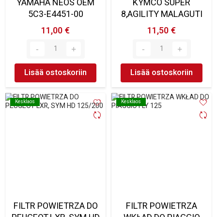
YAMAHA NEOS OEM
KYMCO SUPER
5C3-E4451-00
8,AGILITY MALAGUTI
11,00 €
11,50 €
Lisää ostoskoriin
Lisää ostoskoriin
Kesklaos
Kesklaos
Kesklaos
Kesklaos
FILTR POWIETRZA DO
FILTR POWIETRZA