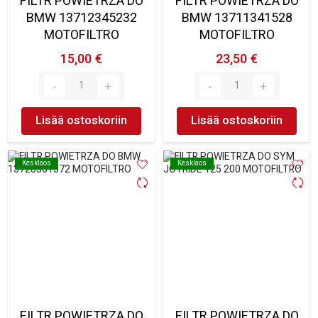
FILTR POWIETRZA DO
FILTR POWIETRZA DO
BMW 13712345232
BMW 13711341528
MOTOFILTRO
MOTOFILTRO
15,00 €
23,50 €
Lisää ostoskoriin
Lisää ostoskoriin
Kesklaos
Kesklaos
Kesklaos
Kesklaos
FILTR POWIETRZA DO
FILTR POWIETRZA DO