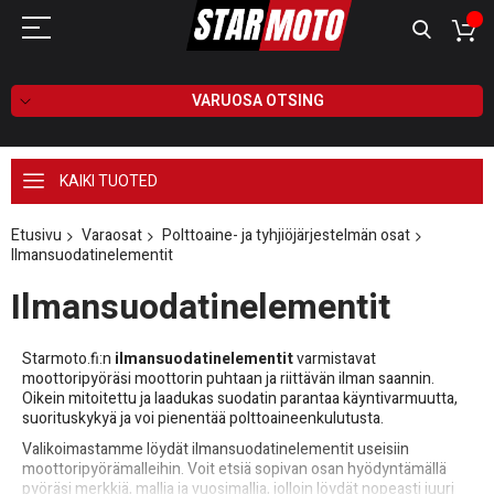
VARUOSA OTSING
KAIKI TUOTED
Etusivu
Varaosat
Polttoaine- ja tyhjiöjärjestelmän osat
Ilmansuodatinelementit
Ilmansuodatinelementit
Starmoto.fi:n
ilmansuodatinelementit
varmistavat
moottoripyöräsi moottorin puhtaan ja riittävän ilman saannin.
Oikein mitoitettu ja laadukas suodatin parantaa käyntivarmuutta,
suorituskykyä ja voi pienentää polttoaineenkulutusta.
Valikoimastamme löydät ilmansuodatinelementit useisiin
moottoripyörämalleihin. Voit etsiä sopivan osan hyödyntämällä
pyöräsi merkkiä, mallia ja vuosimallia, jolloin löydät nopeasti juuri