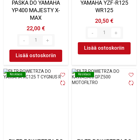
PASKA DO YAMAHA
YAMAHA YZF-R125
YP400 MAJESTY X-
WR125
MAX
20,50 €
22,00 €
Lisää ostoskoriin
Lisää ostoskoriin
Kesklaos
Kesklaos
Kesklaos
Kesklaos