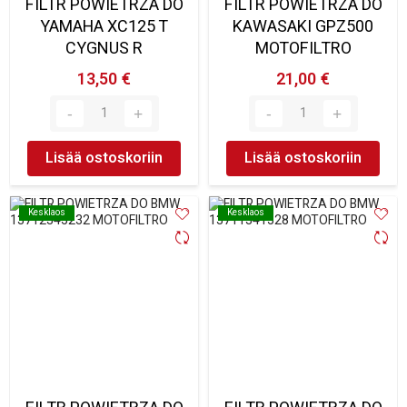
FILTR POWIETRZA DO
FILTR POWIETRZA DO
YAMAHA XC125 T
KAWASAKI GPZ500
CYGNUS R
MOTOFILTRO
13,50 €
21,00 €
Lisää ostoskoriin
Lisää ostoskoriin
Kesklaos
Kesklaos
Kesklaos
Kesklaos