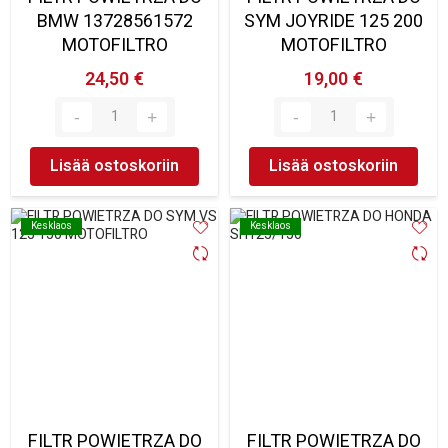
BMW 13728561572
SYM JOYRIDE 125 200
MOTOFILTRO
MOTOFILTRO
24,50 €
19,00 €
Lisää ostoskoriin
Lisää ostoskoriin
Kesklaos
Kesklaos
Kesklaos
Kesklaos
FILTR POWIETRZA DO
FILTR POWIETRZA DO