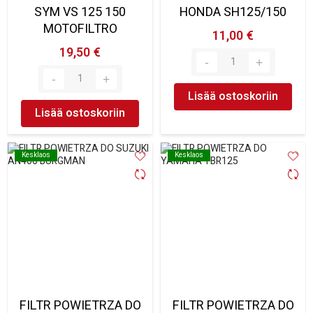
SYM VS 125 150
HONDA SH125/150
MOTOFILTRO
11,00 €
19,50 €
Lisää ostoskoriin
Lisää ostoskoriin
Kesklaos
Kesklaos
Kesklaos
Kesklaos
FILTR POWIETRZA DO
FILTR POWIETRZA DO