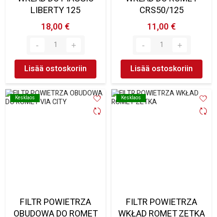
LIBERTY 125
CRS50/125
18,00 €
11,00 €
Lisää ostoskoriin
Lisää ostoskoriin
Kesklaos
Kesklaos
Kesklaos
Kesklaos
FILTR POWIETRZA
FILTR POWIETRZA
OBUDOWA DO ROMET
WKŁAD ROMET ZETKA