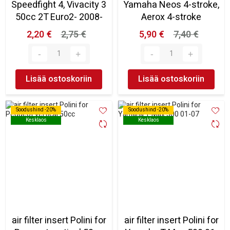
Speedfight 4, Vivacity 3
Yamaha Neos 4-stroke,
50cc 2T Euro2- 2008-
Aerox 4-stroke
2,20 €
2,75 €
5,90 €
7,40 €
Lisää ostoskoriin
Lisää ostoskoriin
Soodushind -20%
Soodushind -20%
Soodushind -20%
Soodushind -20%
Kesklaos
Kesklaos
Kesklaos
Kesklaos
air filter insert Polini for
air filter insert Polini for