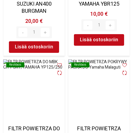
SUZUKI AN400
YAMAHA YBR125
BURGMAN
10,00 €
20,00 €
Lisää ostoskoriin
Lisää ostoskoriin
Kesklaos
Kesklaos
Kesklaos
Kesklaos
FILTR POWIETRZA DO
FILTR POWIETRZA