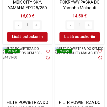
MBK CITY SKY,
POKRYWY PASKA DO
YAMAHA YP125/250
Yamaha Malaguti
16,00 €
14,50 €
Lisää ostoskoriin
Lisää ostoskoriin
Kesklaos
Kesklaos
Kesklaos
Kesklaos
FILTR POWIETRZA DO
FILTR POWIETRZA DO