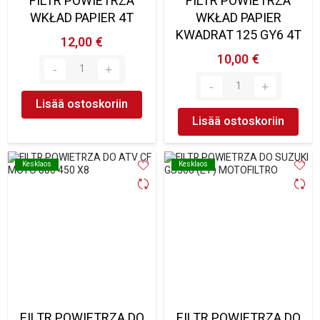
FILTR POWIETRZA
FILTR POWIETRZA
WKŁAD PAPIER 4T
WKŁAD PAPIER
KWADRAT 125 GY6 4T
12,00 €
10,00 €
Lisää ostoskoriin
Lisää ostoskoriin
Kesklaos
Kesklaos
Kesklaos
Kesklaos
FILTR POWIETRZA DO
FILTR POWIETRZA DO