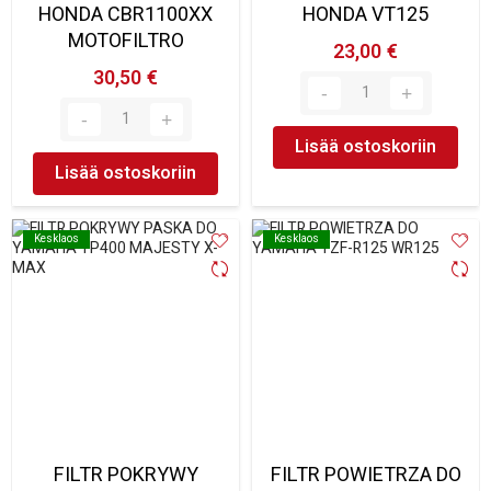
HONDA CBR1100XX
HONDA VT125
MOTOFILTRO
23,00 €
30,50 €
Lisää ostoskoriin
Lisää ostoskoriin
Kesklaos
Kesklaos
Kesklaos
Kesklaos
FILTR POKRYWY
FILTR POWIETRZA DO