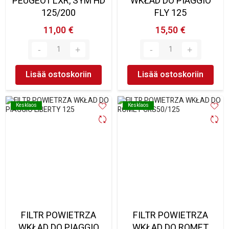
PEUGEOT LXR, SYM HD
WKŁAD DO PIAGGIO
125/200
FLY 125
11,00 €
15,50 €
Lisää ostoskoriin
Lisää ostoskoriin
Kesklaos
Kesklaos
Kesklaos
Kesklaos
FILTR POWIETRZA
FILTR POWIETRZA
WKŁAD DO PIAGGIO
WKŁAD DO ROMET