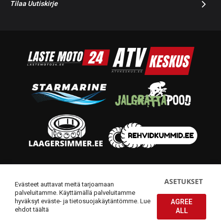
Tilaa Uutiskirje
© 2014-2026 Starmoto OÜ
ASETUKSET
Evästeet auttavat meitä tarjoamaan
palveluitamme. Käyttämällä palveluitamme
hyväksyt eväste- ja tietosuojakäytäntömme.
Lue
AGREE
ehdot täältä
ALL