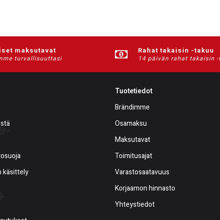
iset maksutavat
Rahat takaisin -takuu
me turvallisuuttasi
14 päivän rahat takaisin 
Tuotetiedot
Brändimme
estä
Osamaksu
Maksutavat
tosuoja
Toimitusajat
 käsittely
Varastosaatavuus
Korjaamon hinnasto
Yhteystiedot