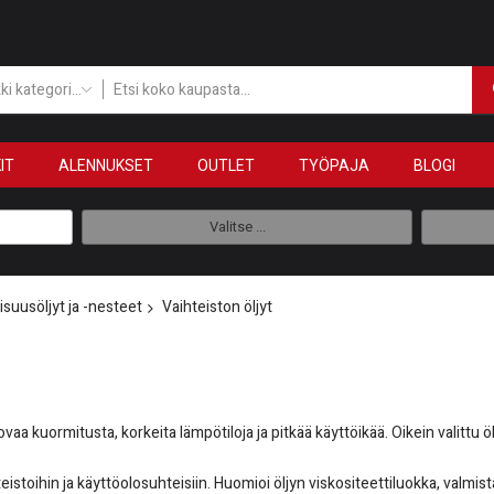
Kaikki kategoriat
IT
ALENNUKSET
OUTLET
TYÖPAJA
BLOGI
Valitse ...
isuusöljyt ja -nesteet
Vaihteiston öljyt
 kuormitusta, korkeita lämpötiloja ja pitkää käyttöikää. Oikein valittu ölj
istoihin ja käyttöolosuhteisiin. Huomioi öljyn viskositeettiluokka, valmista