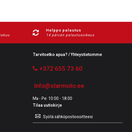
Helppo palautus
-takuu
14 päivän palautusoikeus
Tarvitsetko apua? / Yhteystietomme
+372 655 73 60
info@starmoto.ee
Ma - Pe: 10:00 - 18:00
Tilaa uutiskirje
Tilaa
uutiskirje: