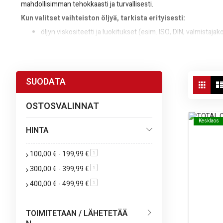
mahdollisimman tehokkaasti ja turvallisesti.
Kun valitset vaihteiston öljyä, tarkista erityisesti:
öljyn viskositeetti ja luokitukset (esim. ISO, DIN, valmistajak
käyttölämpötila ja kuormitusolosuhteet
yhteensopivuus koneen ja vaihteiston valmistajan ohjeiden
Vie
SUODATA
Tarvittaessa vertaile eri tuotteiden ominaisuuksia ja käyttöalueit
Ruud
as
voimansiirtokomponenttien käyttöikää.
OSTOSVALINNAT
Kesklaos
Kesklaos
HINTA
100,00 €
-
199,99 €
tuote
1
300,00 €
-
399,99 €
tuote
1
400,00 €
-
499,99 €
tuote
1
TOIMITETAAN / LÄHETETÄÄ