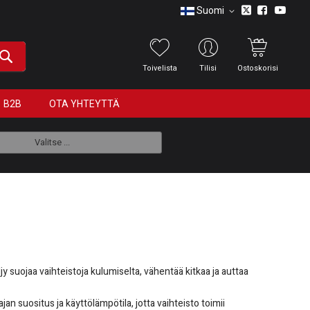
Suomi
Toivelista
Tilisi
Ostoskorisi
B2B
OTA YHTEYTTÄ
Valitse ...
y suojaa vaihteistoja kulumiselta, vähentää kitkaa ja auttaa
jan suositus ja käyttölämpötila, jotta vaihteisto toimii