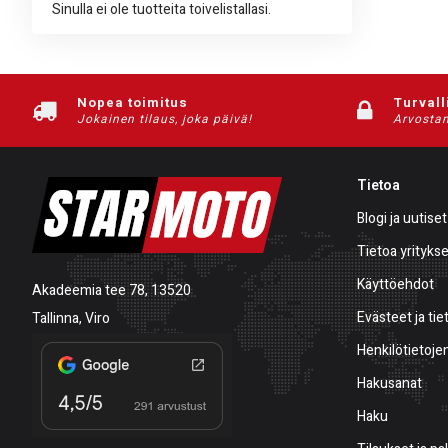
Sinulla ei ole tuotteita toivelistallasi.
Nopea toimitus
Turvall
Jokainen tilaus, joka päivä!
Arvostam
Tietoa
Blogi ja uutiset
Tietoa yrityks
Käyttöehdot
Akadeemia tee 78, 13520
Evästeet ja tie
Tallinna, Viro
Henkilötietojen
Hakusanat
Haku