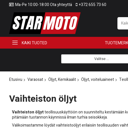
Ma-Pe 10:00-18:00 Ota yhteyttä
+372 655 73 60
KAIKI TUOTED
TUOTEMERK
Valitse ...
Etusivu
Varaosat
Öljyt, Kemikaalit
Öljyt, voiteluaineet
Teoll
Vaihteiston öljyt
Vaihteiston öljyt
teollisuuskäyttöön on suunniteltu kestämään kovaa
pitämään tuotannon käynnissä ilman turhia seisokkeja.
Valikoimastamme löydät vaihteistoöljyt erilaisiin teollisuuden vaihte