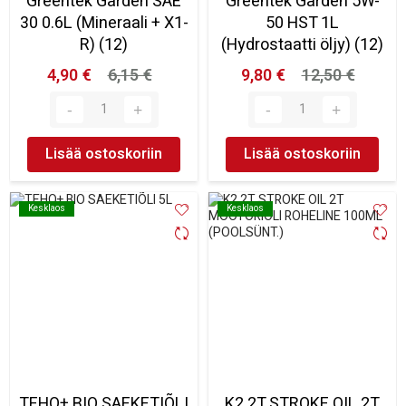
Greentek Garden SAE
Greentek Garden 5W-
30 0.6L (Mineraali + X1-
50 HST 1L
R) (12)
(Hydrostaatti öljy) (12)
4,90 €
6,15 €
9,80 €
12,50 €
Lisää ostoskoriin
Lisää ostoskoriin
Kesklaos
Kesklaos
Kesklaos
Kesklaos
TEHO+ BIO SAEKETIÕLI
K2 2T STROKE OIL 2T