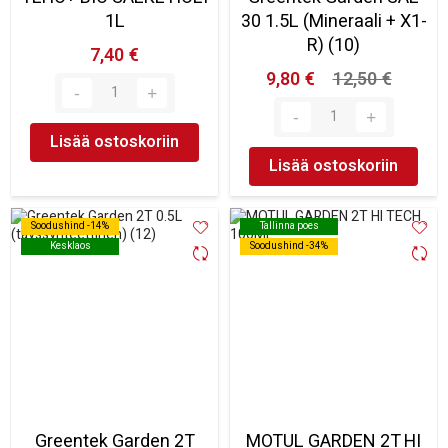
1L
30 1.5L (Mineraali + X1-
R) (10)
7,40 €
9,80 €
12,50 €
Lisää ostoskoriin
Lisää ostoskoriin
Soodushind -14%
Soodushind -14%
Tallinna poes
Tallinna poes
Kesklaos
Kesklaos
Soodushind -34%
Soodushind -34%
Greentek Garden 2T
MOTUL GARDEN 2T HI