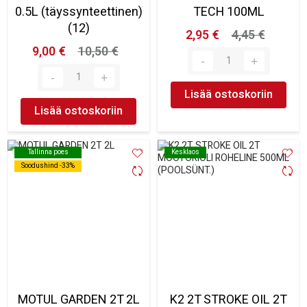
0.5L (täyssynteettinen)
TECH 100ML
(12)
2,95 €
4,45 €
9,00 €
10,50 €
Lisää ostoskoriin
Lisää ostoskoriin
Tallinna poes
Tallinna poes
Kesklaos
Kesklaos
Soodushind -33%
Soodushind -33%
MOTUL GARDEN 2T 2L
K2 2T STROKE OIL 2T