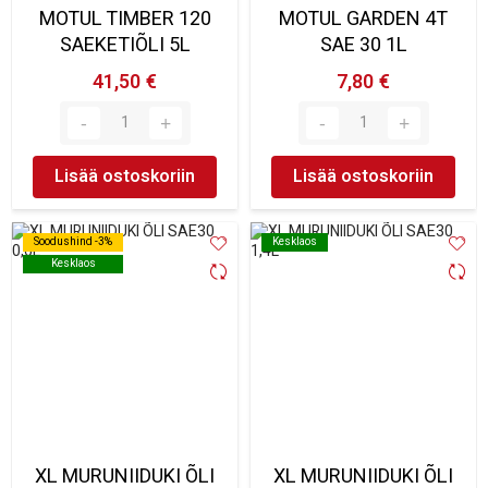
MOTUL TIMBER 120
MOTUL GARDEN 4T
SAEKETIÕLI 5L
SAE 30 1L
41,50 €
7,80 €
Lisää ostoskoriin
Lisää ostoskoriin
Soodushind -3%
Soodushind -3%
Kesklaos
Kesklaos
Kesklaos
Kesklaos
XL MURUNIIDUKI ÕLI
XL MURUNIIDUKI ÕLI