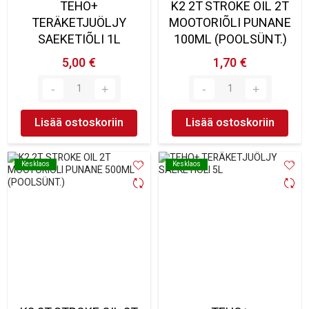
TEHO+
K2 2T STROKE OIL 2T
TERÄKETJUÖLJY
MOOTORIÕLI PUNANE
SAEKETIÕLI 1L
100ML (POOLSÜNT.)
5,00 €
1,70 €
Lisää ostoskoriin
Lisää ostoskoriin
Kesklaos
Kesklaos
Kesklaos
Kesklaos