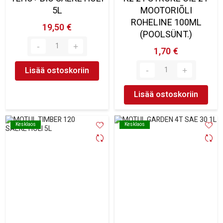
5L
MOOTORIÕLI
ROHELINE 100ML
19,50 €
(POOLSÜNT.)
1,70 €
Lisää ostoskoriin
Lisää ostoskoriin
Kesklaos
Kesklaos
Kesklaos
Kesklaos