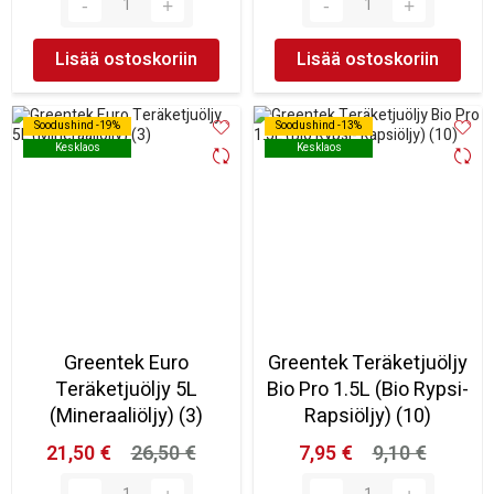
Lisää ostoskoriin
Lisää ostoskoriin
Soodushind -19%
Soodushind -19%
Soodushind -13%
Soodushind -13%
Kesklaos
Kesklaos
Kesklaos
Kesklaos
Greentek Euro
Greentek Teräketjuöljy
Teräketjuöljy 5L
Bio Pro 1.5L (Bio Rypsi-
(Mineraaliöljy) (3)
Rapsiöljy) (10)
21,50 €
26,50 €
7,95 €
9,10 €