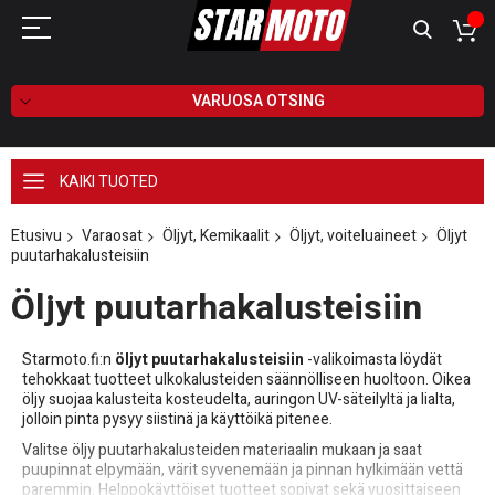
VARUOSA OTSING
KAIKI TUOTED
Etusivu
Varaosat
Öljyt, Kemikaalit
Öljyt, voiteluaineet
Öljyt
puutarhakalusteisiin
Öljyt puutarhakalusteisiin
Starmoto.fi:n
öljyt puutarhakalusteisiin
-valikoimasta löydät
tehokkaat tuotteet ulkokalusteiden säännölliseen huoltoon. Oikea
öljy suojaa kalusteita kosteudelta, auringon UV-säteilyltä ja lialta,
jolloin pinta pysyy siistinä ja käyttöikä pitenee.
Valitse öljy puutarhakalusteiden materiaalin mukaan ja saat
puupinnat elpymään, värit syvenemään ja pinnan hylkimään vettä
paremmin. Helppokäyttöiset tuotteet sopivat sekä vuosittaiseen