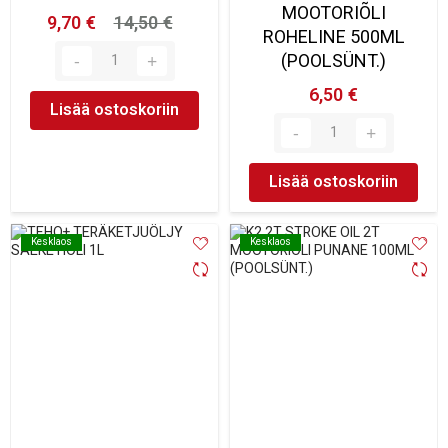
MOOTORIÕLI
9,70 €
14,50 €
ROHELINE 500ML
(POOLSÜNT.)
6,50 €
Lisää ostoskoriin
Lisää ostoskoriin
Kesklaos
Kesklaos
Kesklaos
Kesklaos