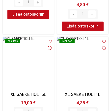
4,80 €
Lisää ostoskoriin
Lisää ostoskoriin
Kesklaos
Kesklaos
Kesklaos
Kesklaos
XL SAEKETIÕLI 5L
XL SAEKETIÕLI 1L
19,00 €
4,35 €