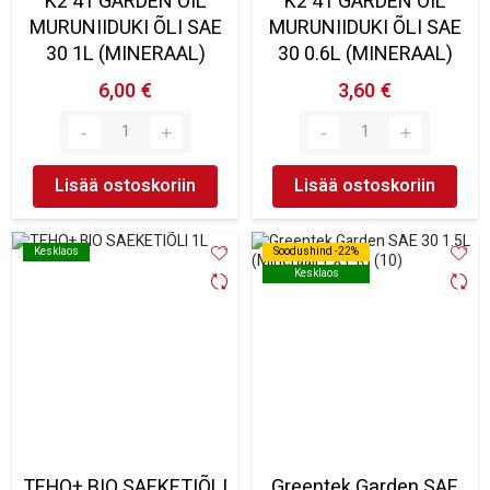
K2 4T GARDEN OIL
K2 4T GARDEN OIL
MURUNIIDUKI ÕLI SAE
MURUNIIDUKI ÕLI SAE
30 1L (MINERAAL)
30 0.6L (MINERAAL)
6,00 €
3,60 €
Lisää ostoskoriin
Lisää ostoskoriin
Kesklaos
Kesklaos
Soodushind -22%
Soodushind -22%
Kesklaos
Kesklaos
TEHO+ BIO SAEKETIÕLI
Greentek Garden SAE