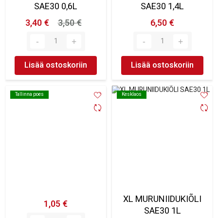
SAE30 0,6L
SAE30 1,4L
3,40 €
3,50 €
6,50 €
Lisää ostoskoriin
Lisää ostoskoriin
Tallinna poes
Tallinna poes
Kesklaos
Kesklaos
XL MURUNIIDUKIÕLI
1,05 €
SAE30 1L