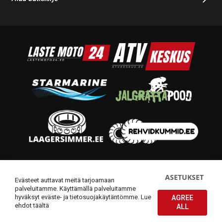
© 2014-2026 Starmoto OÜ
ASETUKSET
Evästeet auttavat meitä tarjoamaan
palveluitamme. Käyttämällä palveluitamme
hyväksyt eväste- ja tietosuojakäytäntömme.
Lue
AGREE
ehdot täältä
ALL