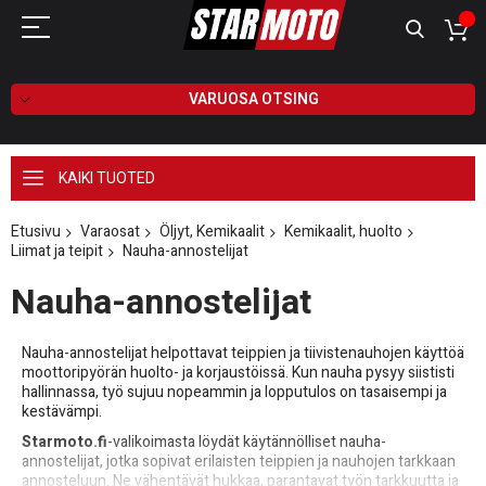
VARUOSA OTSING
KAIKI TUOTED
Etusivu
Varaosat
Öljyt, Kemikaalit
Kemikaalit, huolto
Liimat ja teipit
Nauha-annostelijat
Nauha-annostelijat
Nauha-annostelijat helpottavat teippien ja tiivistenauhojen käyttöä
moottoripyörän huolto- ja korjaustöissä. Kun nauha pysyy siististi
hallinnassa, työ sujuu nopeammin ja lopputulos on tasaisempi ja
kestävämpi.
Starmoto.fi
-valikoimasta löydät käytännölliset nauha-
annostelijat, jotka sopivat erilaisten teippien ja nauhojen tarkkaan
annosteluun. Ne vähentävät hukkaa, parantavat työn tarkkuutta ja