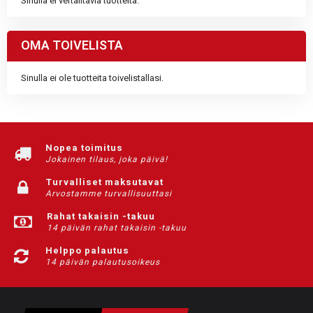
Sinulla ei vertailtavia tuotteita.
OMA TOIVELISTA
Sinulla ei ole tuotteita toivelistallasi.
Nopea toimitus
Jokainen tilaus, joka päivä!
Turvalliset maksutavat
Arvostamme turvallisuuttasi
Rahat takaisin -takuu
14 päivän rahat takaisin -takuu
Helppo palautus
14 päivän palautusoikeus