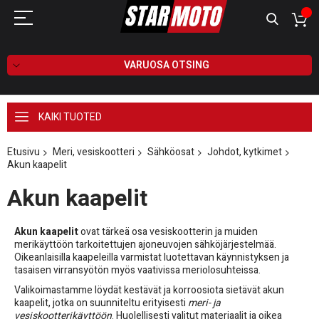
VARUOSA OTSING
KAIKI TUOTED
Etusivu
Meri, vesiskootteri
Sähköosat
Johdot, kytkimet
Akun kaapelit
Akun kaapelit
Akun kaapelit
ovat tärkeä osa vesiskootterin ja muiden
merikäyttöön tarkoitettujen ajoneuvojen sähköjärjestelmää.
Oikeanlaisilla kaapeleilla varmistat luotettavan käynnistyksen ja
tasaisen virransyötön myös vaativissa meriolosuhteissa.
Valikoimastamme löydät kestävät ja korroosiota sietävät akun
kaapelit, jotka on suunniteltu erityisesti
meri- ja
vesiskootterikäyttöön
. Huolellisesti valitut materiaalit ja oikea