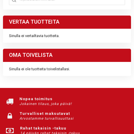
VERTAA TUOTTEITA
Sinulla ei vertailtavia tuotteita.
OMA TOIVELISTA
Sinulla ei ole tuotteita toivelistallasi.
Nopea toimitus
Jokainen tilaus, joka päivä!
Turvalliset maksutavat
Arvostamme turvallisuuttasi
Rahat takaisin -takuu
14 päivän rahat takaisin -takuu