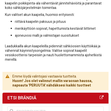
kaapelin poikkipinta-ala vähentävät jännitehäviöitä ja parantavat
koko sähköjärjestelmän toimintaa.
Kun valitset akun kaapelia, huomioi erityisesti:
riittävä kaapelin paksuus ja pituus
merikäyttöön sopivat, hapettumista kestävät liittimet
ajoneuvosi malli ja valmistajan suositukset
Laadukkailla akun kaapeleilla pidennät sähköosien käyttöikää ja
vähennät käynnistysongelmia. Valitse sopivat kaapelit
vesiskootterisi tarpeisiin ja nauti huolettomammista ajohetkistä
merellä.
Emme löydä valintojasi vastaavia tuotteita.
Huom! Jos olet valinnut mallin varaosan haussa,
napsauta 'PERUUTA' nähdäksesi kaikki tuotteet
ETSI BRÄNDIÄ