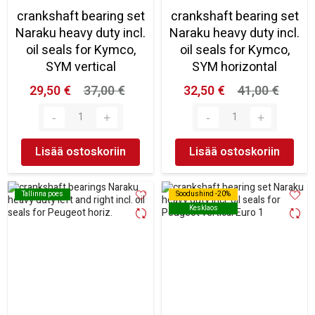
crankshaft bearing set
crankshaft bearing set
Naraku heavy duty incl.
Naraku heavy duty incl.
oil seals for Kymco,
oil seals for Kymco,
SYM vertical
SYM horizontal
29,50 €
37,00 €
32,50 €
41,00 €
Lisää ostoskoriin
Lisää ostoskoriin
Tallinna poes
Tallinna poes
Soodushind -20%
Soodushind -20%
Kesklaos
Kesklaos