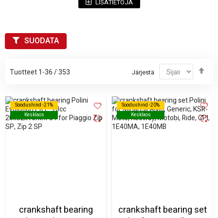
Kun vaihdat kampiakselin laakerit, tarkista samalla myös:
LISÄTIETOJA
kampiakselin kunto ja mahdollinen välys
stefojen ja tiivisteiden kunto
SUODATA
moottoriöljyn laatu ja öljynvaihtoväli
Tilaa kampiakselin laakerit helposti verkkokaupastamme ja
Jär
Tuotteet
1
-
36
/
353
Järjestä
huolehdi, että moottorisi käy tasaisesti ja luotettavasti.
las
Tarvittaessa voit vertailla eri vaihtoehtoja tuotekuvausten
mittojen ja valmistajatietojen perusteella.
Soodushind -21%
Soodushind -21%
Soodushind -20%
Soodushind -20%
Kesklaos
Kesklaos
Kesklaos
Kesklaos
crankshaft bearing
crankshaft bearing set