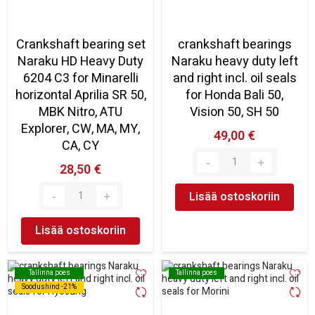
Crankshaft bearing set
crankshaft bearings
Naraku HD Heavy Duty
Naraku heavy duty left
6204 C3 for Minarelli
and right incl. oil seals
horizontal Aprilia SR 50,
for Honda Bali 50,
MBK Nitro, ATU
Vision 50, SH 50
Explorer, CW, MA, MY,
49,00 €
CA, CY
28,50 €
Lisää ostoskoriin
Lisää ostoskoriin
Tallinna poes
Tallinna poes
Tallinna poes
Tallinna poes
Soodushind -21%
Soodushind -21%