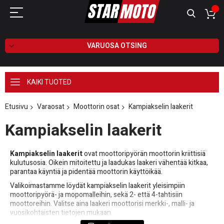
VARUOSA OTSING
KAIKI TUOTED
Etusivu
Varaosat
Moottorin osat
Kampiakselin laakerit
Kampiakselin laakerit
Kampiakselin laakerit
ovat moottoripyörän moottorin kriittisiä
kulutusosia. Oikein mitoitettu ja laadukas laakeri vähentää kitkaa,
parantaa käyntiä ja pidentää moottorin käyttöikää.
Valikoimastamme löydät kampiakselin laakerit yleisimpiin
moottoripyörä- ja mopo­malleihin, sekä 2- että 4-tahtisiin
moottoreihin. Valitse aina laakeri moottorisi merkki-, malli- ja
vuosikohtaisten tietojen mukaan.