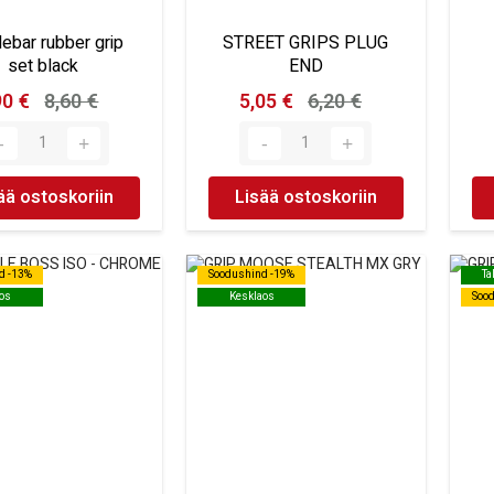
lebar rubber grip
STREET GRIPS PLUG
set black
END
90 €
8,60 €
5,05 €
6,20 €
ää ostoskoriin
Lisää ostoskoriin
d -13%
d -13%
Soodushind -19%
Soodushind -19%
Ta
Ta
os
os
Kesklaos
Kesklaos
Soo
Soo