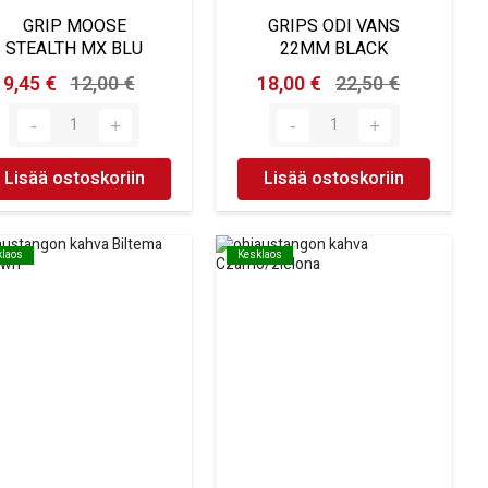
GRIP MOOSE
GRIPS ODI VANS
STEALTH MX BLU
22MM BLACK
9,45 €
12,00 €
18,00 €
22,50 €
Lisää ostoskoriin
Lisää ostoskoriin
klaos
klaos
Kesklaos
Kesklaos