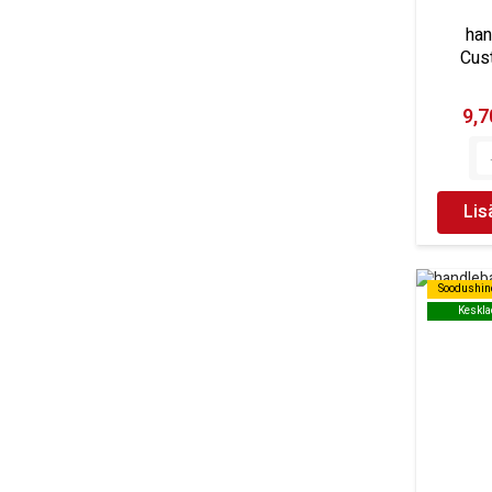
han
Cust
9,7
Lis
Soodushin
Soodushin
Keskla
Keskla