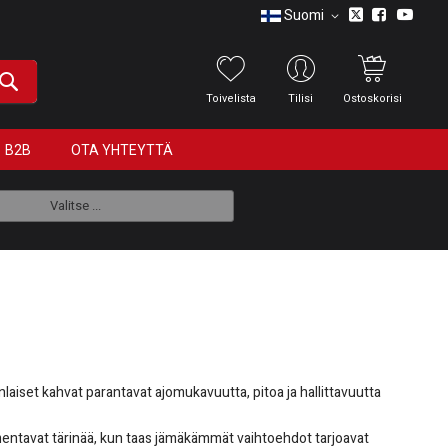
Suomi
Toivelista
Tilisi
Ostoskorisi
B2B
OTA YHTEYTTÄ
Valitse ...
laiset kahvat parantavat ajomukavuutta, pitoa ja hallittavuutta
aimentavat tärinää, kun taas jämäkämmät vaihtoehdot tarjoavat