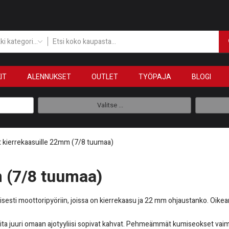
Kaikki kategoriat
IT
ALENNUKSET
OUTLET
TYÖPAJA
BLOGI
Valitse ...
 kierrekaasuille 22mm (7/8 tuumaa)
 (7/8 tuumaa)
isesti moottoripyöriin, joissa on kierrekaasu ja 22 mm ohjaustanko. Oikean
 valita juuri omaan ajotyyliisi sopivat kahvat. Pehmeämmät kumiseokset v