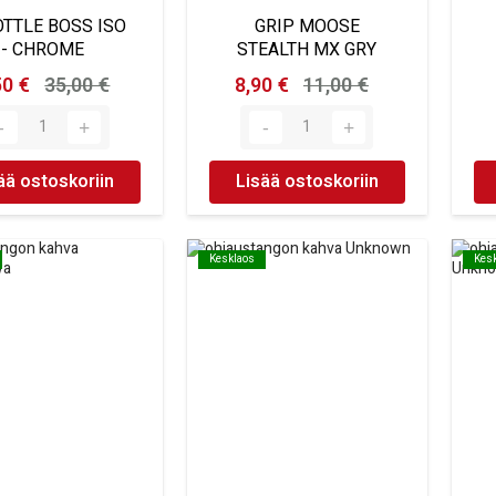
TTLE BOSS ISO
GRIP MOOSE
- CHROME
STEALTH MX GRY
50 €
35,00 €
8,90 €
11,00 €
ää ostoskoriin
Lisää ostoskoriin
Kesklaos
Kesklaos
Kes
Kes