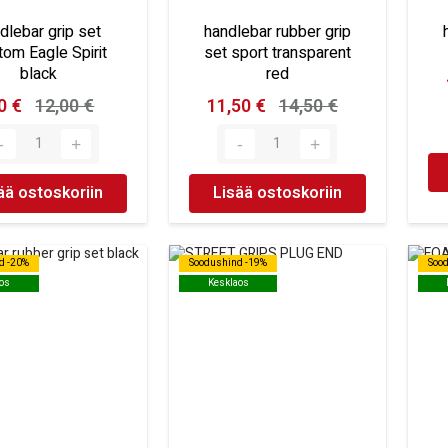
dlebar grip set
handlebar rubber grip
om Eagle Spirit
set sport transparent
black
red
0 €
12,00 €
11,50 €
14,50 €
ää ostoskoriin
Lisää ostoskoriin
d -20%
d -20%
Soodushind -19%
Soodushind -19%
Soo
Soo
os
os
Kesklaos
Kesklaos