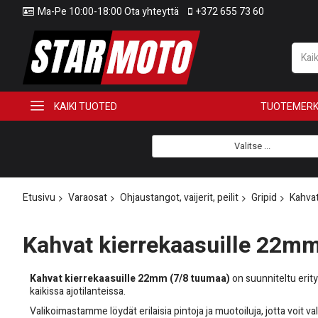
Ma-Pe 10:00-18:00 Ota yhteyttä
+372 655 73 60
KAIKI TUOTED
TUOTEMERK
Valitse ...
Etusivu
Varaosat
Ohjaustangot, vaijerit, peilit
Gripid
Kahvat
Kahvat kierrekaasuille 22mm
Kahvat kierrekaasuille 22mm (7/8 tuumaa)
on suunniteltu erity
kaikissa ajotilanteissa.
Valikoimastamme löydät erilaisia pintoja ja muotoiluja, jotta voit