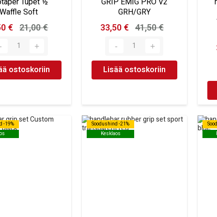
otaper Tupet ½
GRIP EMIG PRO V2
Waffle Soft
GRH/GRY
50 €
21,00 €
33,50 €
41,50 €
ää ostoskoriin
Lisää ostoskoriin
d -19%
d -19%
Soodushind -21%
Soodushind -21%
Soo
Soo
os
os
Kesklaos
Kesklaos