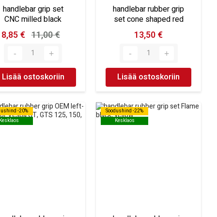
handlebar grip set
handlebar rubber grip
CNC milled black
set cone shaped red
8,85 €
11,00 €
13,50 €
Lisää ostoskoriin
Lisää ostoskoriin
dushind -20%
dushind -20%
Soodushind -22%
Soodushind -22%
Kesklaos
Kesklaos
Kesklaos
Kesklaos