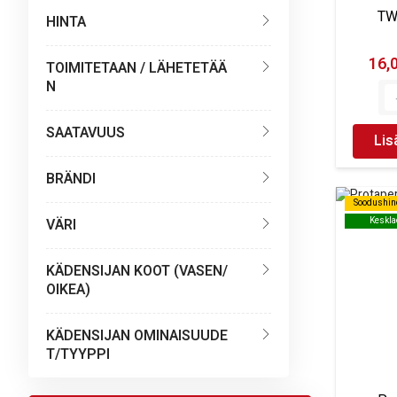
TW
HINTA
16,
TOIMITETAAN / LÄHETETÄÄ
N
SAATAVUUS
Lis
BRÄNDI
Soodushin
Soodushin
Keskla
Keskla
VÄRI
KÄDENSIJAN KOOT (VASEN/
OIKEA)
KÄDENSIJAN OMINAISUUDE
T/TYYPPI