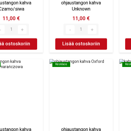
austangon kahva
ohjaustangon kahva
Czarno/siwa
Unknown
11,00 €
11,00 €
ää ostoskoriin
Lisää ostoskoriin
Kesklaos
Kesklaos
Kes
Kes
austangon kahva
ohjaustangon kahva