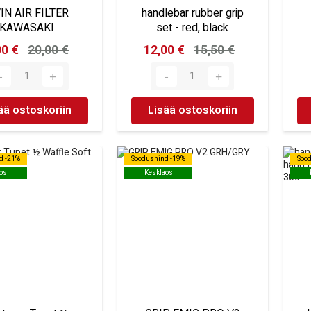
IN AIR FILTER
handlebar rubber grip
KAWASAKI
set - red, black
00 €
20,00 €
12,00 €
15,50 €
ää ostoskoriin
Lisää ostoskoriin
d -21%
d -21%
Soodushind -19%
Soodushind -19%
Soo
Soo
os
os
Kesklaos
Kesklaos