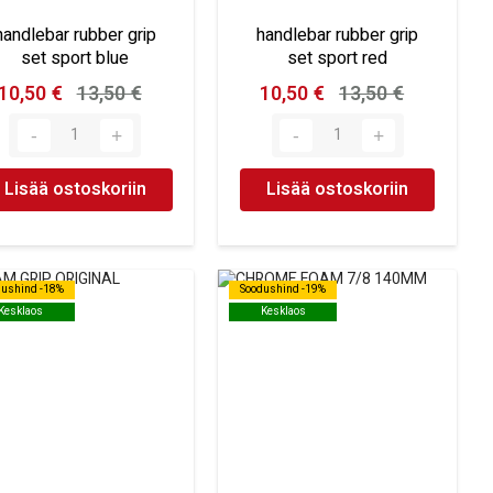
handlebar rubber grip
handlebar rubber grip
set sport blue
set sport red
10,50 €
13,50 €
10,50 €
13,50 €
Lisää ostoskoriin
Lisää ostoskoriin
dushind -18%
dushind -18%
Soodushind -19%
Soodushind -19%
Kesklaos
Kesklaos
Kesklaos
Kesklaos