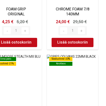
FOAM GRIP
CHROME FOAM 7/8
ORIGINAL
140MM
4,25 €
5,20 €
24,00 €
29,50 €
Lisää ostoskoriin
Lisää ostoskoriin
llinna poes
llinna poes
Soodushind -20%
Soodushind -20%
dushind -21%
dushind -21%
Kesklaos
Kesklaos