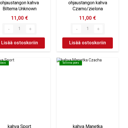
ohjaustangon kahva
ohjaustangon kahva
Biltema Unknown
Czarno/zielona
11,00 €
11,00 €
Lisää ostoskoriin
Lisää ostoskoriin
klaos
klaos
Tallinna poes
Tallinna poes
kahva Sport
kahva Manetka