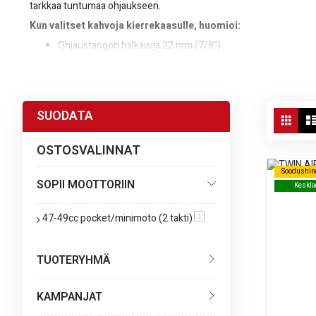
tarkkaa tuntumaa ohjaukseen.
Kun valitset kahvoja kierrekaasulle, huomioi:
Ohjaustangon halkaisija 22 mm (7/8")
Yhteensopivuus kierrekaasumekanismin kanssa
Pidon, mukavuuden ja ulkonäön tasapaino
Vie
SUODATA
Starmoto.fi tarjoaa laadukkaat varaosat ja tarvikkeet ohjaustankoih
Ruud
as
OSTOSVALINNAT
Soodushin
Soodushin
SOPII MOOTTORIIN
Keskla
Keskla
47-49cc pocket/minimoto (2 takti)
tuote
1
TUOTERYHMÄ
KAMPANJAT