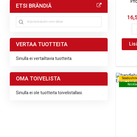
Pr
ETSI BRÄNDIÄ
16,
VERTAA TUOTTEITA
Lis
Sinulla ei vertailtavia tuotteita.
OMA TOIVELISTA
Soodushin
Soodushin
Keskla
Keskla
Sinulla ei ole tuotteita toivelistallasi.