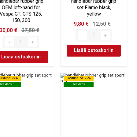
handlebar rubber grip
handlebar rubber grip
OEM left-hand for
set Flame black,
Vespa GT, GTS 125,
yellow
150, 300
9,80 €
12,50 €
30,00 €
37,50 €
Lisää ostoskoriin
Lisää ostoskoriin
dushind -22%
dushind -22%
Soodushind -22%
Soodushind -22%
Kesklaos
Kesklaos
Kesklaos
Kesklaos