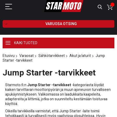
VARUOSA OTSING
KAIKI TUOTED
Etusivu
Varaosat
Sähkötarvikkeet
Akut ja laturit
Jump
Starter -tarvikkeet
Jump Starter -tarvikkeet
Starmoto.fi:n
Jump Starter -tarvikkeet
-kategoriasta löydät
kaiken tarvittavan moottoripyörän ja muun ajoneuvon turvalliseen
apukäynnistykseen. Valikoimassa on laadukkaita kaapeleita,
adaptereita ja liittimiä, jotka on suunniteltu kestämään toistuvaa
käyttöä.
Oikeilla tarvikkeilla varmistat, että Jump Starter -laite toimii
tehokkaasti ja turvallisesti myös vaativissa olosuhteissa.
Hyvin