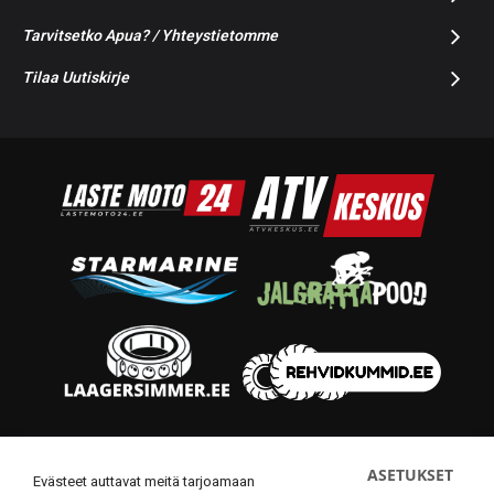
Tarvitsetko Apua? / Yhteystietomme
Tilaa Uutiskirje
© 2014-2026 Starmoto OÜ
ASETUKSET
Evästeet auttavat meitä tarjoamaan