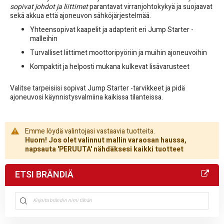
sopivat johdot ja liittimet
parantavat virranjohtokykyä ja suojaavat
sekä akkua että ajoneuvon sähköjärjestelmää.
Yhteensopivat kaapelit ja adapterit eri Jump Starter -
malleihin
Turvalliset liittimet moottoripyöriin ja muihin ajoneuvoihin
Kompaktit ja helposti mukana kulkevat lisävarusteet
Valitse tarpeisiisi sopivat Jump Starter -tarvikkeet ja pidä
ajoneuvosi käynnistysvalmiina kaikissa tilanteissa.
Emme löydä valintojasi vastaavia tuotteita.
Huom! Jos olet valinnut mallin varaosan haussa,
napsauta 'PERUUTA' nähdäksesi kaikki tuotteet
ETSI BRÄNDIÄ