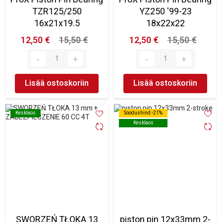
TZR125/250
YZ250 '99-23
16x21x19.5
18x22x22
12,50 €
15,50 €
12,50 €
15,50 €
Lisää ostoskoriin
Lisää ostoskoriin
Kesklaos
Kesklaos
Soodushind -21%
Soodushind -21%
Kesklaos
Kesklaos
SWORZEŃ TŁOKA 13
piston pin 12x33mm 2-