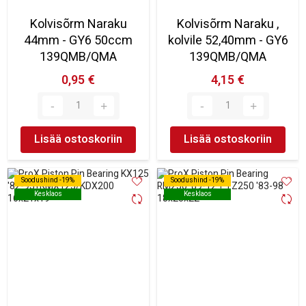
Kolvisõrm Naraku
Kolvisõrm Naraku ,
44mm - GY6 50ccm
kolvile 52,40mm - GY6
139QMB/QMA
139QMB/QMA
0,95 €
4,15 €
Lisää ostoskoriin
Lisää ostoskoriin
Soodushind -19%
Soodushind -19%
Soodushind -19%
Soodushind -19%
Kesklaos
Kesklaos
Kesklaos
Kesklaos