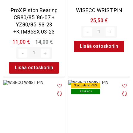
ProX Piston Bearing
WISECO WRIST PIN
CR80/85 '86-07 +
25,50 €
YZ80/85 '93-23
+KTM85SX 03-23
11,00 €
14,00 €
Lisää ostoskoriin
Lisää ostoskoriin
Soodushind -18%
Soodushind -18%
Kesklaos
Kesklaos