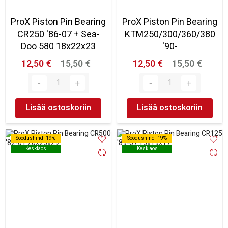
ProX Piston Pin Bearing
ProX Piston Pin Bearing
CR250 '86-07 + Sea-
KTM250/300/360/380
Doo 580 18x22x23
'90-
12,50 €
15,50 €
12,50 €
15,50 €
Lisää ostoskoriin
Lisää ostoskoriin
Soodushind -19%
Soodushind -19%
Soodushind -19%
Soodushind -19%
Kesklaos
Kesklaos
Kesklaos
Kesklaos