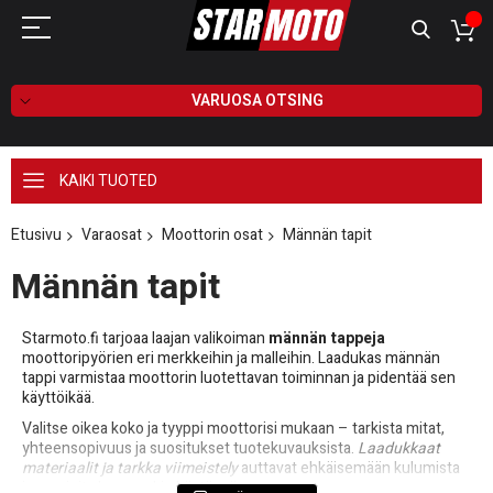
VARUOSA OTSING
KAIKI TUOTED
Etusivu
Varaosat
Moottorin osat
Männän tapit
Männän tapit
Starmoto.fi tarjoaa laajan valikoiman
männän tappeja
moottoripyörien eri merkkeihin ja malleihin. Laadukas männän
tappi varmistaa moottorin luotettavan toiminnan ja pidentää sen
käyttöikää.
Valitse oikea koko ja tyyppi moottorisi mukaan – tarkista mitat,
yhteensopivuus ja suositukset tuotekuvauksista.
Laadukkaat
materiaalit ja tarkka viimeistely
auttavat ehkäisemään kulumista
ja vaurioita kovassakin käytössä.