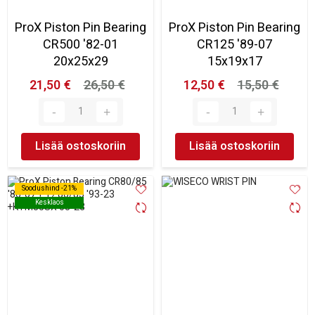
ProX Piston Pin Bearing
ProX Piston Pin Bearing
CR500 '82-01
CR125 '89-07
20x25x29
15x19x17
21,50 €
26,50 €
12,50 €
15,50 €
Lisää ostoskoriin
Lisää ostoskoriin
Soodushind -21%
Soodushind -21%
Kesklaos
Kesklaos