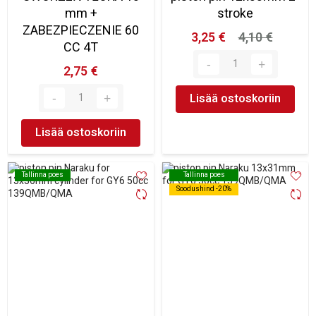
mm +
stroke
ZABEZPIECZENIE 60
3,25 €
4,10 €
CC 4T
2,75 €
Lisää ostoskoriin
Lisää ostoskoriin
Tallinna poes
Tallinna poes
Tallinna poes
Tallinna poes
Soodushind -20%
Soodushind -20%