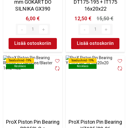
mm GOKART DO
DT175-195 + IT175
SILNIKA GX390
16x20x22
6,00 €
12,50 €
15,50 €
Lisää ostoskoriin
Lisää ostoskoriin
Soodushind -19%
Soodushind -19%
Soodushind -19%
Soodushind -19%
Kesklaos
Kesklaos
Kesklaos
Kesklaos
ProX Piston Pin Bearing
ProX Piston Pin Bearing