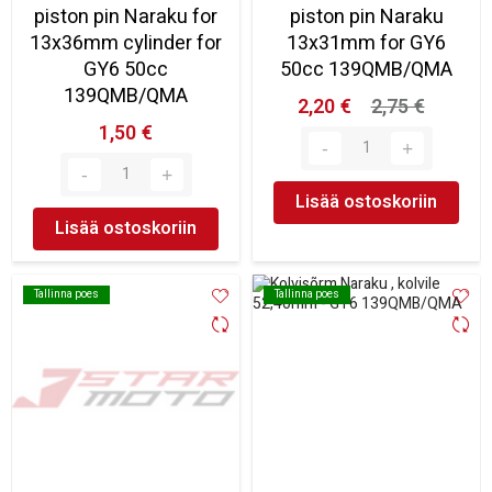
piston pin Naraku for
piston pin Naraku
13x36mm cylinder for
13x31mm for GY6
GY6 50cc
50cc 139QMB/QMA
139QMB/QMA
2,20 €
2,75 €
1,50 €
Lisää ostoskoriin
Lisää ostoskoriin
Tallinna poes
Tallinna poes
Tallinna poes
Tallinna poes