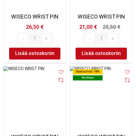
WISECO WRIST PIN
WISECO WRIST PIN
26,50 €
21,00 €
25,50 €
Lisää ostoskoriin
Lisää ostoskoriin
Soodushind -18%
Soodushind -18%
Kesklaos
Kesklaos