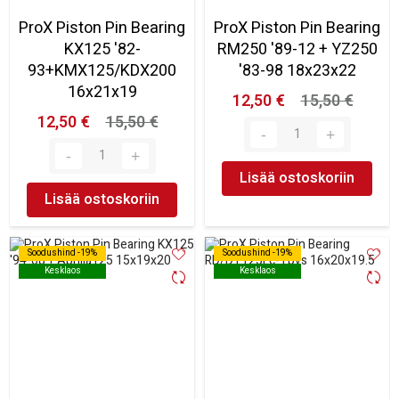
ProX Piston Pin Bearing
ProX Piston Pin Bearing
KX125 '82-
RM250 '89-12 + YZ250
93+KMX125/KDX200
'83-98 18x23x22
16x21x19
12,50 €
15,50 €
12,50 €
15,50 €
Lisää ostoskoriin
Lisää ostoskoriin
Soodushind -19%
Soodushind -19%
Soodushind -19%
Soodushind -19%
Kesklaos
Kesklaos
Kesklaos
Kesklaos