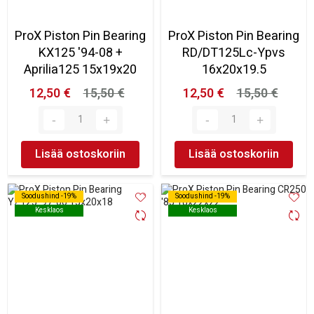
ProX Piston Pin Bearing
ProX Piston Pin Bearing
KX125 '94-08 +
RD/DT125Lc-Ypvs
Aprilia125 15x19x20
16x20x19.5
12,50 €
15,50 €
12,50 €
15,50 €
Lisää ostoskoriin
Lisää ostoskoriin
Soodushind -19%
Soodushind -19%
Soodushind -19%
Soodushind -19%
Kesklaos
Kesklaos
Kesklaos
Kesklaos