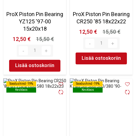
ProX Piston Pin Bearing
ProX Piston Pin Bearing
YZ125 '97-00
CR250 '85 18x22x22
15x20x18
12,50 €
15,50 €
12,50 €
15,50 €
Lisää ostoskoriin
Lisää ostoskoriin
Soodushind -19%
Soodushind -19%
Soodushind -19%
Soodushind -19%
Kesklaos
Kesklaos
Kesklaos
Kesklaos