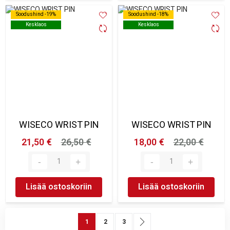
Soodushind -19%
Soodushind -19%
Soodushind -18%
Soodushind -18%
Kesklaos
Kesklaos
Kesklaos
Kesklaos
WISECO WRIST PIN
WISECO WRIST PIN
21,50 €
26,50 €
18,00 €
22,00 €
Lisää ostoskoriin
Lisää ostoskoriin
Sivu
You're currently reading page
Sivu
Sivu
Sivu
Seuraava
1
2
3