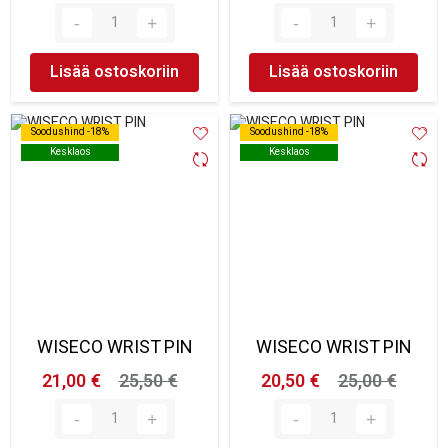
Lisää ostoskoriin
Lisää ostoskoriin
Soodushind -18%
Soodushind -18%
Soodushind -18%
Soodushind -18%
Kesklaos
Kesklaos
Kesklaos
Kesklaos
WISECO WRIST PIN
WISECO WRIST PIN
21,00 €
25,50 €
20,50 €
25,00 €