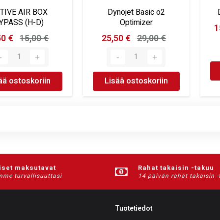
TIVE AIR BOX
Dynojet Basic o2
YPASS (H-D)
Optimizer
1
50 €
15,00 €
25,50 €
29,00 €
ää ostoskoriin
Lisää ostoskoriin
iset maksutavat
Rahat takaisin -takuu
me turvallisuuttasi
14 päivän rahat takaisin 
Tuotetiedot