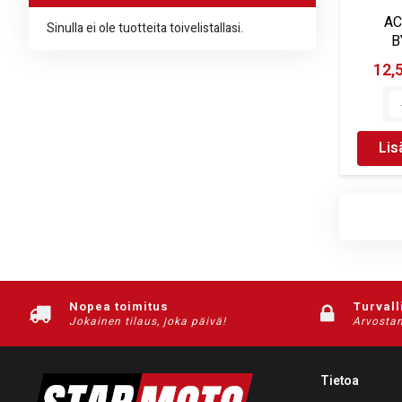
AC
Sinulla ei ole tuotteita toivelistallasi.
B
12,
Lis
Nopea toimitus
Turvall
Jokainen tilaus, joka päivä!
Arvostam
Tietoa