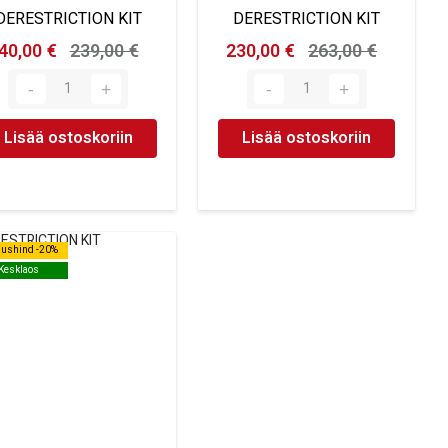
DERESTRICTION KIT
DERESTRICTION KIT
40,00 €
239,00 €
230,00 €
263,00 €
Lisää ostoskoriin
Lisää ostoskoriin
dushind -20%
dushind -20%
Kesklaos
Kesklaos