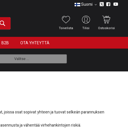
Suomi
Toivelista
Tilisi
Ostoskorisi
B2B
OTA YHTEYTTÄ
Valitse ...
t, joissa osat sopivat yhteen ja tuovat selkeän parannuksen
asennusta ja vähentää virhehankintojen riskiä.