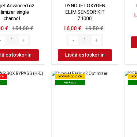
jet Advanced o2
DYNOJET OXYGEN
timizer single
ELIM.SENSOR KIT
1
channel
Z1000
00 €
154,00 €
16,00 €
19,50 €
ää ostoskoriin
Lisää ostoskoriin
17%
17%
Soodushind -12%
Soodushind -12%
Soo
Soo
s
s
Kesklaos
Kesklaos