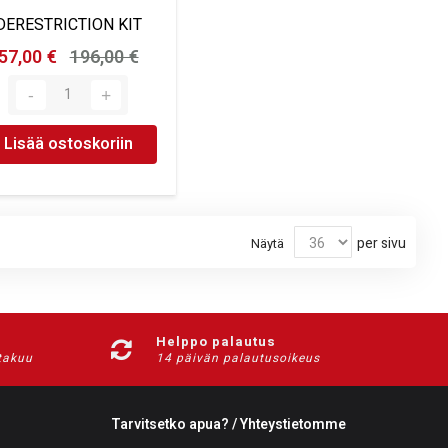
DERESTRICTION KIT
57,00 €
196,00 €
Lisää ostoskoriin
per sivu
Näytä
Helppo palautus
-takuu
14 päivän palautusoikeus
Tarvitsetko apua? / Yhteystietomme