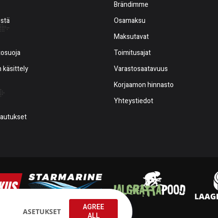
Brändimme
estä
Osamaksu
Maksutavat
tosuoja
Toimitusajat
 käsittely
Varastosaatavuus
Korjaamon hinnasto
Yhteystiedot
alautukset
AGREE
ASETUKSET
ALL