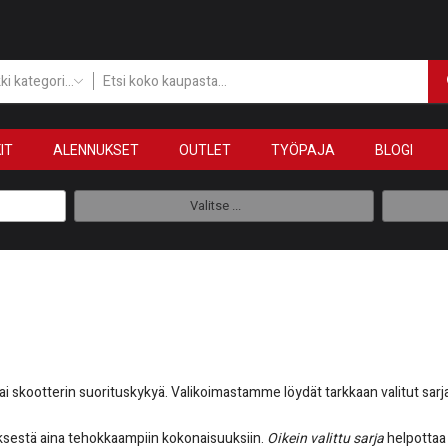
Kaikki kategoriat
IT
ALENNUKSET
OUTLET
TYÖPAJA
BLOGI
Valitse ...
 skootterin suorituskykyä. Valikoimastamme löydät tarkkaan valitut sarja
tyksestä aina tehokkaampiin kokonaisuuksiin.
Oikein valittu sarja
helpottaa 