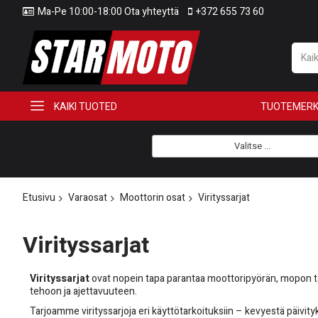
Ma-Pe 10:00-18:00 Ota yhteyttä
+372 655 73 60
KAIKI TUOTED
TUOTEMERK
Valitse ...
Etusivu
Varaosat
Moottorin osat
Virityssarjat
Virityssarjat
Virityssarjat
ovat nopein tapa parantaa moottoripyörän, mopon tai
tehoon ja ajettavuuteen.
Tarjoamme virityssarjoja eri käyttötarkoituksiin – kevyestä päivi