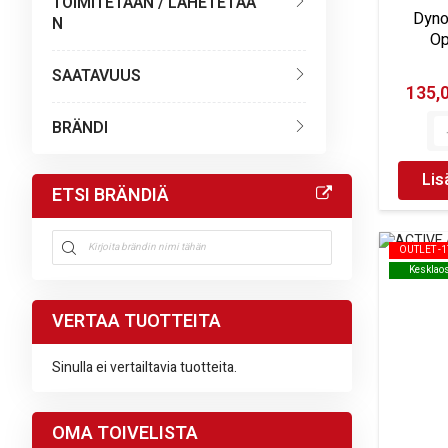
TOIMITETAAN / LÄHETETÄÄ
Dyno
N
Op
SAATAVUUS
135,
BRÄNDI
Lis
ETSI BRÄNDIÄ
OUTLET -
OUTLET -
Kesklao
Kesklao
VERTAA TUOTTEITA
Sinulla ei vertailtavia tuotteita.
OMA TOIVELISTA