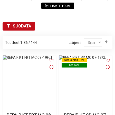
pidentää ohjauskomponenttien käyttöikää.
LISÄTIETOJA
Valitse korjaussarja aina moottoripyöräsi mallin ja vivun tyypin
mukaan.
Tuotekuvauksista löydät yhteensopivuustiedot, joiden
avulla löydät nopeasti juuri oikean setin.
SUODATA
Nopea ja edullinen tapa kunnostaa vivut
Sopivat osat useisiin yleisiin merkkeihin ja malleihin
Jär
Laadukkaat materiaalit kestävään käyttöön
Tuotteet
1
-
36
/
144
Järjestä
las
Soodushind -18%
Soodushind -18%
Kesklaos
Kesklaos