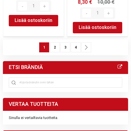
8,30 €
10,00 €
Lisää ostoskoriin
Lisää ostoskoriin
Sivu
You're currently reading page
Sivu
Sivu
Sivu
Sivu
Seuraava
1
2
3
4
ETSI BRÄNDIÄ
VERTAA TUOTTEITA
Sinulla ei vertailtavia tuotteita.