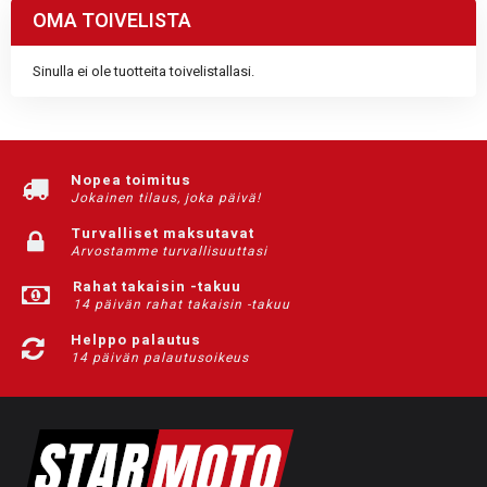
OMA TOIVELISTA
Sinulla ei ole tuotteita toivelistallasi.
Nopea toimitus
Jokainen tilaus, joka päivä!
Turvalliset maksutavat
Arvostamme turvallisuuttasi
Rahat takaisin -takuu
14 päivän rahat takaisin -takuu
Helppo palautus
14 päivän palautusoikeus