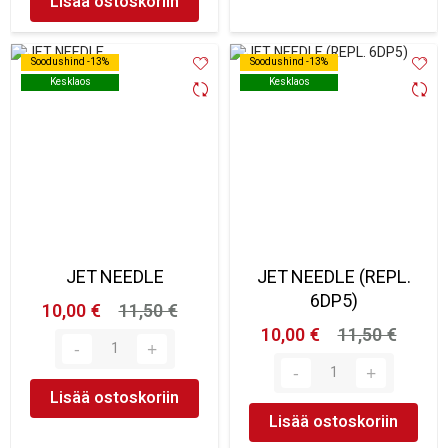
Lisää ostoskoriin
Soodushind -13%
Soodushind -13%
Soodushind -13%
Soodushind -13%
Kesklaos
Kesklaos
Kesklaos
Kesklaos
JET NEEDLE
JET NEEDLE (REPL.
6DP5)
10,00 €
11,50 €
10,00 €
11,50 €
Lisää ostoskoriin
Lisää ostoskoriin