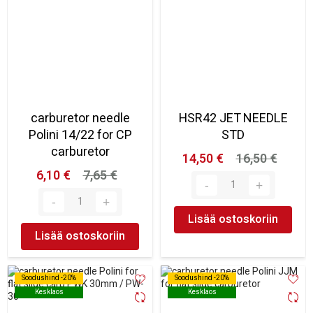
carburetor needle
HSR42 JET NEEDLE
Polini 14/22 for CP
STD
carburetor
14,50 €
16,50 €
6,10 €
7,65 €
Lisää ostoskoriin
Lisää ostoskoriin
Soodushind -20%
Soodushind -20%
Soodushind -20%
Soodushind -20%
Kesklaos
Kesklaos
Kesklaos
Kesklaos