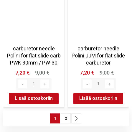
carburetor needle
carburetor needle
Polini for flat slide carb
Polini JJM for flat slide
PWK 30mm / PW-30
carburetor
7,20 €
9,00 €
7,20 €
9,00 €
Lisää ostoskoriin
Lisää ostoskoriin
Sivu
You're currently reading page
Sivu
Sivu
Seuraava
1
2