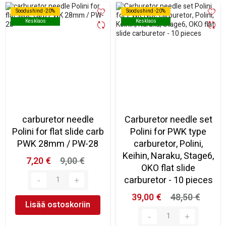
Soodushind -20%
Soodushind -20%
Soodushind -20%
Soodushind -20%
Kesklaos
Kesklaos
Kesklaos
Kesklaos
carburetor needle
Carburetor needle set
Polini for flat slide carb
Polini for PWK type
PWK 28mm / PW-28
carburetor, Polini,
Keihin, Naraku, Stage6,
7,20 €
9,00 €
OKO flat slide
carburetor - 10 pieces
39,00 €
48,50 €
Lisää ostoskoriin