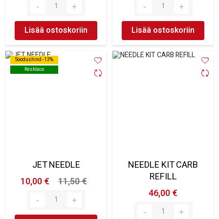
Lisää ostoskoriin
Lisää ostoskoriin
Soodushind -13%
Soodushind -13%
Kesklaos
Kesklaos
JET NEEDLE
NEEDLE KIT CARB
REFILL
10,00 €
11,50 €
46,00 €