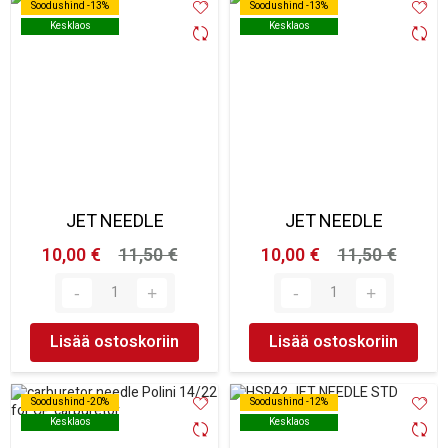
Soodushind -13%
Soodushind -13%
Soodushind -13%
Soodushind -13%
Kesklaos
Kesklaos
Kesklaos
Kesklaos
JET NEEDLE
JET NEEDLE
10,00 €
11,50 €
10,00 €
11,50 €
Lisää ostoskoriin
Lisää ostoskoriin
Soodushind -20%
Soodushind -20%
Soodushind -12%
Soodushind -12%
Kesklaos
Kesklaos
Kesklaos
Kesklaos