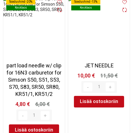
Soodushind -20%
Soodushind -20%
Soodushind -13%
Soodushind -13%
Kesklaos
Kesklaos
Kesklaos
Kesklaos
part load needle w/ clip
JET NEEDLE
for 16N3 carburetor for
10,00 €
11,50 €
Simson S50, S51, S53,
S70, S83, SR50, SR80,
KR51/1, KR51/2
Lisää ostoskoriin
4,80 €
6,00 €
Lisää ostoskoriin