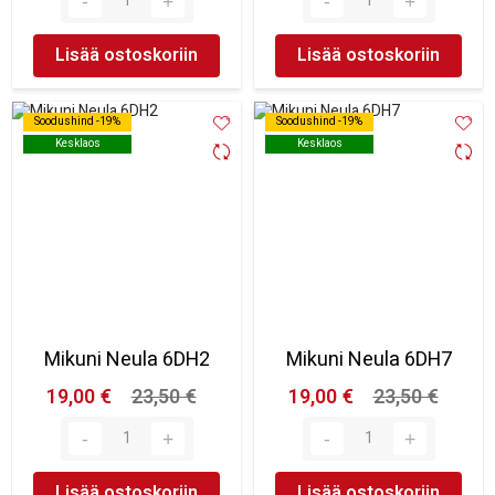
Lisää ostoskoriin
Lisää ostoskoriin
Soodushind -19%
Soodushind -19%
Soodushind -19%
Soodushind -19%
Kesklaos
Kesklaos
Kesklaos
Kesklaos
Mikuni Neula 6DH2
Mikuni Neula 6DH7
19,00 €
23,50 €
19,00 €
23,50 €
Lisää ostoskoriin
Lisää ostoskoriin