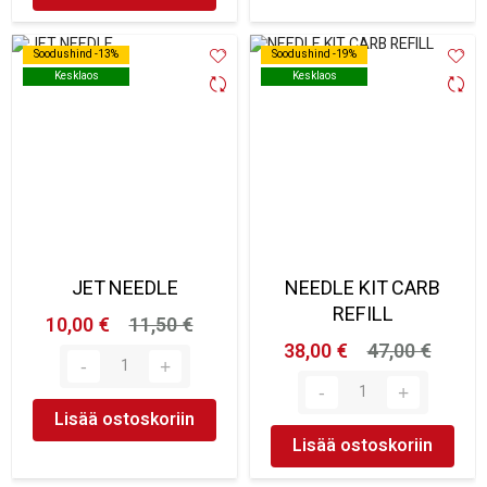
Soodushind -13%
Soodushind -13%
Soodushind -19%
Soodushind -19%
Kesklaos
Kesklaos
Kesklaos
Kesklaos
JET NEEDLE
NEEDLE KIT CARB
REFILL
10,00 €
11,50 €
38,00 €
47,00 €
Lisää ostoskoriin
Lisää ostoskoriin