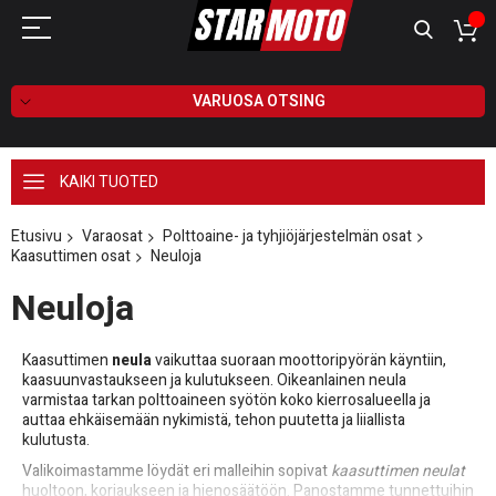
VARUOSA OTSING
KAIKI TUOTED
Etusivu
Varaosat
Polttoaine- ja tyhjiöjärjestelmän osat
Kaasuttimen osat
Neuloja
Neuloja
Kaasuttimen
neula
vaikuttaa suoraan moottoripyörän käyntiin,
kaasuunvastaukseen ja kulutukseen. Oikeanlainen neula
varmistaa tarkan polttoaineen syötön koko kierrosalueella ja
auttaa ehkäisemään nykimistä, tehon puutetta ja liiallista
kulutusta.
Valikoimastamme löydät eri malleihin sopivat
kaasuttimen neulat
huoltoon, korjaukseen ja hienosäätöön. Panostamme tunnettuihin