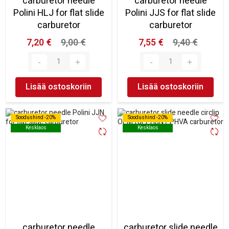
carburetor needle
carburetor needle
Polini HLJ for flat slide
Polini JJS for flat slide
carburetor
carburetor
7,20 €
9,00 €
7,55 €
9,40 €
Lisää ostoskoriin
Lisää ostoskoriin
Soodushind -20%
Soodushind -20%
Soodushind -20%
Soodushind -20%
Kesklaos
Kesklaos
Kesklaos
Kesklaos
carburetor needle
carburetor slide needle