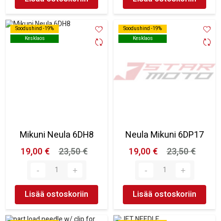
Soodushind -19%
Soodushind -19%
Soodushind -19%
Soodushind -19%
Kesklaos
Kesklaos
Kesklaos
Kesklaos
Mikuni Neula 6DH8
Neula Mikuni 6DP17
19,00 €
23,50 €
19,00 €
23,50 €
Lisää ostoskoriin
Lisää ostoskoriin