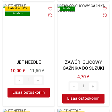
Soodushind -13%
Soodushind -13%
Kesklaos
Kesklaos
Kesklaos
Kesklaos
JET NEEDLE
ZAWÓR IGLICOWY
GAŹNIKA DO SUZUKI
10,00 €
11,50 €
4,70 €
Lisää ostoskoriin
Lisää ostoskoriin