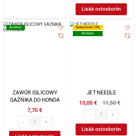
Lisää ostoskoriin
Kesklaos
Kesklaos
Soodushind -13%
Soodushind -13%
Kesklaos
Kesklaos
ZAWÓR IGLICOWY
JET NEEDLE
GAŹŃIKA DO HONDA
10,00 €
11,50 €
7,70 €
Lisää ostoskoriin