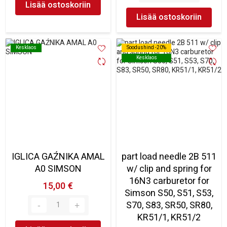
Lisää ostoskoriin
Lisää ostoskoriin
Kesklaos
Kesklaos
Soodushind -20%
Soodushind -20%
Kesklaos
Kesklaos
IGLICA GAŹNIKA AMAL
part load needle 2B 511
A0 SIMSON
w/ clip and spring for
16N3 carburetor for
15,00 €
Simson S50, S51, S53,
S70, S83, SR50, SR80,
KR51/1, KR51/2