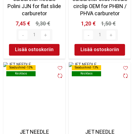
Polini JJN for flat slide
circlip OEM for PHBN /
carburetor
PHVA carburetor
7,45 €
9,30 €
1,20 €
1,50 €
Lisää ostoskoriin
Lisää ostoskoriin
Soodushind -13%
Soodushind -13%
Soodushind -13%
Soodushind -13%
Kesklaos
Kesklaos
Kesklaos
Kesklaos
JET NEEDLE
JET NEEDLE