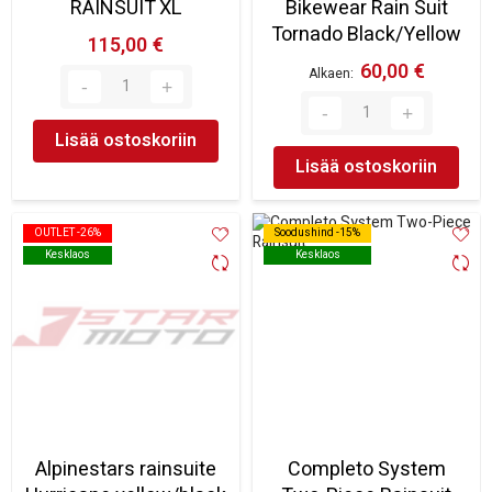
RAINSUIT XL
Bikewear Rain Suit
Tornado Black/Yellow
115,00 €
60,00 €
Alkaen
Lisää ostoskoriin
Lisää ostoskoriin
OUTLET -26%
OUTLET -26%
Soodushind -15%
Soodushind -15%
Kesklaos
Kesklaos
Kesklaos
Kesklaos
Alpinestars rainsuite
Completo System