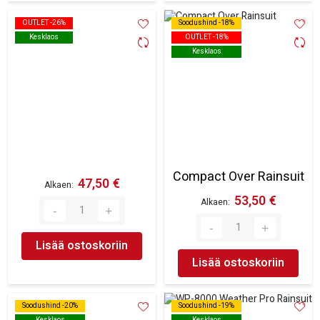
OUTLET -26%
OUTLET -26%
Soodushind -18%
Soodushind -18%
Kesklaos
Kesklaos
OUTLET -18%
OUTLET -18%
Kesklaos
Kesklaos
Compact Over Rainsuit
47,50 €
Alkaen
53,50 €
Alkaen
Lisää ostoskoriin
Lisää ostoskoriin
Soodushind -20%
Soodushind -20%
Soodushind -19%
Soodushind -19%
Kesklaos
Kesklaos
Kesklaos
Kesklaos