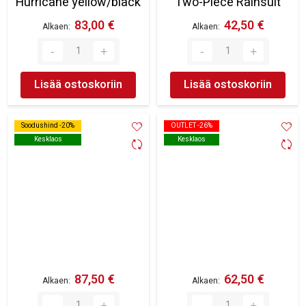
Hurricane yellow/black
Two-Piece Rainsuit
83,00 €
42,50 €
Alkaen
Alkaen
Lisää ostoskoriin
Lisää ostoskoriin
Soodushind -20%
Soodushind -20%
OUTLET -26%
OUTLET -26%
Kesklaos
Kesklaos
Kesklaos
Kesklaos
87,50 €
62,50 €
Alkaen
Alkaen