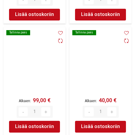
Lisää ostoskoriin
Lisää ostoskoriin
Tallinna poes
Tallinna poes
Tallinna poes
Tallinna poes
99,00 €
40,00 €
Alkaen
Alkaen
Lisää ostoskoriin
Lisää ostoskoriin