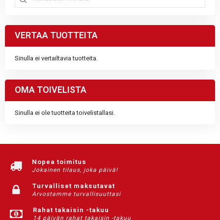
VERTAA TUOTTEITA
Sinulla ei vertailtavia tuotteita.
OMA TOIVELISTA
Sinulla ei ole tuotteita toivelistallasi.
Nopea toimitus
Jokainen tilaus, joka päivä!
Turvalliset maksutavat
Arvostamme turvallisuuttasi
Rahat takaisin -takuu
14 päivän rahat takaisin -takuu