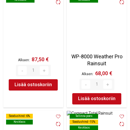
WP-8000 Weather Pro
87,50 €
Alkaen
Rainsuit
68,00 €
Alkaen
Lisää ostoskoriin
Lisää ostoskoriin
Soodushind -6%
Soodushind -6%
Tallinna poes
Tallinna poes
Kesklaos
Kesklaos
Soodushind -15%
Soodushind -15%
Kesklaos
Kesklaos