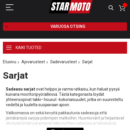
VARUOSA OTSING
KAIKI TUOTED
Etusivu
Ajovarusteet
Sadevarusteet
Sarjat
Sarjat
Sadeasu sarjat
ovat helppo ja varma ratkaisu, kun haluat pysyä
kuivana moottoripyöräillessä. Tästä kategoriasta löydät
yhteensopivat takki–housut -kokonaisuudet, jotka on suunniteltu
vedeltä ja tuulelta suojaavaan ajoon.
Valikoimassa on sekä kevyitä pakkautuvia sadeasuja että
jämäkämpiä sarjoja pidempiin matkoihin. Huomiovärit ja heijastavat
yksityiskohdat parantavat näkyvyyttäsi sateessa ja hämärässä.