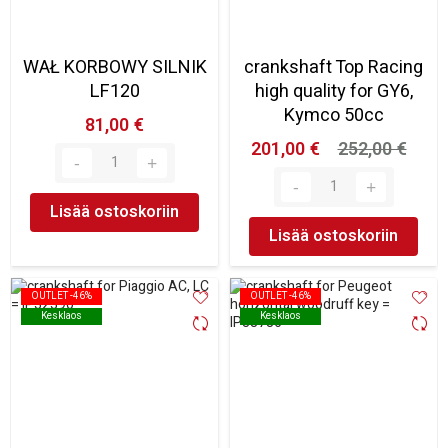
WAŁ KORBOWY SILNIK
crankshaft Top Racing
LF120
high quality for GY6,
Kymco 50cc
81,00 €
201,00 €
252,00 €
Lisää ostoskoriin
Lisää ostoskoriin
OUTLET -46%
OUTLET -46%
OUTLET -46%
OUTLET -46%
Kesklaos
Kesklaos
Kesklaos
Kesklaos