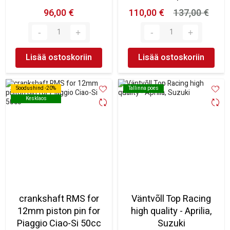
96,00 €
110,00 €
137,00 €
Lisää ostoskoriin
Lisää ostoskoriin
Soodushind -20%
Soodushind -20%
Tallinna poes
Tallinna poes
Kesklaos
Kesklaos
crankshaft RMS for
Väntvõll Top Racing
12mm piston pin for
high quality - Aprilia,
Piaggio Ciao-Si 50cc
Suzuki