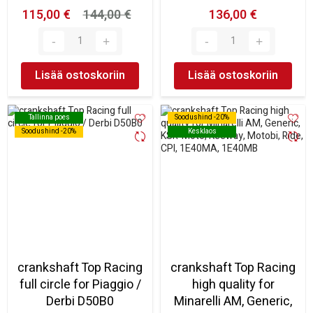
115,00 €
144,00 €
136,00 €
Lisää ostoskoriin
Lisää ostoskoriin
Tallinna poes
Tallinna poes
Soodushind -20%
Soodushind -20%
Soodushind -20%
Soodushind -20%
Kesklaos
Kesklaos
crankshaft Top Racing
crankshaft Top Racing
full circle for Piaggio /
high quality for
Derbi D50B0
Minarelli AM, Generic,