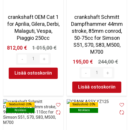
crankshaft OEM Cat 1
crankshaft Schmitt
for Aprilia, Gilera, Derbi,
Dampfhammer 44mm
Malaguti, Vespa,
stroke, 85mm conrod,
Piaggio 250cc
50-75cc for Simson
S51, S70, S83, M500,
812,00 €
1 015,00 €
M700
195,00 €
244,00 €
Lisää ostoskoriin
Lisää ostoskoriin
Soodushind -20%
Soodushind -20%
Soodushind -20%
Soodushind -20%
Kesklaos
Kesklaos
Kesklaos
Kesklaos