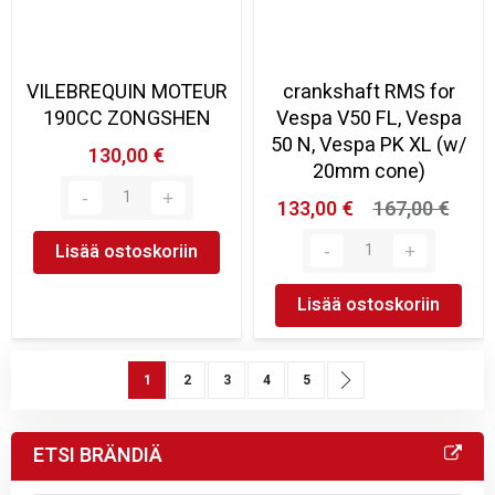
VILEBREQUIN MOTEUR
crankshaft RMS for
190CC ZONGSHEN
Vespa V50 FL, Vespa
50 N, Vespa PK XL (w/
130,00 €
20mm cone)
133,00 €
167,00 €
Lisää ostoskoriin
Lisää ostoskoriin
Sivu
You're currently reading page
Sivu
Sivu
Sivu
Sivu
Sivu
Seuraava
1
2
3
4
5
ETSI BRÄNDIÄ