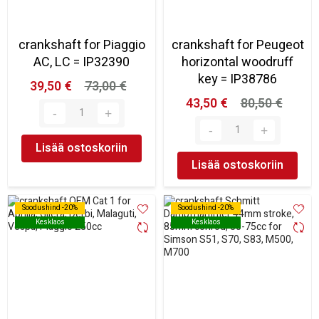
crankshaft for Piaggio
crankshaft for Peugeot
AC, LC = IP32390
horizontal woodruff
key = IP38786
39,50 €
73,00 €
43,50 €
80,50 €
Lisää ostoskoriin
Lisää ostoskoriin
Soodushind -20%
Soodushind -20%
Soodushind -20%
Soodushind -20%
Kesklaos
Kesklaos
Kesklaos
Kesklaos