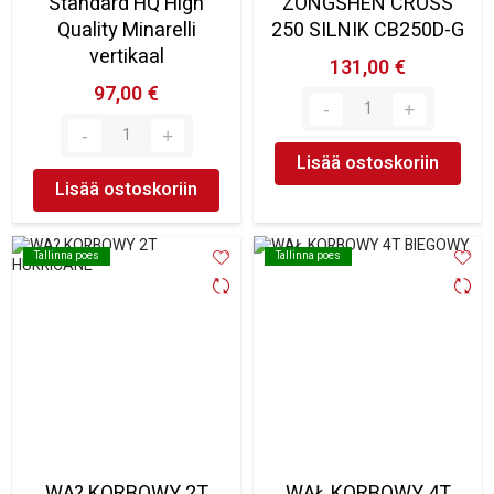
Standard HQ High
ZONGSHEN CROSS
Quality Minarelli
250 SILNIK CB250D-G
vertikaal
131,00 €
97,00 €
Lisää ostoskoriin
Lisää ostoskoriin
Tallinna poes
Tallinna poes
Tallinna poes
Tallinna poes
WA? KORBOWY 2T
WAŁ KORBOWY 4T