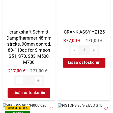
crankshaft Schmitt
CRANK ASSY YZ125
Dampfhammer 48mm
377,00 €
471,00 €
stroke, 90mm conrod,
80-110cc for Simson
S51, S70, S83, M500,
M700
Lisää ostoskoriin
217,00 €
271,00 €
Lisää ostoskoriin
Soodushind -18%
Soodushind -18%
Kesklaos
Kesklaos