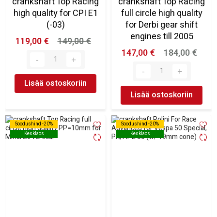
crankshaft Top Racing
crankshaft Top Racing
high quality for CPI E1
full circle high quality
(-03)
for Derbi gear shift
engines till 2005
119,00 €
149,00 €
147,00 €
184,00 €
Lisää ostoskoriin
Lisää ostoskoriin
Soodushind -20%
Soodushind -20%
Soodushind -20%
Soodushind -20%
Kesklaos
Kesklaos
Kesklaos
Kesklaos