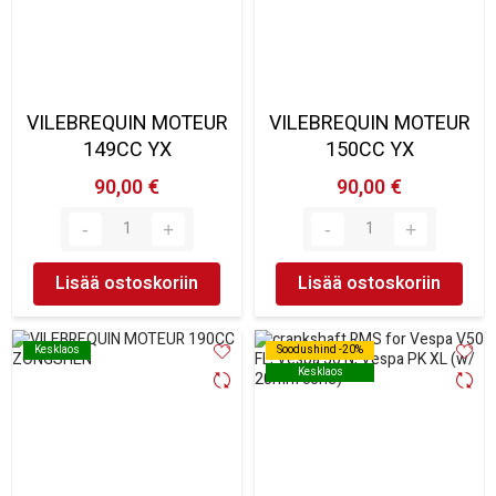
VILEBREQUIN MOTEUR
VILEBREQUIN MOTEUR
149CC YX
150CC YX
90,00 €
90,00 €
Lisää ostoskoriin
Lisää ostoskoriin
Kesklaos
Kesklaos
Soodushind -20%
Soodushind -20%
Kesklaos
Kesklaos