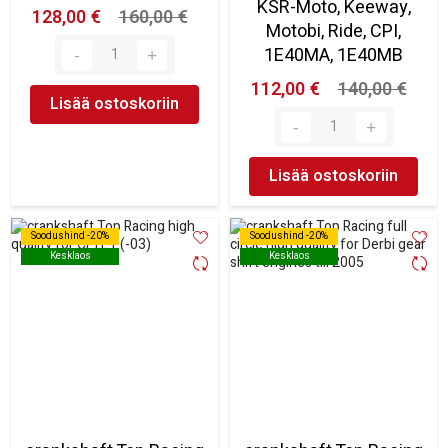
KSR-Moto, Keeway,
128,00 €
160,00 €
Motobi, Ride, CPI,
1E40MA, 1E40MB
112,00 €
140,00 €
Lisää ostoskoriin
Lisää ostoskoriin
Soodushind -20%
Soodushind -20%
Soodushind -20%
Soodushind -20%
Kesklaos
Kesklaos
Kesklaos
Kesklaos