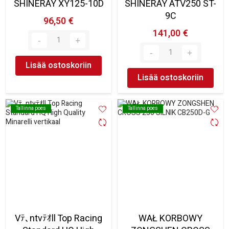
SHINERAY XY125-10D
SHINERAY ATV250 ST-
9C
96,50 €
141,00 €
Lisää ostoskoriin
Lisää ostoskoriin
Tallinna poes
Tallinna poes
Tallinna poes
Tallinna poes
Vﾃ､ntvﾃｵll Top Racing
WAŁ KORBOWY