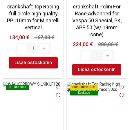
crankshaft Top Racing
crankshaft Polini For
full circle high quality
Race Advanced for
PP=10mm for Minarelli
Vespa 50 Special, PK,
vertical
APE 50 (w/ 19mm
cone)
134,00 €
167,00 €
224,00 €
280,00 €
Lisää ostoskoriin
Lisää ostoskoriin
Tallinna poes
Tallinna poes
Soodushind -20%
Soodushind -20%
Kesklaos
Kesklaos