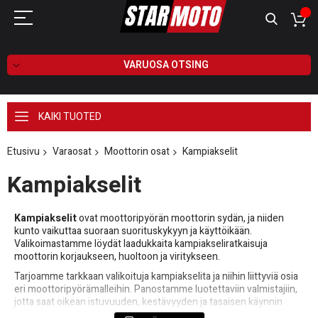
VARUOSA OTSING
KAIKI TUOTED
Etusivu
Varaosat
Moottorin osat
Kampiakselit
Kampiakselit
Kampiakselit
ovat moottoripyörän moottorin sydän, ja niiden
kunto vaikuttaa suoraan suorituskykyyn ja käyttöikään.
Valikoimastamme löydät laadukkaita kampiakseliratkaisuja
moottorin korjaukseen, huoltoon ja viritykseen.
Tarjoamme tarkkaan valikoituja kampiakselita ja niihin liittyviä osia
eri moottoripyörämalleihin. Panostamme luotettaviin valmistajiin,
jotta saat oikean istuvuuden, kestävyyden ja tasaisen käynnin
myös kovassa käytössä.