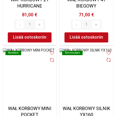
HURRICANE
BIEGOWY
81,00 €
71,00 €
Lisää ostoskoriin
Lisää ostoskoriin
Kesklaos
Kesklaos
Tallinna poes
Tallinna poes
WAŁ KORBOWY MINI
WAŁ KORBOWY SILNIK
POCKET
YX160