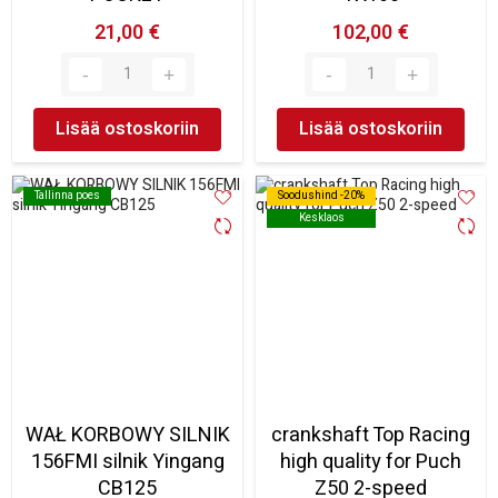
21,00 €
102,00 €
Lisää ostoskoriin
Lisää ostoskoriin
Tallinna poes
Tallinna poes
Soodushind -20%
Soodushind -20%
Kesklaos
Kesklaos
WAŁ KORBOWY SILNIK
crankshaft Top Racing
156FMI silnik Yingang
high quality for Puch
CB125
Z50 2-speed