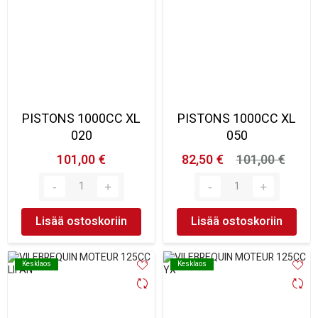
PISTONS 1000CC XL
PISTONS 1000CC XL
020
050
101,00 €
82,50 €
101,00 €
Lisää ostoskoriin
Lisää ostoskoriin
Kesklaos
Kesklaos
Kesklaos
Kesklaos