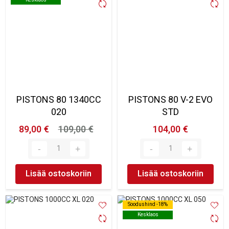
PISTONS 80 1340CC
PISTONS 80 V-2 EVO
020
STD
89,00 €
109,00 €
104,00 €
Lisää ostoskoriin
Lisää ostoskoriin
Soodushind -18%
Soodushind -18%
Kesklaos
Kesklaos