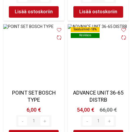
Lisää ostoskoriin
Lisää ostoskoriin
Soodushind -18%
Soodushind -18%
Kesklaos
Kesklaos
POINT SET BOSCH
ADVANCE UNIT 36-65
TYPE
DISTRB
6,00 €
54,00 €
66,00 €