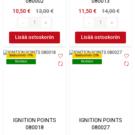
080002
080013
10,50 €
13,00 €
11,50 €
14,00 €
Lisää ostoskoriin
Lisää ostoskoriin
Soodushind -19%
Soodushind -19%
Soodushind -20%
Soodushind -20%
Kesklaos
Kesklaos
Kesklaos
Kesklaos
IGNITION POINTS
IGNITION POINTS
080018
080027