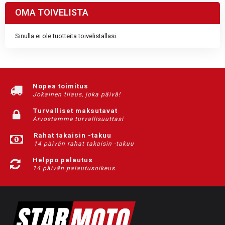
OMA TOIVELISTA
Sinulla ei ole tuotteita toivelistallasi.
Nopea toimitus
Jokainen tilaus, joka päivä!
Turvalliset maksutavat
Arvostamme turvallisuuttasi
Rahat takaisin -takuu
14 päivän rahat takaisin -takuu
Helppo palautus
14 päivän palautusoikeus