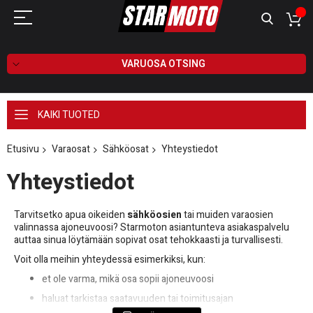
VARUOSA OTSING
KAIKI TUOTED
Etusivu
Varaosat
Sähköosat
Yhteystiedot
Yhteystiedot
Tarvitsetko apua oikeiden
sähköosien
tai muiden varaosien
valinnassa ajoneuvoosi? Starmoton asiantunteva asiakaspalvelu
auttaa sinua löytämään sopivat osat tehokkaasti ja turvallisesti.
Voit olla meihin yhteydessä esimerkiksi, kun:
et ole varma, mikä osa sopii ajoneuvoosi
haluat tarkistaa saatavuuden tai toimitusajan