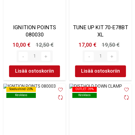
IGNITION POINTS
TUNE UP KIT 70-E78BT
080030
XL
10,00 €
12,50 €
17,00 €
19,50 €
Lisää ostoskoriin
Lisää ostoskoriin
Soodushind -20%
Soodushind -20%
OUTLET -39%
OUTLET -39%
Kesklaos
Kesklaos
Kesklaos
Kesklaos