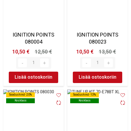
IGNITION POINTS
IGNITION POINTS
080004
080023
10,50 €
12,50 €
10,50 €
13,50 €
Lisää ostoskoriin
Lisää ostoskoriin
Soodushind -20%
Soodushind -20%
Soodushind -13%
Soodushind -13%
Kesklaos
Kesklaos
Kesklaos
Kesklaos