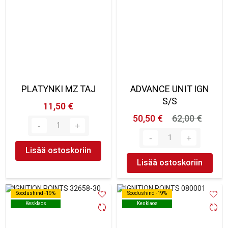
PLATYNKI MZ TAJ
ADVANCE UNIT IGN
S/S
11,50 €
50,50 €
62,00 €
Lisää ostoskoriin
Lisää ostoskoriin
Soodushind -19%
Soodushind -19%
Soodushind -19%
Soodushind -19%
Kesklaos
Kesklaos
Kesklaos
Kesklaos