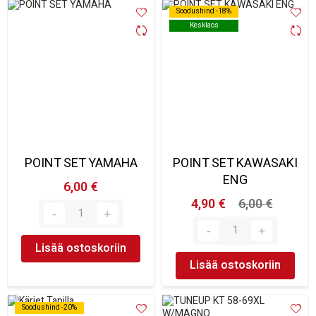
Soodushind -18%
Soodushind -18%
Kesklaos
Kesklaos
POINT SET YAMAHA
POINT SET KAWASAKI
ENG
6,00 €
4,90 €
6,00 €
Lisää ostoskoriin
Lisää ostoskoriin
Soodushind -20%
Soodushind -20%