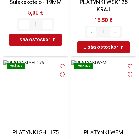
Sulakekotelo - 19MM
PLATYNKI WSK125
KRAJ
5,00 €
15,50 €
Lisää ostoskoriin
Lisää ostoskoriin
Kesklaos
Kesklaos
Kesklaos
Kesklaos
PLATYNKI SHL175
PLATYNKI WFM