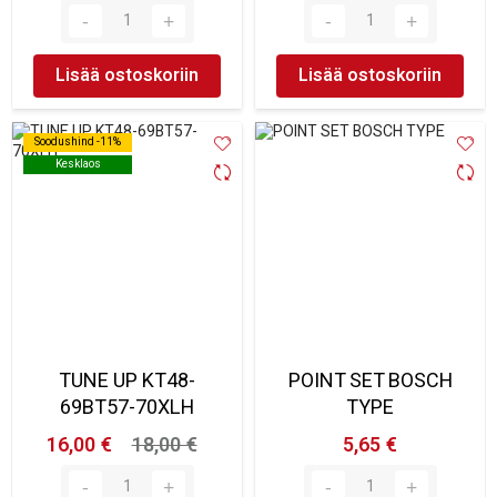
Lisää ostoskoriin
Lisää ostoskoriin
Soodushind -11%
Soodushind -11%
Kesklaos
Kesklaos
TUNE UP KT48-
POINT SET BOSCH
69BT57-70XLH
TYPE
16,00 €
18,00 €
5,65 €