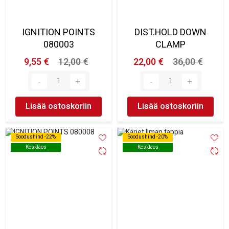
IGNITION POINTS
DIST.HOLD DOWN
080003
CLAMP
9,55 €
12,00 €
22,00 €
36,00 €
Lisää ostoskoriin
Lisää ostoskoriin
Soodushind -22%
Soodushind -22%
Soodushind -20%
Soodushind -20%
Kesklaos
Kesklaos
Kesklaos
Kesklaos