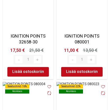
IGNITION POINTS
IGNITION POINTS
32658-30
080001
17,50 €
21,50 €
11,00 €
13,50 €
Lisää ostoskoriin
Lisää ostoskoriin
Soodushind -16%
Soodushind -16%
Soodushind -22%
Soodushind -22%
Kesklaos
Kesklaos
Kesklaos
Kesklaos