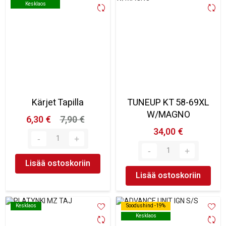
Kesklaos
Kesklaos
Kärjet Tapilla
TUNEUP KT 58-69XL
W/MAGNO
6,30 €
7,90 €
34,00 €
Lisää ostoskoriin
Lisää ostoskoriin
Kesklaos
Kesklaos
Soodushind -19%
Soodushind -19%
Kesklaos
Kesklaos