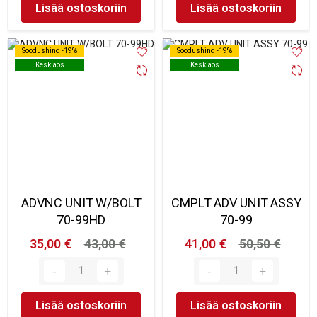
Lisää ostoskoriin
Lisää ostoskoriin
Soodushind -19%
Soodushind -19%
Soodushind -19%
Soodushind -19%
Kesklaos
Kesklaos
Kesklaos
Kesklaos
ADVNC UNIT W/BOLT
CMPLT ADV UNIT ASSY
70-99HD
70-99
35,00 €
43,00 €
41,00 €
50,50 €
Lisää ostoskoriin
Lisää ostoskoriin