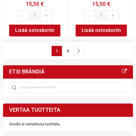
15,50 €
15,50 €
Lisää ostoskoriin
Lisää ostoskoriin
Sivu
You're currently reading page
Sivu
Sivu
Seuraava
1
2
ETSI BRÄNDIÄ
VERTAA TUOTTEITA
Sinulla ei vertailtavia tuotteita.