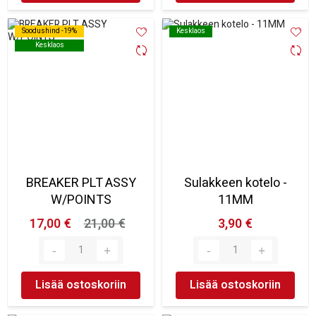
Soodushind -19%
Soodushind -19%
Kesklaos
Kesklaos
Kesklaos
Kesklaos
BREAKER PLT ASSY
Sulakkeen kotelo -
W/POINTS
11MM
17,00 €
21,00 €
3,90 €
Lisää ostoskoriin
Lisää ostoskoriin