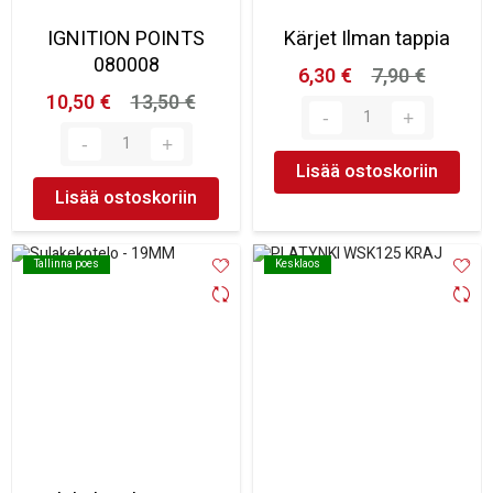
IGNITION POINTS
Kärjet Ilman tappia
080008
6,30 €
7,90 €
10,50 €
13,50 €
Lisää ostoskoriin
Lisää ostoskoriin
Tallinna poes
Tallinna poes
Kesklaos
Kesklaos