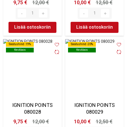
9,75 €
12,00 €
10,00 €
12,50 €
Lisää ostoskoriin
Lisää ostoskoriin
Soodushind -19%
Soodushind -19%
Soodushind -20%
Soodushind -20%
Kesklaos
Kesklaos
Kesklaos
Kesklaos
IGNITION POINTS
IGNITION POINTS
080028
080029
9,75 €
12,00 €
10,00 €
12,50 €