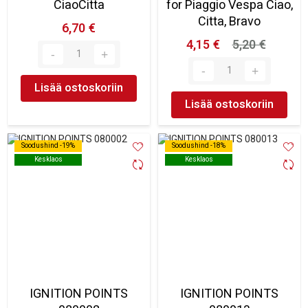
CiaoCitta
for Piaggio Vespa Ciao,
Citta, Bravo
6,70 €
4,15 €
5,20 €
Lisää ostoskoriin
Lisää ostoskoriin
Soodushind -19%
Soodushind -19%
Soodushind -18%
Soodushind -18%
Kesklaos
Kesklaos
Kesklaos
Kesklaos
IGNITION POINTS
IGNITION POINTS