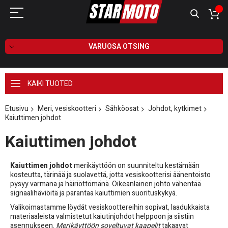
VARUOSA OTSING
KAIKI TUOTED
Etusivu
Meri, vesiskootteri
Sähköosat
Johdot, kytkimet
Kaiuttimen johdot
Kaiuttimen johdot
Kaiuttimen johdot
merikäyttöön on suunniteltu kestämään
kosteutta, tärinää ja suolavettä, jotta vesiskootterisi äänentoisto
pysyy varmana ja häiriöttömänä. Oikeanlainen johto vähentää
signaalihäviöitä ja parantaa kaiuttimien suorituskykyä.
Valikoimastamme löydät vesiskoottereihin sopivat, laadukkaista
materiaaleista valmistetut kaiutinjohdot helppoon ja siistiin
asennukseen.
Merikäyttöön soveltuvat kaapelit
takaavat