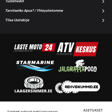
Tuotetiedot
Tarvitsetko Apua? / Yhteystietomme
Tilaa Uutiskirje
© 2014-2026 Starmoto OÜ
ASETUKSET
Evästeet auttavat meitä tarjoamaan