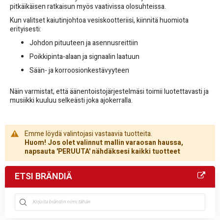
pitkäikäisen ratkaisun myös vaativissa olosuhteissa.
Kun valitset kaiutinjohtoa vesiskootteriisi, kiinnitä huomiota
erityisesti:
Johdon pituuteen ja asennusreittiin
Poikkipinta-alaan ja signaalin laatuun
Sään- ja korroosionkestävyyteen
Näin varmistat, että äänentoistojärjestelmäsi toimii luotettavasti ja
musiikki kuuluu selkeästi joka ajokerralla.
Emme löydä valintojasi vastaavia tuotteita.
Huom! Jos olet valinnut mallin varaosan haussa,
napsauta 'PERUUTA' nähdäksesi kaikki tuotteet
ETSI BRÄNDIÄ