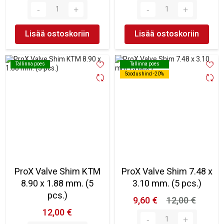
Lisää ostoskoriin
Lisää ostoskoriin
Tallinna poes
Tallinna poes
Tallinna poes
Tallinna poes
Soodushind -20%
Soodushind -20%
ProX Valve Shim KTM
ProX Valve Shim 7.48 x
8.90 x 1.88 mm. (5
3.10 mm. (5 pcs.)
pcs.)
9,60 €
12,00 €
12,00 €