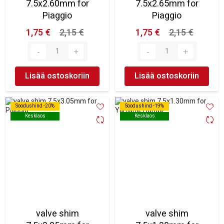
7.5x2.60mm for
7.5x2.65mm for
Piaggio
Piaggio
1,75 €
2,15 €
1,75 €
2,15 €
Lisää ostoskoriin
Lisää ostoskoriin
Soodushind -20%
Soodushind -20%
Soodushind -19%
Soodushind -19%
Kesklaos
Kesklaos
Kesklaos
Kesklaos
valve shim
valve shim