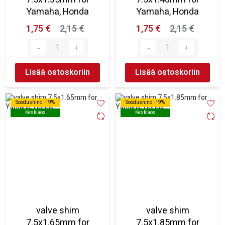
Yamaha, Honda
Yamaha, Honda
1,75 €
2,15 €
1,75 €
2,15 €
Lisää ostoskoriin
Lisää ostoskoriin
Soodushind -19%
Soodushind -19%
Soodushind -19%
Soodushind -19%
Kesklaos
Kesklaos
Kesklaos
Kesklaos
valve shim
valve shim
7.5x1.65mm for
7.5x1.85mm for