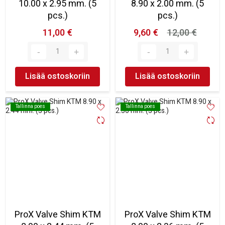
10.00 x 2.95 mm. (5
8.90 x 2.00 mm. (5
pcs.)
pcs.)
11,00 €
9,60 €
12,00 €
Lisää ostoskoriin
Lisää ostoskoriin
Tallinna poes
Tallinna poes
Tallinna poes
Tallinna poes
ProX Valve Shim KTM
ProX Valve Shim KTM