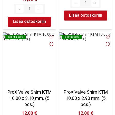
Lisää ostoskoriin
Lisää ostoskoriin
Tallinna poes
Tallinna poes
Tallinna poes
Tallinna poes
ProX Valve Shim KTM
ProX Valve Shim KTM
10.00 x 3.10 mm. (5
10.00 x 2.90 mm. (5
pcs.)
pcs.)
12,00 €
12,00 €