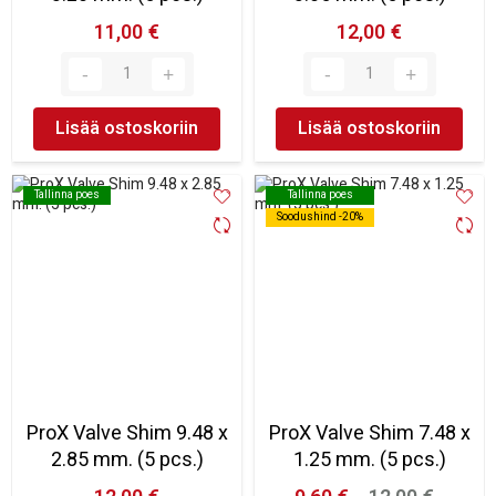
11,00 €
12,00 €
Lisää ostoskoriin
Lisää ostoskoriin
Tallinna poes
Tallinna poes
Tallinna poes
Tallinna poes
Soodushind -20%
Soodushind -20%
ProX Valve Shim 9.48 x
ProX Valve Shim 7.48 x
2.85 mm. (5 pcs.)
1.25 mm. (5 pcs.)