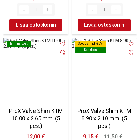
Lisää ostoskoriin
Lisää ostoskoriin
Tallinna poes
Tallinna poes
Soodushind -20%
Soodushind -20%
Kesklaos
Kesklaos
ProX Valve Shim KTM
ProX Valve Shim KTM
10.00 x 2.65 mm. (5
8.90 x 2.10 mm. (5
pcs.)
pcs.)
12,00 €
9,15 €
11,50 €