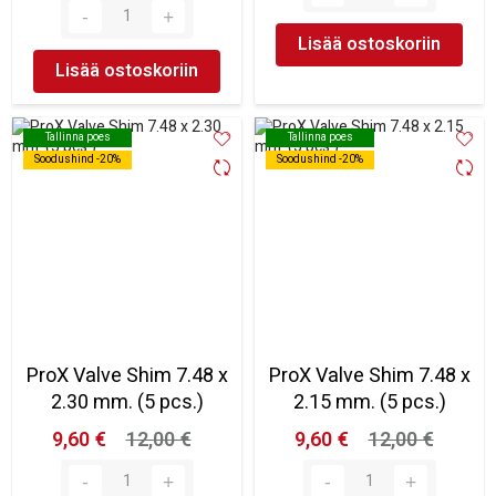
Lisää ostoskoriin
Lisää ostoskoriin
Tallinna poes
Tallinna poes
Tallinna poes
Tallinna poes
Soodushind -20%
Soodushind -20%
Soodushind -20%
Soodushind -20%
ProX Valve Shim 7.48 x
ProX Valve Shim 7.48 x
2.30 mm. (5 pcs.)
2.15 mm. (5 pcs.)
9,60 €
12,00 €
9,60 €
12,00 €