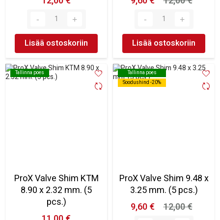
12,00 €
9,60 €
12,00 €
Lisää ostoskoriin
Lisää ostoskoriin
Tallinna poes
Tallinna poes
Tallinna poes
Tallinna poes
Soodushind -20%
Soodushind -20%
ProX Valve Shim KTM
ProX Valve Shim 9.48 x
8.90 x 2.32 mm. (5
3.25 mm. (5 pcs.)
pcs.)
9,60 €
12,00 €
11,00 €