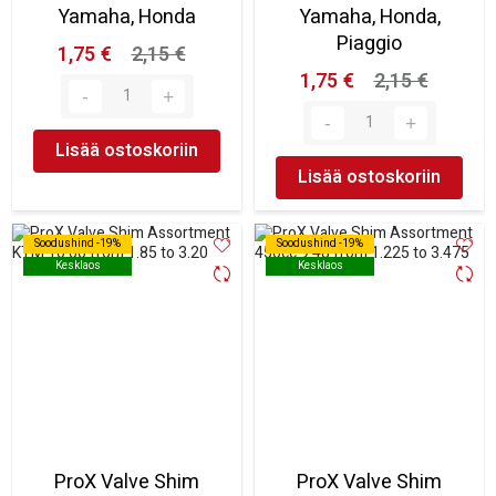
Yamaha, Honda
Yamaha, Honda,
Piaggio
1,75 €
2,15 €
1,75 €
2,15 €
Lisää ostoskoriin
Lisää ostoskoriin
Soodushind -19%
Soodushind -19%
Soodushind -19%
Soodushind -19%
Kesklaos
Kesklaos
Kesklaos
Kesklaos
ProX Valve Shim
ProX Valve Shim