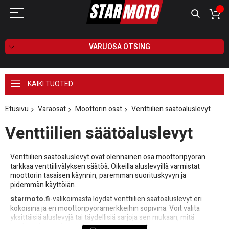
VARUOSA OTSING
KAIKI TUOTED
Etusivu
Varaosat
Moottorin osat
Venttiilien säätöaluslevyt
Venttiilien säätöaluslevyt
Venttiilien säätöaluslevyt ovat olennainen osa moottoripyörän
tarkkaa venttiilivälyksen säätöä. Oikeilla aluslevyillä varmistat
moottorin tasaisen käynnin, paremman suorituskyvyn ja
pidemmän käyttöiän.
starmoto.fi
-valikoimasta löydät venttiilien säätöaluslevyt eri
kokoisina ja eri moottoripyörämerkkeihin sopivina. Voit valita
yksittäisiä aluslevyjä tai täydellisiä sarjoja sen mukaan, mitä
huoltotyösi vaatii.