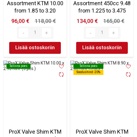
Assortment KTM 10.00
Assortment 450cc 9.48
from 1.85 to 3.20
from 1.225 to 3.475
96,00 €
118,00 €
134,00 €
165,00 €
Lisää ostoskoriin
Lisää ostoskoriin
Tallinna poes
Tallinna poes
Tallinna poes
Tallinna poes
Soodushind -20%
Soodushind -20%
ProX Valve Shim KTM
ProX Valve Shim KTM