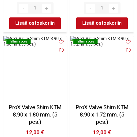
Lisää ostoskoriin
Lisää ostoskoriin
Tallinna poes
Tallinna poes
Tallinna poes
Tallinna poes
ProX Valve Shim KTM
ProX Valve Shim KTM
8.90 x 1.80 mm. (5
8.90 x 1.72 mm. (5
pcs.)
pcs.)
12,00 €
12,00 €