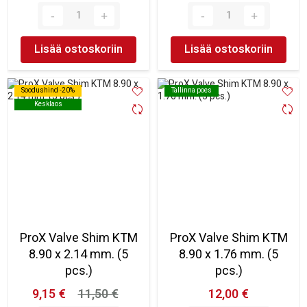
Lisää ostoskoriin
Lisää ostoskoriin
Soodushind -20%
Soodushind -20%
Tallinna poes
Tallinna poes
Kesklaos
Kesklaos
ProX Valve Shim KTM
ProX Valve Shim KTM
8.90 x 2.14 mm. (5
8.90 x 1.76 mm. (5
pcs.)
pcs.)
9,15 €
11,50 €
12,00 €