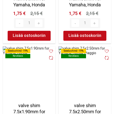
Yamaha, Honda
Yamaha, Honda
1,75 €
2,15 €
1,75 €
2,15 €
Lisää ostoskoriin
Lisää ostoskoriin
Soodushind -19%
Soodushind -19%
Soodushind -19%
Soodushind -19%
Kesklaos
Kesklaos
Kesklaos
Kesklaos
valve shim
valve shim
7.5x1.90mm for
7.5x2.50mm for