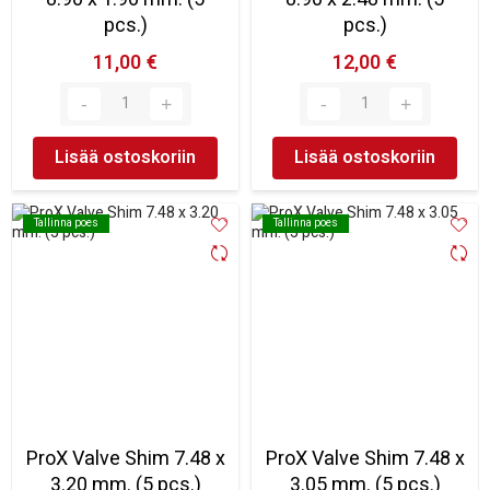
pcs.)
pcs.)
11,00 €
12,00 €
Lisää ostoskoriin
Lisää ostoskoriin
Tallinna poes
Tallinna poes
Tallinna poes
Tallinna poes
ProX Valve Shim 7.48 x
ProX Valve Shim 7.48 x
3.20 mm. (5 pcs.)
3.05 mm. (5 pcs.)