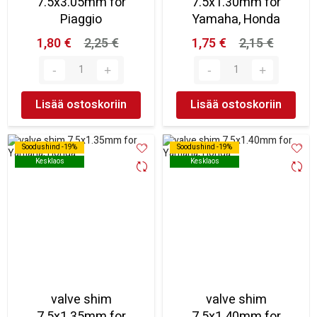
7.5x3.05mm for
7.5x1.30mm for
Piaggio
Yamaha, Honda
1,80 €
2,25 €
1,75 €
2,15 €
Lisää ostoskoriin
Lisää ostoskoriin
Soodushind -19%
Soodushind -19%
Soodushind -19%
Soodushind -19%
Kesklaos
Kesklaos
Kesklaos
Kesklaos
valve shim
valve shim
7.5x1.35mm for
7.5x1.40mm for