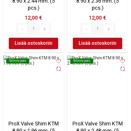
8.90 x 2.44 mm. (5
8.90 x 2.36 mm. (5
pcs.)
pcs.)
12,00 €
12,00 €
Lisää ostoskoriin
Lisää ostoskoriin
Tallinna poes
Tallinna poes
Tallinna poes
Tallinna poes
ProX Valve Shim KTM
ProX Valve Shim KTM
8.90 x 1.96 mm. (5
8.90 x 2.48 mm. (5