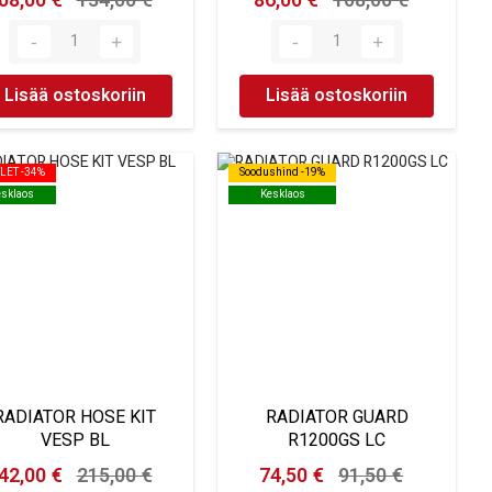
08,00 €
134,00 €
86,00 €
108,00 €
Lisää ostoskoriin
Lisää ostoskoriin
LET -34%
LET -34%
Soodushind -19%
Soodushind -19%
esklaos
esklaos
Kesklaos
Kesklaos
RADIATOR HOSE KIT
RADIATOR GUARD
VESP BL
R1200GS LC
42,00 €
215,00 €
74,50 €
91,50 €