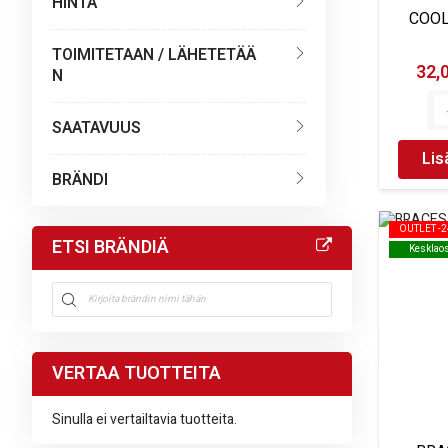
HINTA
COOL
TOIMITETAAN / LÄHETETÄÄ
32,
N
SAATAVUUS
Lis
BRÄNDI
OUTLET -
OUTLET -
ETSI BRÄNDIÄ
Kesklao
Kesklao
VERTAA TUOTTEITA
Sinulla ei vertailtavia tuotteita.