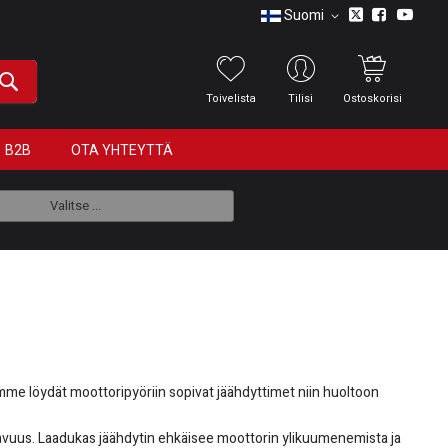
Suomi
Toivelista
Tilisi
Ostoskorisi
B2B
OTA YHTEYTTÄ
Valitse ...
amme löydät moottoripyöriin sopivat jäähdyttimet niin huoltoon
ttavuus. Laadukas jäähdytin ehkäisee moottorin ylikuumenemista ja