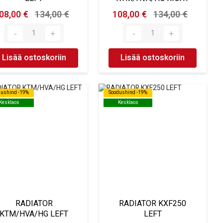
08,00 €
134,00 €
108,00 €
134,00 €
Lisää ostoskoriin
Lisää ostoskoriin
dushind -19%
dushind -19%
Soodushind -19%
Soodushind -19%
Kesklaos
Kesklaos
Kesklaos
Kesklaos
RADIATOR
RADIATOR KXF250
KTM/HVA/HG LEFT
LEFT