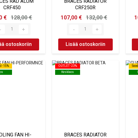
CES RAD ALUM
BRACES RADIATOR
CRF450
CRF250R
0 €
128,00 €
107,00 €
132,00 €
1
ää ostoskoriin
Lisää ostoskoriin
d -15%
d -15%
OUTLET -23%
OUTLET -23%
Soo
Soo
os
os
Kesklaos
Kesklaos
OLING FAN HI-
BRACES RADIATOR