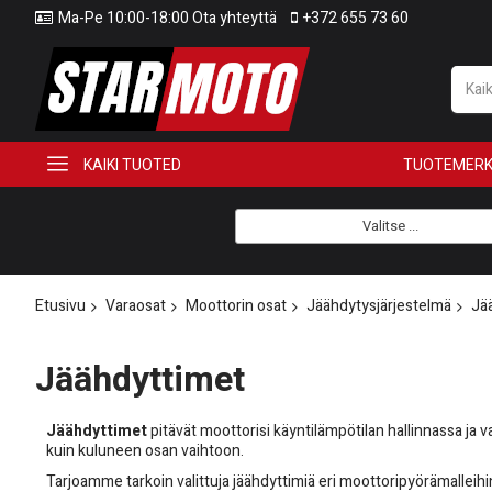
Ma-Pe 10:00-18:00 Ota yhteyttä
+372 655 73 60
KAIKI TUOTED
TUOTEMERK
Valitse ...
Etusivu
Varaosat
Moottorin osat
Jäähdytysjärjestelmä
Jä
Jäähdyttimet
Jäähdyttimet
pitävät moottorisi käyntilämpötilan hallinnassa ja
kuin kuluneen osan vaihtoon.
Tarjoamme tarkoin valittuja jäähdyttimiä eri moottoripyörämalleih