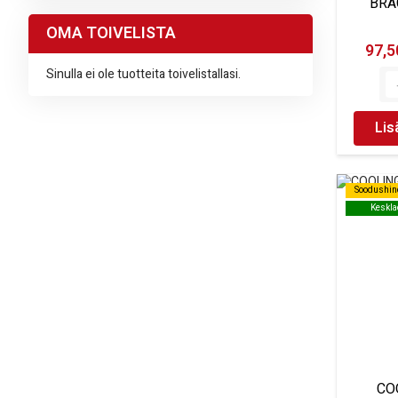
BRA
OMA TOIVELISTA
97,5
Sinulla ei ole tuotteita toivelistallasi.
Lis
Soodushin
Soodushin
Keskla
Keskla
CO