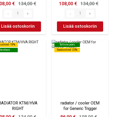
08,00 €
134,00 €
108,00 €
134,00 €
Lisää ostoskoriin
Lisää ostoskoriin
dushind -19%
dushind -19%
Tallinna poes
Tallinna poes
Kesklaos
Kesklaos
Soodushind -20%
Soodushind -20%
RADIATOR KTM/HVA
radiator / cooler OEM
RIGHT
for Generic Trigger