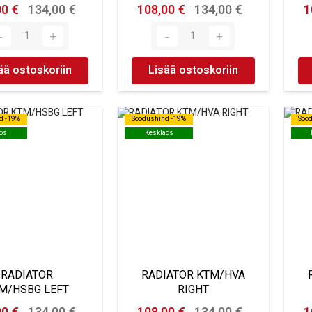
00 €
134,00 €
108,00 €
134,00 €
1
ää ostoskoriin
Lisää ostoskoriin
d -19%
d -19%
Soodushind -19%
Soodushind -19%
Soo
Soo
os
os
Kesklaos
Kesklaos
RADIATOR
RADIATOR KTM/HVA
M/HSBG LEFT
RIGHT