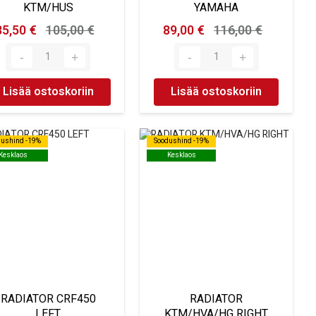
KTM/HUS
YAMAHA
85,50 €
105,00 €
89,00 €
116,00 €
Lisää ostoskoriin
Lisää ostoskoriin
dushind -19%
dushind -19%
Soodushind -19%
Soodushind -19%
Kesklaos
Kesklaos
Kesklaos
Kesklaos
RADIATOR CRF450
RADIATOR
LEFT
KTM/HVA/HG RIGHT