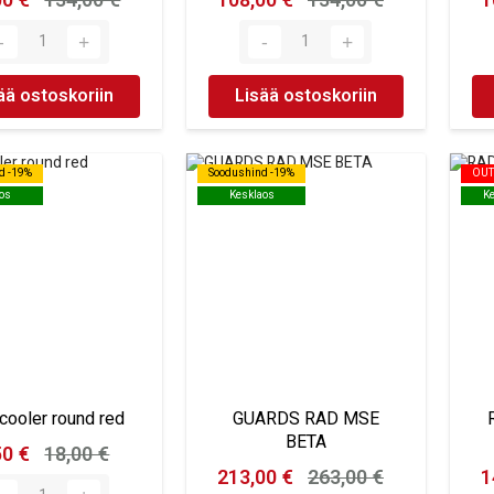
00 €
134,00 €
108,00 €
134,00 €
1
ää ostoskoriin
Lisää ostoskoriin
d -19%
d -19%
Soodushind -19%
Soodushind -19%
OUT
OUT
os
os
Kesklaos
Kesklaos
K
K
 cooler round red
GUARDS RAD MSE
BETA
50 €
18,00 €
213,00 €
263,00 €
1