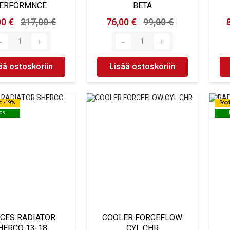
ERFORMNCE
BETA
00 €
217,00 €
76,00 €
99,00 €
ää ostoskoriin
Lisää ostoskoriin
d -19%
d -19%
Soo
Soo
os
os
CES RADIATOR
COOLER FORCEFLOW
HERCO 13-18
CYL CHR