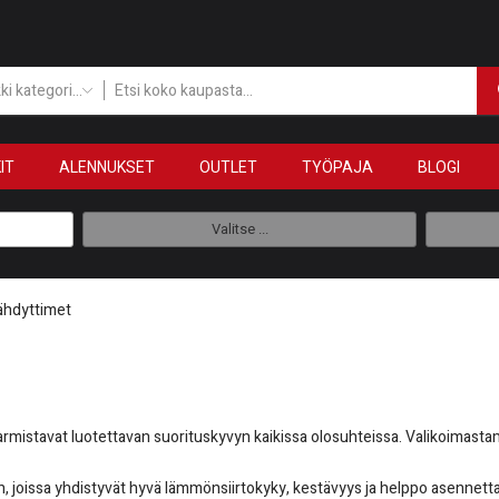
Kaikki kategoriat
IT
ALENNUKSET
OUTLET
TYÖPAJA
BLOGI
Valitse ...
ähdyttimet
 varmistavat luotettavan suorituskyvyn kaikissa olosuhteissa. Valikoimast
in, joissa yhdistyvät hyvä lämmönsiirtokyky, kestävyys ja helppo asenne