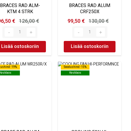
BRACES RAD ALM-
BRACES RAD ALUM
KTM 4 STRK
CRF250X
96,50 €
126,00 €
99,50 €
130,00 €
Lisää ostoskoriin
Lisää ostoskoriin
dushind -19%
dushind -19%
Soodushind -15%
Soodushind -15%
Kesklaos
Kesklaos
Kesklaos
Kesklaos