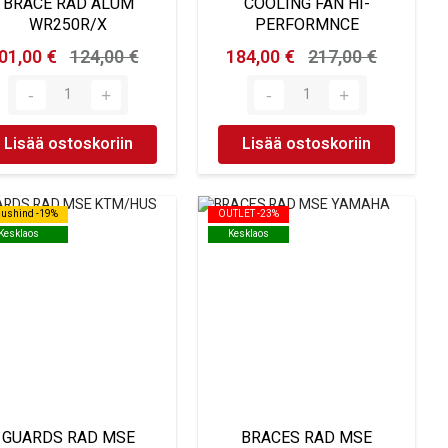
BRACE RAD ALUM
COOLING FAN HI-
WR250R/X
PERFORMNCE
01,00 €
124,00 €
184,00 €
217,00 €
Lisää ostoskoriin
Lisää ostoskoriin
dushind -19%
dushind -19%
OUTLET -23%
OUTLET -23%
Kesklaos
Kesklaos
Kesklaos
Kesklaos
GUARDS RAD MSE
BRACES RAD MSE