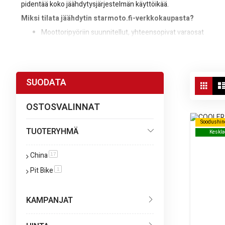
pidentää koko jäähdytysjärjestelmän käyttöikää.
Miksi tilata jäähdytin starmoto.fi-verkkokaupasta?
Moottoripyöriin suunnitellut, yhteensopivat varaosat
Selkeät tuotekuvaukset ja tekniset tiedot
Nopea toimitus ja helppo ostaminen verkosta
Vie
SUODATA
Valitse omaan moottoripyörääsi sopiva jäähdytin mallikohtaisten tiet
Ruud
as
jäähdytystä.
OSTOSVALINNAT
Soodushin
Soodushin
TUOTERYHMÄ
Keskla
Keskla
China
tuote
17
Pit Bike
tuote
1
KAMPANJAT