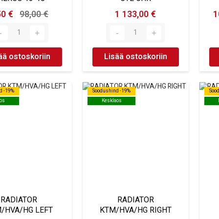
50 €
98,00 €
1 133,00 €
1
ää ostoskoriin
Lisää ostoskoriin
d -19%
d -19%
Soodushind -19%
Soodushind -19%
Soo
Soo
os
os
Kesklaos
Kesklaos
RADIATOR
RADIATOR
/HVA/HG LEFT
KTM/HVA/HG RIGHT