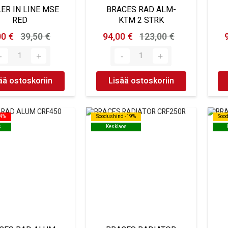
ER IN LINE MSE
BRACES RAD ALM-
RED
KTM 2 STRK
00 €
39,50 €
94,00 €
123,00 €
ää ostoskoriin
Lisää ostoskoriin
24%
24%
Soodushind -19%
Soodushind -19%
Soo
Soo
s
s
Kesklaos
Kesklaos