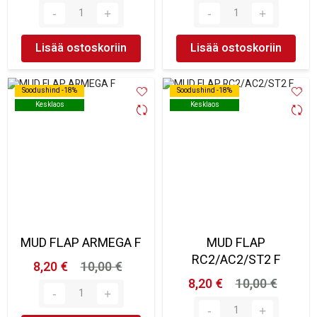
Lisää ostoskoriin
Lisää ostoskoriin
Soodushind -18%
Soodushind -18%
Soodushind -18%
Soodushind -18%
Kesklaos
Kesklaos
Kesklaos
Kesklaos
MUD FLAP ARMEGA F
MUD FLAP
RC2/AC2/ST2 F
8,20 €
10,00 €
8,20 €
10,00 €