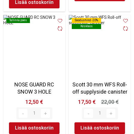
Lisää ostoskoriin
Tallinna poes
Tallinna poes
Soodushind -20%
Soodushind -20%
Kesklaos
Kesklaos
NOSE GUARD RC
Scott 30 mm WFS Roll-
SNOW 3 HOLE
off supplyside canister
12,50 €
17,50 €
22,00 €
Lisää ostoskoriin
Lisää ostoskoriin