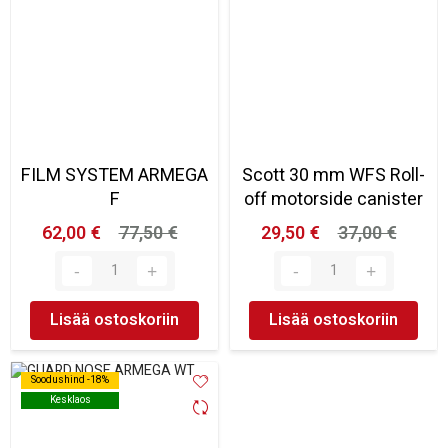
FILM SYSTEM ARMEGA
Scott 30 mm WFS Roll-
F
off motorside canister
62,00 €
77,50 €
29,50 €
37,00 €
Lisää ostoskoriin
Lisää ostoskoriin
Soodushind -18%
Soodushind -18%
Kesklaos
Kesklaos