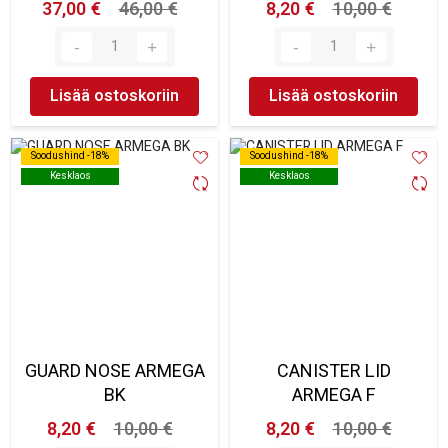
37,00 €
46,00 €
8,20 €
10,00 €
Lisää ostoskoriin
Lisää ostoskoriin
Soodushind -18%
Soodushind -18%
Soodushind -18%
Soodushind -18%
Kesklaos
Kesklaos
Kesklaos
Kesklaos
GUARD NOSE ARMEGA
CANISTER LID
BK
ARMEGA F
8,20 €
10,00 €
8,20 €
10,00 €