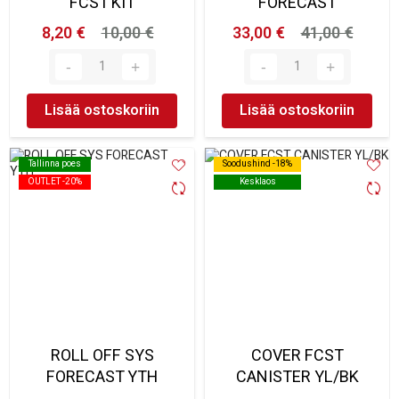
FCST KIT
FORECAST
8,20 €
10,00 €
33,00 €
41,00 €
Lisää ostoskoriin
Lisää ostoskoriin
Tallinna poes
Tallinna poes
Soodushind -18%
Soodushind -18%
OUTLET -20%
OUTLET -20%
Kesklaos
Kesklaos
ROLL OFF SYS
COVER FCST
FORECAST YTH
CANISTER YL/BK