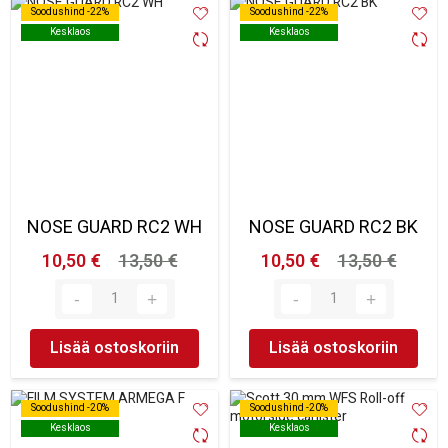
Soodushind -22%
Soodushind -22%
Soodushind -22%
Soodushind -22%
Kesklaos
Kesklaos
Kesklaos
Kesklaos
NOSE GUARD RC2 WH
NOSE GUARD RC2 BK
10,50 €
13,50 €
10,50 €
13,50 €
Lisää ostoskoriin
Lisää ostoskoriin
Soodushind -20%
Soodushind -20%
Soodushind -20%
Soodushind -20%
Kesklaos
Kesklaos
Kesklaos
Kesklaos