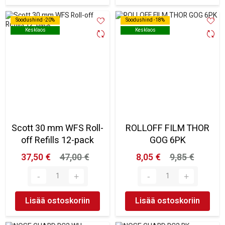
Soodushind -20%
Soodushind -20%
Soodushind -18%
Soodushind -18%
Kesklaos
Kesklaos
Kesklaos
Kesklaos
Scott 30 mm WFS Roll-
ROLLOFF FILM THOR
off Refills 12-pack
GOG 6PK
37,50 €
47,00 €
8,05 €
9,85 €
Lisää ostoskoriin
Lisää ostoskoriin