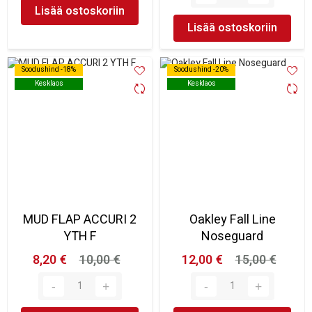
Lisää ostoskoriin
Lisää ostoskoriin
Soodushind -18%
Soodushind -18%
Soodushind -20%
Soodushind -20%
Kesklaos
Kesklaos
Kesklaos
Kesklaos
MUD FLAP ACCURI 2
Oakley Fall Line
YTH F
Noseguard
8,20 €
10,00 €
12,00 €
15,00 €