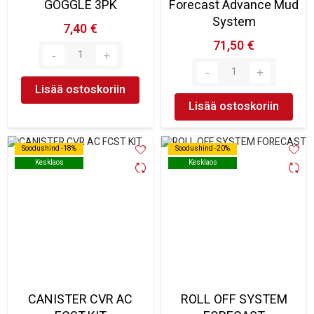
GOGGLE 3PK
Forecast Advance Mud
System
7,40 €
71,50 €
Lisää ostoskoriin
Lisää ostoskoriin
Soodushind -18%
Soodushind -18%
Soodushind -20%
Soodushind -20%
Kesklaos
Kesklaos
Kesklaos
Kesklaos
CANISTER CVR AC
ROLL OFF SYSTEM