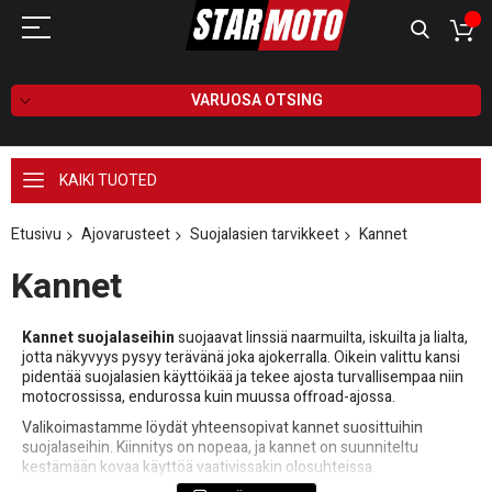
VARUOSA OTSING
KAIKI TUOTED
Etusivu
Ajovarusteet
Suojalasien tarvikkeet
Kannet
Kannet
Kannet suojalaseihin
suojaavat linssiä naarmuilta, iskuilta ja lialta,
jotta näkyvyys pysyy terävänä joka ajokerralla. Oikein valittu kansi
pidentää suojalasien käyttöikää ja tekee ajosta turvallisempaa niin
motocrossissa, endurossa kuin muussa offroad-ajossa.
Valikoimastamme löydät yhteensopivat kannet suosittuihin
suojalaseihin. Kiinnitys on nopeaa, ja kannet on suunniteltu
kestämään kovaa käyttöä vaativissakin olosuhteissa.