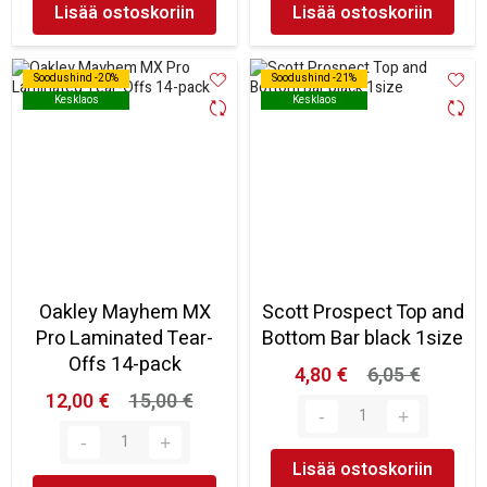
Lisää ostoskoriin
Lisää ostoskoriin
Soodushind -20%
Soodushind -20%
Soodushind -21%
Soodushind -21%
Kesklaos
Kesklaos
Kesklaos
Kesklaos
Oakley Mayhem MX
Scott Prospect Top and
Pro Laminated Tear-
Bottom Bar black 1size
Offs 14-pack
4,80 €
6,05 €
12,00 €
15,00 €
Lisää ostoskoriin