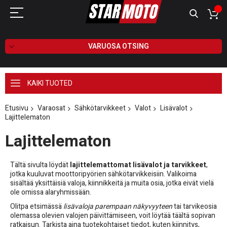
VARUOSA OTSING
KAIKI TUOTED
Etusivu
Varaosat
Sähkötarvikkeet
Valot
Lisävalot
Lajittelematon
Lajittelematon
Tältä sivulta löydät
lajittelemattomat lisävalot ja tarvikkeet
,
jotka kuuluvat moottoripyörien sähkötarvikkeisiin. Valikoima
sisältää yksittäisiä valoja, kiinnikkeitä ja muita osia, jotka eivät vielä
ole omissa alaryhmissään.
Olitpa etsimässä
lisävaloja parempaan näkyvyyteen
tai tarvikeosia
olemassa olevien valojen päivittämiseen, voit löytää täältä sopivan
ratkaisun. Tarkista aina tuotekohtaiset tiedot, kuten kiinnitys,