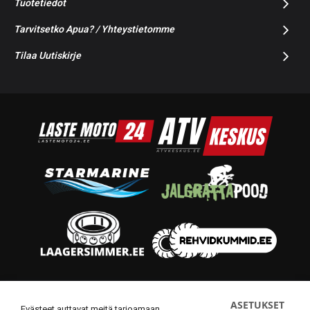
Tuotetiedot
Tarvitsetko Apua? / Yhteystietomme
Tilaa Uutiskirje
© 2014-2026 Starmoto OÜ
ASETUKSET
Evästeet auttavat meitä tarjoamaan