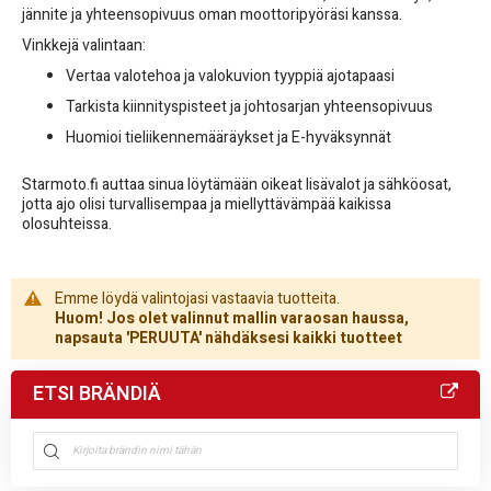
jännite ja yhteensopivuus oman moottoripyöräsi kanssa.
Vinkkejä valintaan:
Vertaa valotehoa ja valokuvion tyyppiä ajotapaasi
Tarkista kiinnityspisteet ja johtosarjan yhteensopivuus
Huomioi tieliikennemääräykset ja E-hyväksynnät
Starmoto.fi auttaa sinua löytämään oikeat lisävalot ja sähköosat,
jotta ajo olisi turvallisempaa ja miellyttävämpää kaikissa
olosuhteissa.
Emme löydä valintojasi vastaavia tuotteita.
Huom! Jos olet valinnut mallin varaosan haussa,
napsauta 'PERUUTA' nähdäksesi kaikki tuotteet
ETSI BRÄNDIÄ