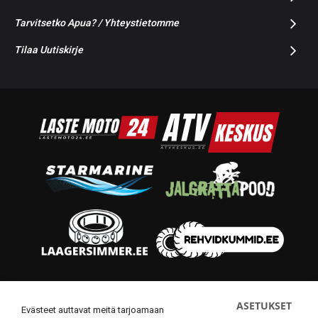
Tarvitsetko Apua? / Yhteystietomme
Tilaa Uutiskirje
© 2014-2026 Starmoto OÜ
ASETUKSET
Evästeet auttavat meitä tarjoamaan