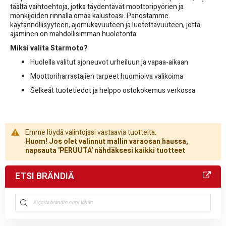
täältä vaihtoehtoja, jotka täydentävät moottoripyörien ja
mönkijöiden rinnalla omaa kalustoasi. Panostamme
käytännöllisyyteen, ajomukavuuteen ja luotettavuuteen, jotta
ajaminen on mahdollisimman huoletonta.
Miksi valita Starmoto?
Huolella valitut ajoneuvot urheiluun ja vapaa-aikaan
Moottoriharrastajien tarpeet huomioiva valikoima
Selkeät tuotetiedot ja helppo ostokokemus verkossa
Emme löydä valintojasi vastaavia tuotteita.
Huom! Jos olet valinnut mallin varaosan haussa,
napsauta 'PERUUTA' nähdäksesi kaikki tuotteet
ETSI BRÄNDIÄ