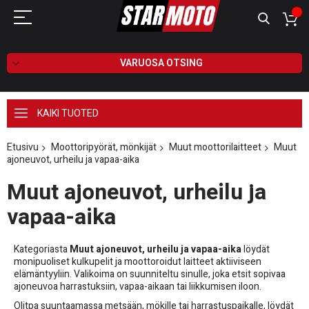
VARUOSA OTSING
KAIKI TUOTED
Etusivu
Moottoripyörät, mönkijät
Muut moottorilaitteet
Muut
ajoneuvot, urheilu ja vapaa-aika
Muut ajoneuvot, urheilu ja
vapaa-aika
Kategoriasta
Muut ajoneuvot, urheilu ja vapaa-aika
löydät
monipuoliset kulkupelit ja moottoroidut laitteet aktiiviseen
elämäntyyliin. Valikoima on suunniteltu sinulle, joka etsit sopivaa
ajoneuvoa harrastuksiin, vapaa-aikaan tai liikkumisen iloon.
Olitpa suuntaamassa metsään, mökille tai harrastuspaikalle, löydät