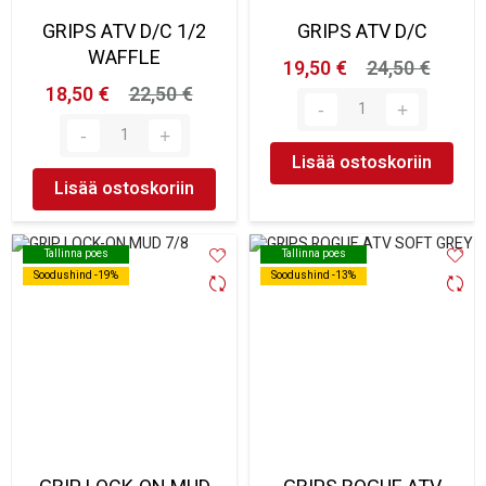
GRIPS ATV D/C 1/2
GRIPS ATV D/C
WAFFLE
19,50 €
24,50 €
18,50 €
22,50 €
Lisää ostoskoriin
Lisää ostoskoriin
Tallinna poes
Tallinna poes
Tallinna poes
Tallinna poes
Soodushind -19%
Soodushind -19%
Soodushind -13%
Soodushind -13%