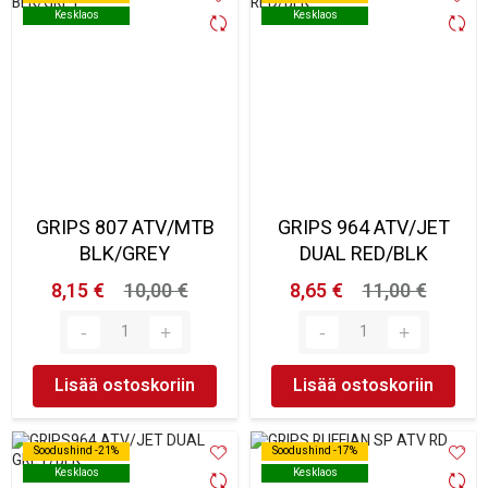
Kesklaos
Kesklaos
Kesklaos
Kesklaos
GRIPS 807 ATV/MTB
GRIPS 964 ATV/JET
BLK/GREY
DUAL RED/BLK
8,15 €
10,00 €
8,65 €
11,00 €
Lisää ostoskoriin
Lisää ostoskoriin
Soodushind -21%
Soodushind -21%
Soodushind -17%
Soodushind -17%
Kesklaos
Kesklaos
Kesklaos
Kesklaos