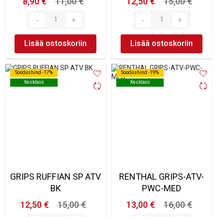
8,90 €
11,00 €
12,50 €
15,00 €
Lisää ostoskoriin
Lisää ostoskoriin
Soodushind -17%
Soodushind -17%
Soodushind -19%
Soodushind -19%
Kesklaos
Kesklaos
Kesklaos
Kesklaos
GRIPS RUFFIAN SP ATV
RENTHAL GRIPS-ATV-
BK
PWC-MED
12,50 €
15,00 €
13,00 €
16,00 €