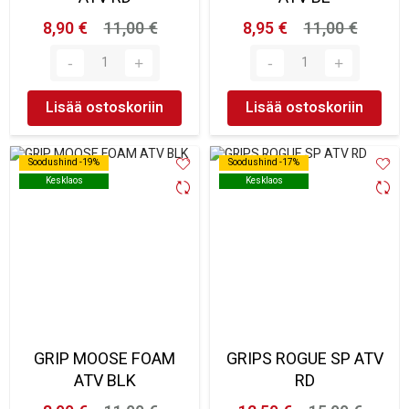
8,90 €
11,00 €
8,95 €
11,00 €
Lisää ostoskoriin
Lisää ostoskoriin
Soodushind -19%
Soodushind -19%
Soodushind -17%
Soodushind -17%
Kesklaos
Kesklaos
Kesklaos
Kesklaos
GRIP MOOSE FOAM
GRIPS ROGUE SP ATV
ATV BLK
RD