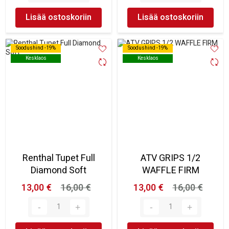
Lisää ostoskoriin
Lisää ostoskoriin
Soodushind -19%
Soodushind -19%
Soodushind -19%
Soodushind -19%
Kesklaos
Kesklaos
Kesklaos
Kesklaos
Renthal Tupet Full
ATV GRIPS 1/2
Diamond Soft
WAFFLE FIRM
13,00 €
16,00 €
13,00 €
16,00 €