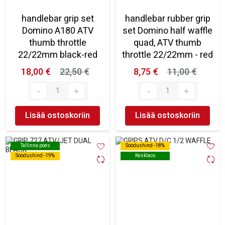
handlebar grip set
handlebar rubber grip
Domino A180 ATV
set Domino half waffle
thumb throttle
quad, ATV thumb
22/22mm black-red
throttle 22/22mm - red
18,00 €
22,50 €
8,75 €
11,00 €
Lisää ostoskoriin
Lisää ostoskoriin
Tallinna poes
Tallinna poes
Soodushind -18%
Soodushind -18%
Soodushind -19%
Soodushind -19%
Kesklaos
Kesklaos