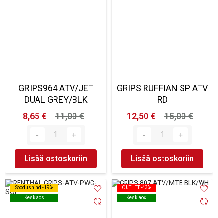
GRIPS964 ATV/JET
GRIPS RUFFIAN SP ATV
DUAL GREY/BLK
RD
8,65 €
11,00 €
12,50 €
15,00 €
Lisää ostoskoriin
Lisää ostoskoriin
Soodushind -19%
Soodushind -19%
OUTLET -43%
OUTLET -43%
Kesklaos
Kesklaos
Kesklaos
Kesklaos