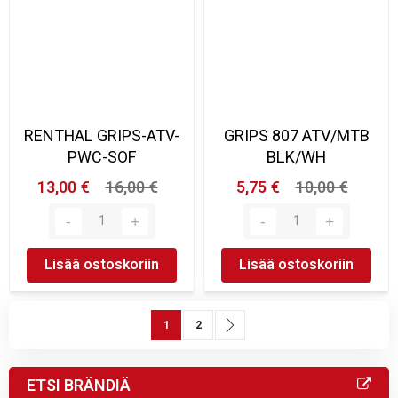
RENTHAL GRIPS-ATV-
GRIPS 807 ATV/MTB
PWC-SOF
BLK/WH
13,00 €
16,00 €
5,75 €
10,00 €
Lisää ostoskoriin
Lisää ostoskoriin
Sivu
You're currently reading page
Sivu
Sivu
Seuraava
1
2
ETSI BRÄNDIÄ