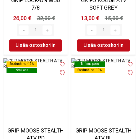
GRIP LOCK-ON MUD
GRIPS ROGUE ATV
7/8
SOFT GREY
26,00 €
32,00 €
13,00 €
15,00 €
Lisää ostoskoriin
Lisää ostoskoriin
Soodushind -19%
Soodushind -19%
Tallinna poes
Tallinna poes
Kesklaos
Kesklaos
Soodushind -19%
Soodushind -19%
GRIP MOOSE STEALTH
GRIP MOOSE STEALTH
ATV RD
ATV BL