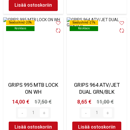
Lisää ostoskoriin
Soodushind -20%
Soodushind -20%
Soodushind -21%
Soodushind -21%
Kesklaos
Kesklaos
Kesklaos
Kesklaos
GRIPS 995 MTB LOCK
GRIPS 964 ATV/JET
ON WH
DUAL GRN/BLK
14,00 €
17,50 €
8,65 €
11,00 €
Lisää ostoskoriin
Lisää ostoskoriin