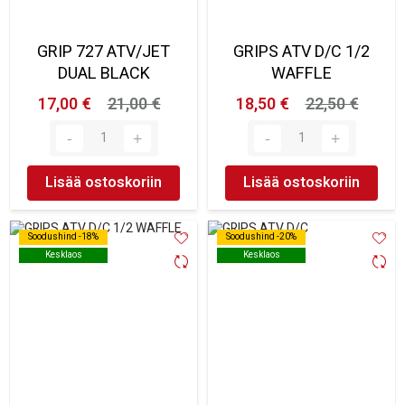
GRIP 727 ATV/JET
GRIPS ATV D/C 1/2
DUAL BLACK
WAFFLE
17,00 €
21,00 €
18,50 €
22,50 €
Lisää ostoskoriin
Lisää ostoskoriin
Soodushind -18%
Soodushind -18%
Soodushind -20%
Soodushind -20%
Kesklaos
Kesklaos
Kesklaos
Kesklaos