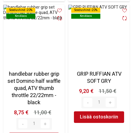
Soodushind -20%
Soodushind -20%
Soodushind -20%
Soodushind -20%
Kesklaos
Kesklaos
Kesklaos
Kesklaos
handlebar rubber grip
GRIP RUFFIAN ATV
set Domino half waffle
SOFT GRY
quad, ATV thumb
9,20 €
11,50 €
throttle 22/22mm -
black
8,75 €
11,00 €
Lisää ostoskoriin