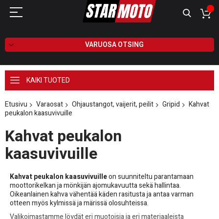
VARUOSA OTSING
KAIKI TUOTED
Etusivu
Varaosat
Ohjaustangot, vaijerit, peilit
Gripid
Kahvat
peukalon kaasuvivuille
Kahvat peukalon
kaasuvivuille
Kahvat peukalon kaasuvivuille
on suunniteltu parantamaan
moottorikelkan ja mönkijän ajomukavuutta sekä hallintaa.
Oikeanlainen kahva vähentää käden rasitusta ja antaa varman
otteen myös kylmissä ja märissä olosuhteissa.
Valikoimastamme löydät eri muotoisia ja eri materiaaleista