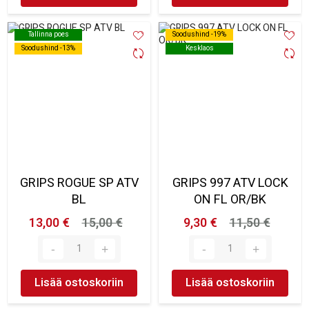
Tallinna poes
Tallinna poes
Soodushind -19%
Soodushind -19%
Soodushind -13%
Soodushind -13%
Kesklaos
Kesklaos
GRIPS ROGUE SP ATV
GRIPS 997 ATV LOCK
BL
ON FL OR/BK
13,00 €
15,00 €
9,30 €
11,50 €
Lisää ostoskoriin
Lisää ostoskoriin