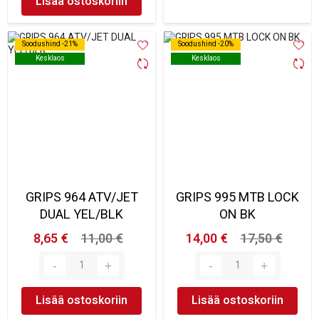
Lisää ostoskoriin
Soodushind -21%
Soodushind -21%
Soodushind -20%
Soodushind -20%
Kesklaos
Kesklaos
Kesklaos
Kesklaos
GRIPS 964 ATV/JET
GRIPS 995 MTB LOCK
DUAL YEL/BLK
ON BK
8,65 €
11,00 €
14,00 €
17,50 €
Lisää ostoskoriin
Lisää ostoskoriin