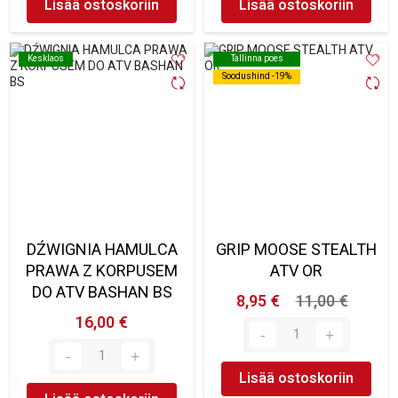
Lisää ostoskoriin
Lisää ostoskoriin
Kesklaos
Kesklaos
Tallinna poes
Tallinna poes
Soodushind -19%
Soodushind -19%
DŹWIGNIA HAMULCA
GRIP MOOSE STEALTH
PRAWA Z KORPUSEM
ATV OR
DO ATV BASHAN BS
8,95 €
11,00 €
16,00 €
Lisää ostoskoriin