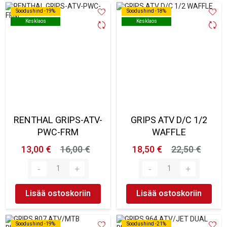
Soodushind -19%
Soodushind -19%
Soodushind -18%
Soodushind -18%
Kesklaos
Kesklaos
Kesklaos
Kesklaos
RENTHAL GRIPS-ATV-
GRIPS ATV D/C 1/2
PWC-FRM
WAFFLE
13,00 €
16,00 €
18,50 €
22,50 €
Lisää ostoskoriin
Lisää ostoskoriin
Soodushind -19%
Soodushind -19%
Soodushind -21%
Soodushind -21%