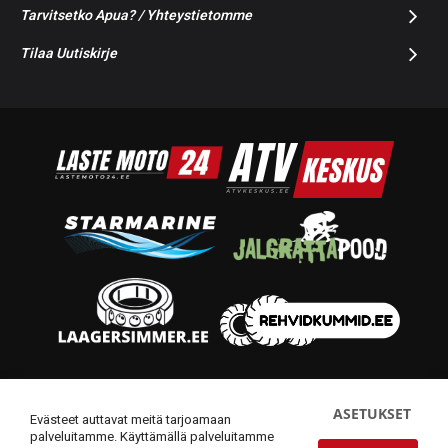
Tarvitsetko Apua? / Yhteystietomme
Tilaa Uutiskirje
© 2014-2026 Starmoto OÜ
ASETUKSET
Evästeet auttavat meitä tarjoamaan
palveluitamme. Käyttämällä palveluitamme