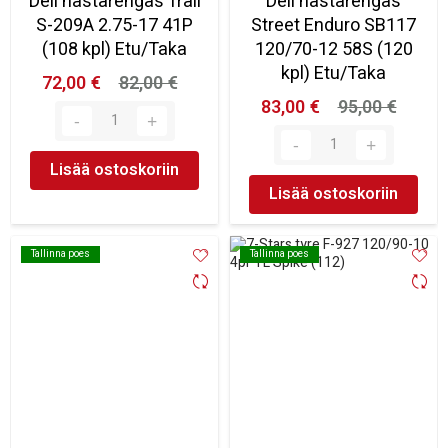
Deli nastarengas Trail
Deli nastarengas
S-209A 2.75-17 41P
Street Enduro SB117
(108 kpl) Etu/Taka
120/70-12 58S (120
kpl) Etu/Taka
72,00 €
82,00 €
83,00 €
95,00 €
Lisää ostoskoriin
Lisää ostoskoriin
Tallinna poes
Tallinna poes
Tallinna poes
Tallinna poes