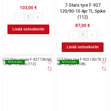
7-Stars tyre F-927
103,00 €
120/90-10 4pr TL Spike
(112)
87,00 €
Lisää ostoskoriin
Lisää ostoskoriin
Tallinna poes
Tallinna poes
Tallinna poes
Tallinna poes