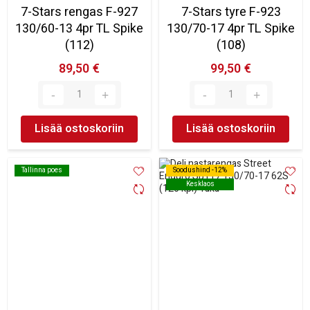
7-Stars rengas F-927
7-Stars tyre F-923
130/60-13 4pr TL Spike
130/70-17 4pr TL Spike
(112)
(108)
89,50 €
99,50 €
Lisää ostoskoriin
Lisää ostoskoriin
Tallinna poes
Tallinna poes
Soodushind -12%
Soodushind -12%
Kesklaos
Kesklaos