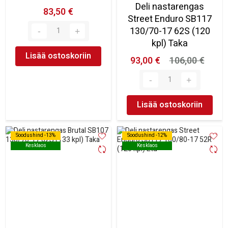
Deli nastarengas
83,50 €
Street Enduro SB117
130/70-17 62S (120
kpl) Taka
Lisää ostoskoriin
93,00 €
106,00 €
Lisää ostoskoriin
Soodushind -13%
Soodushind -13%
Soodushind -12%
Soodushind -12%
Kesklaos
Kesklaos
Kesklaos
Kesklaos