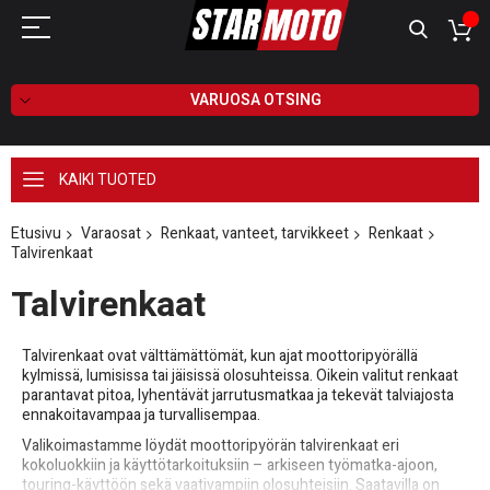
VARUOSA OTSING
KAIKI TUOTED
Etusivu
Varaosat
Renkaat, vanteet, tarvikkeet
Renkaat
Talvirenkaat
Talvirenkaat
Talvirenkaat ovat välttämättömät, kun ajat moottoripyörällä
kylmissä, lumisissa tai jäisissä olosuhteissa. Oikein valitut renkaat
parantavat pitoa, lyhentävät jarrutusmatkaa ja tekevät talviajosta
ennakoitavampaa ja turvallisempaa.
Valikoimastamme löydät moottoripyörän talvirenkaat eri
kokoluokkiin ja käyttötarkoituksiin – arkiseen työmatka-ajoon,
touring-käyttöön sekä vaativampiin olosuhteisiin. Saatavilla on