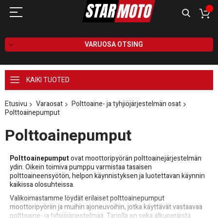
VARUOSA OTSING
KAIKI TUOTED
Etusivu
Varaosat
Polttoaine- ja tyhjiöjärjestelmän osat
Polttoainepumput
Polttoainepumput
Polttoainepumput
ovat moottoripyörän polttoainejärjestelmän
ydin. Oikein toimiva pumppu varmistaa tasaisen
polttoaineensyötön, helpon käynnistyksen ja luotettavan käynnin
kaikissa olosuhteissa.
Valikoimastamme löydät erilaiset polttoainepumput
moottoripyöriin ja muihin ajoneuvoihin, jotka käyttävät vastaavaa
polttoaine- ja tyhjiöjärjestelmää. Tarjolla on sekä alkuperäistä