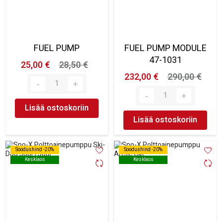
FUEL PUMP
FUEL PUMP MODULE
47-1031
25,00 €
28,50 €
232,00 €
290,00 €
Lisää ostoskoriin
Lisää ostoskoriin
Soodushind -20%
Soodushind -20%
Soodushind -20%
Soodushind -20%
Kesklaos
Kesklaos
Kesklaos
Kesklaos