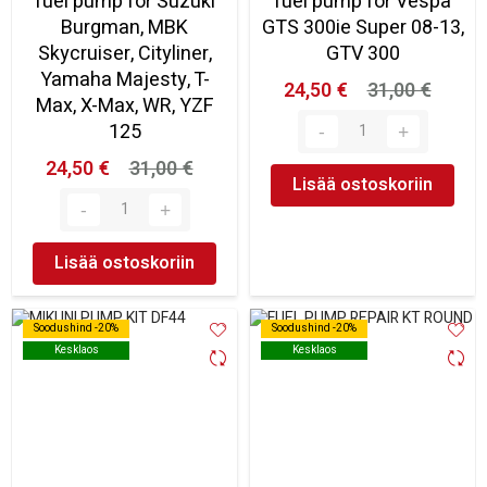
fuel pump for Suzuki
fuel pump for Vespa
Burgman, MBK
GTS 300ie Super 08-13,
Skycruiser, Cityliner,
GTV 300
Yamaha Majesty, T-
24,50 €
31,00 €
Max, X-Max, WR, YZF
125
24,50 €
31,00 €
Lisää ostoskoriin
Lisää ostoskoriin
Soodushind -20%
Soodushind -20%
Soodushind -20%
Soodushind -20%
Kesklaos
Kesklaos
Kesklaos
Kesklaos