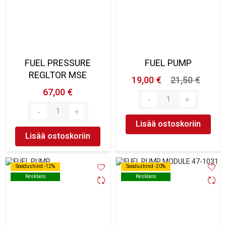
FUEL PRESSURE
FUEL PUMP
REGLTOR MSE
19,00 €
21,50 €
67,00 €
Lisää ostoskoriin
Lisää ostoskoriin
Soodushind -12%
Soodushind -12%
Soodushind -20%
Soodushind -20%
Kesklaos
Kesklaos
Kesklaos
Kesklaos