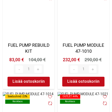
FUEL PUMP REBUILD
FUEL PUMP MODULE
KIT
47-1010
83,00 €
104,00 €
232,00 €
290,00 €
Lisää ostoskoriin
Lisää ostoskoriin
Soodushind -20%
Soodushind -20%
OUTLET -44%
OUTLET -44%
Kesklaos
Kesklaos
Kesklaos
Kesklaos