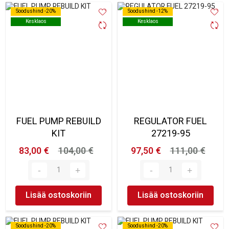
Soodushind -20%
Soodushind -20%
Soodushind -12%
Soodushind -12%
Kesklaos
Kesklaos
Kesklaos
Kesklaos
FUEL PUMP REBUILD
REGULATOR FUEL
KIT
27219-95
83,00 €
104,00 €
97,50 €
111,00 €
Lisää ostoskoriin
Lisää ostoskoriin
Soodushind -20%
Soodushind -20%
Soodushind -20%
Soodushind -20%