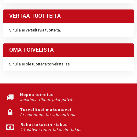
VERTAA TUOTTEITA
Sinulla ei vertailtavia tuotteita.
OMA TOIVELISTA
Sinulla ei ole tuotteita toivelistallasi.
Nopea toimitus
Jokainen tilaus, joka päivä!
Turvalliset maksutavat
Arvostamme turvallisuuttasi
Rahat takaisin -takuu
14 päivän rahat takaisin -takuu