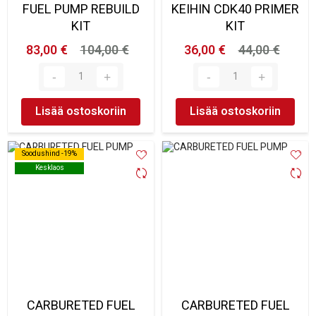
FUEL PUMP REBUILD
KEIHIN CDK40 PRIMER
KIT
KIT
83,00 €
104,00 €
36,00 €
44,00 €
Lisää ostoskoriin
Lisää ostoskoriin
Soodushind -19%
Soodushind -19%
Kesklaos
Kesklaos
CARBURETED FUEL
CARBURETED FUEL