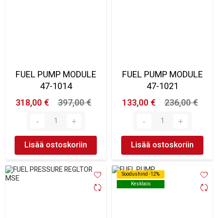
FUEL PUMP MODULE
FUEL PUMP MODULE
47-1014
47-1021
318,00 €
397,00 €
133,00 €
236,00 €
Lisää ostoskoriin
Lisää ostoskoriin
Soodushind -12%
Soodushind -12%
Kesklaos
Kesklaos