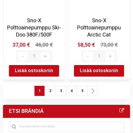
Sno-X
Sno-X
Polttoainepumppu Ski-
Polttoainepumppu
Doo 380F/500F
Arctic Cat
37,00 €
46,00 €
58,50 €
73,00 €
Lisää ostoskoriin
Lisää ostoskoriin
Sivu
You're currently reading page
Sivu
Sivu
Sivu
Sivu
Sivu
Seuraava
1
2
3
4
5
ETSI BRÄNDIÄ