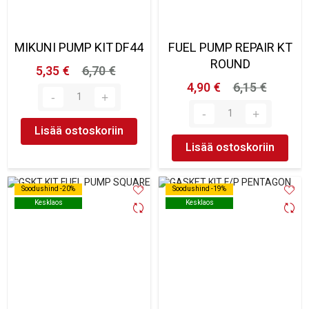
MIKUNI PUMP KIT DF44
FUEL PUMP REPAIR KT
ROUND
5,35 €
6,70 €
4,90 €
6,15 €
Lisää ostoskoriin
Lisää ostoskoriin
Soodushind -20%
Soodushind -20%
Soodushind -19%
Soodushind -19%
Kesklaos
Kesklaos
Kesklaos
Kesklaos