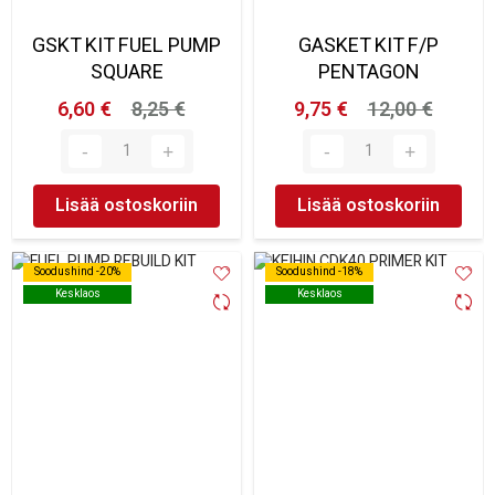
GSKT KIT FUEL PUMP
GASKET KIT F/P
SQUARE
PENTAGON
6,60 €
8,25 €
9,75 €
12,00 €
Lisää ostoskoriin
Lisää ostoskoriin
Soodushind -20%
Soodushind -20%
Soodushind -18%
Soodushind -18%
Kesklaos
Kesklaos
Kesklaos
Kesklaos