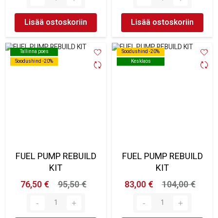
Lisää ostoskoriin
Lisää ostoskoriin
Tallinna poes
Tallinna poes
Soodushind -20%
Soodushind -20%
Soodushind -20%
Soodushind -20%
Kesklaos
Kesklaos
FUEL PUMP REBUILD
FUEL PUMP REBUILD
KIT
KIT
76,50 €
95,50 €
83,00 €
104,00 €