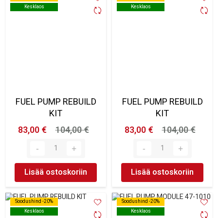
Kesklaos
Kesklaos
Kesklaos
Kesklaos
FUEL PUMP REBUILD
FUEL PUMP REBUILD
KIT
KIT
83,00 €
104,00 €
83,00 €
104,00 €
Lisää ostoskoriin
Lisää ostoskoriin
Soodushind -20%
Soodushind -20%
Soodushind -20%
Soodushind -20%
Kesklaos
Kesklaos
Kesklaos
Kesklaos