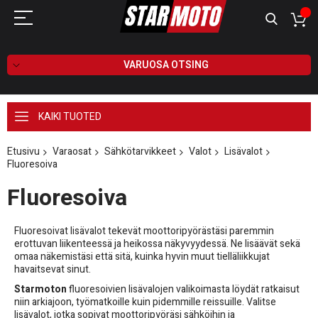
VARUOSA OTSING
KAIKI TUOTED
Etusivu
Varaosat
Sähkötarvikkeet
Valot
Lisävalot
Fluoresoiva
Fluoresoiva
Fluoresoivat lisävalot tekevät moottoripyörästäsi paremmin
erottuvan liikenteessä ja heikossa näkyvyydessä. Ne lisäävät sekä
omaa näkemistäsi että sitä, kuinka hyvin muut tielläliikkujat
havaitsevat sinut.
Starmoton
fluoresoivien lisävalojen valikoimasta löydät ratkaisut
niin arkiajoon, työmatkoille kuin pidemmille reissuille. Valitse
lisävalot, jotka sopivat moottoripyöräsi sähköihin ja