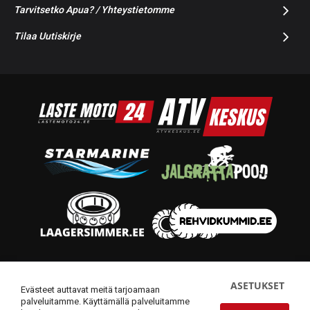
Tarvitsetko Apua? / Yhteystietomme
Tilaa Uutiskirje
© 2014-2026 Starmoto OÜ
ASETUKSET
Evästeet auttavat meitä tarjoamaan
palveluitamme. Käyttämällä palveluitamme