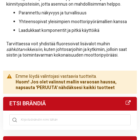
kiinnityspisteisiin, jotta asennus on mahdollisimman helppo.
Parannettu näkyvyys ja turvallisuus
Yhteensopivat yleisimpien moottoripyörämallien kanssa
Laadukkaat komponentit ja pitkä käyttöikä
Tarvittaessa voit yhdistää fluoresoivat lisävalot muihin
sähkötarvikkeisiin
, kuten johtosarjoihin ja kytkimiin, jolloin saat
siistin ja toimintavarman kokonaisuuden moottoripyörääsi.
Emme löydä valintojasi vastaavia tuotteita.
Huom! Jos olet valinnut mallin varaosan haussa,
napsauta 'PERUUTA' nähdäksesi kaikki tuotteet
ETSI BRÄNDIÄ