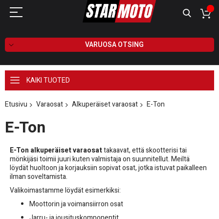
VARUOSA OTSING
KAIKI TUOTED
Etusivu
Varaosat
Alkuperäiset varaosat
E-Ton
E-Ton
E-Ton alkuperäiset varaosat
takaavat, että skootterisi tai
mönkijäsi toimii juuri kuten valmistaja on suunnitellut. Meiltä
löydät huoltoon ja korjauksiin sopivat osat, jotka istuvat paikalleen
ilman soveltamista.
Valikoimastamme löydät esimerkiksi:
Moottorin ja voimansiirron osat
Jarru- ja jousituskomponentit