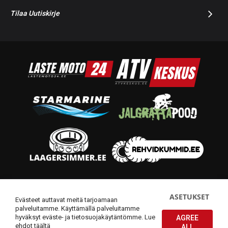
Tilaa Uutiskirje
© 2014-2026 Starmoto OÜ
ASETUKSET
Evästeet auttavat meitä tarjoamaan
palveluitamme. Käyttämällä palveluitamme
hyväksyt eväste- ja tietosuojakäytäntömme.
Lue
AGREE
ehdot täältä
ALL