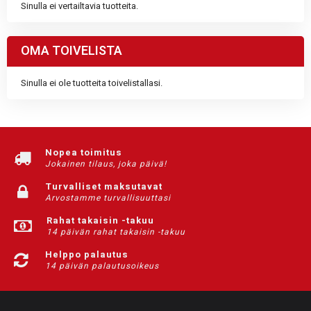
Sinulla ei vertailtavia tuotteita.
OMA TOIVELISTA
Sinulla ei ole tuotteita toivelistallasi.
Nopea toimitus
Jokainen tilaus, joka päivä!
Turvalliset maksutavat
Arvostamme turvallisuuttasi
Rahat takaisin -takuu
14 päivän rahat takaisin -takuu
Helppo palautus
14 päivän palautusoikeus