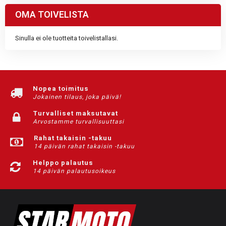
OMA TOIVELISTA
Sinulla ei ole tuotteita toivelistallasi.
Nopea toimitus
Jokainen tilaus, joka päivä!
Turvalliset maksutavat
Arvostamme turvallisuuttasi
Rahat takaisin -takuu
14 päivän rahat takaisin -takuu
Helppo palautus
14 päivän palautusoikeus