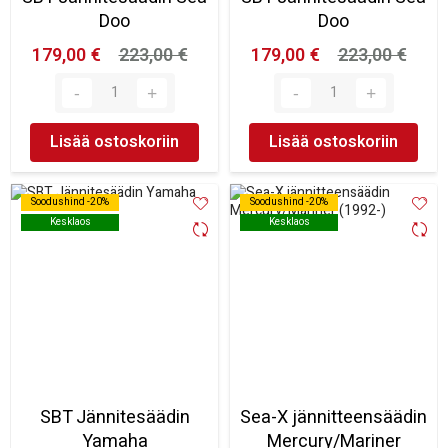
Doo
Doo
179,00 €
223,00 €
179,00 €
223,00 €
Lisää ostoskoriin
Lisää ostoskoriin
Soodushind -20%
Soodushind -20%
Soodushind -20%
Soodushind -20%
Kesklaos
Kesklaos
Kesklaos
Kesklaos
SBT Jännitesäädin
Sea-X jännitteensäädin
Yamaha
Mercury/Mariner