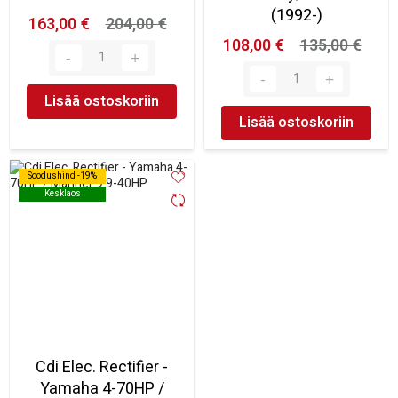
(1992-)
163,00 €
204,00 €
108,00 €
135,00 €
Lisää ostoskoriin
Lisää ostoskoriin
Soodushind -19%
Soodushind -19%
Kesklaos
Kesklaos
Cdi Elec. Rectifier -
Yamaha 4-70HP /