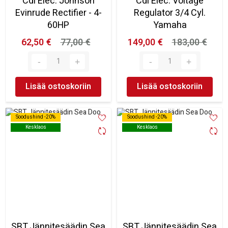
Cdi Elec. Johnson
Cdi Elec. Voltage
Evinrude Rectifier - 4-
Regulator 3/4 Cyl.
60HP
Yamaha
62,50 €
77,00 €
149,00 €
183,00 €
Lisää ostoskoriin
Lisää ostoskoriin
Soodushind -20%
Soodushind -20%
Soodushind -20%
Soodushind -20%
Kesklaos
Kesklaos
Kesklaos
Kesklaos
SBT Jännitesäädin Sea
SBT Jännitesäädin Sea