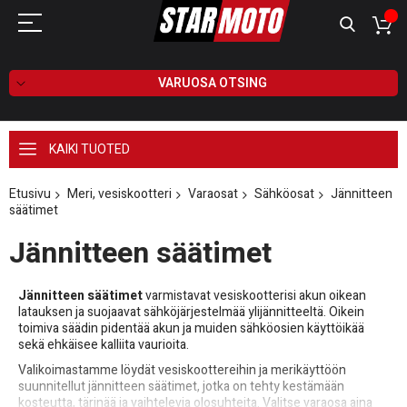
VARUOSA OTSING
KAIKI TUOTED
Etusivu
Meri, vesiskootteri
Varaosat
Sähköosat
Jännitteen
säätimet
Jännitteen säätimet
Jännitteen säätimet
varmistavat vesiskootterisi akun oikean
latauksen ja suojaavat sähköjärjestelmää ylijännitteeltä. Oikein
toimiva säädin pidentää akun ja muiden sähköosien käyttöikää
sekä ehkäisee kalliita vaurioita.
Valikoimastamme löydät vesiskoottereihin ja merikäyttöön
suunnitellut jännitteen säätimet, jotka on tehty kestämään
kosteutta, tärinää ja vaihtelevia olosuhteita. Valitse varaosa aina