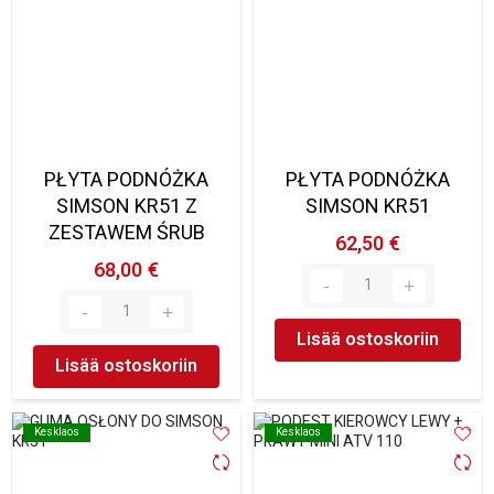
PŁYTA PODNÓŻKA
PŁYTA PODNÓŻKA
SIMSON KR51 Z
SIMSON KR51
ZESTAWEM ŚRUB
62,50 €
68,00 €
Lisää ostoskoriin
Lisää ostoskoriin
Kesklaos
Kesklaos
Kesklaos
Kesklaos