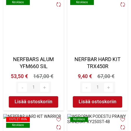
Kesklaos
Kesklaos
Kesklaos
Kesklaos
NERFBARS ALUM
NERFBAR HARD KIT
YFM660 SIL
TRX450R
53,50 €
167,00 €
9,40 €
67,00 €
Lisää ostoskoriin
Lisää ostoskoriin
OUTLET -86%
OUTLET -86%
Kesklaos
Kesklaos
Kesklaos
Kesklaos