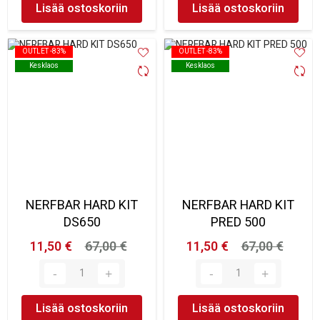
Lisää ostoskoriin
Lisää ostoskoriin
OUTLET -83%
OUTLET -83%
OUTLET -83%
OUTLET -83%
Kesklaos
Kesklaos
Kesklaos
Kesklaos
NERFBAR HARD KIT
NERFBAR HARD KIT
DS650
PRED 500
11,50 €
67,00 €
11,50 €
67,00 €
Lisää ostoskoriin
Lisää ostoskoriin