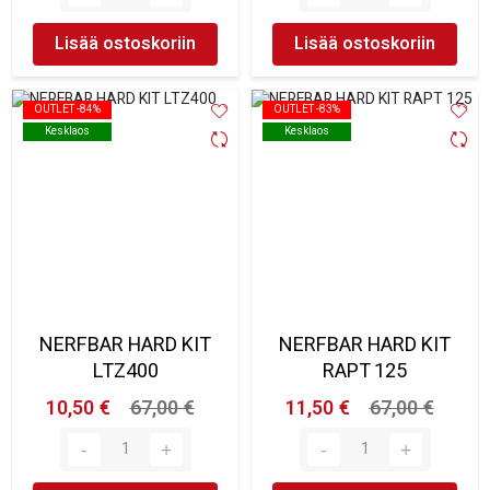
Lisää ostoskoriin
Lisää ostoskoriin
OUTLET -84%
OUTLET -84%
OUTLET -83%
OUTLET -83%
Kesklaos
Kesklaos
Kesklaos
Kesklaos
NERFBAR HARD KIT
NERFBAR HARD KIT
LTZ400
RAPT 125
10,50 €
67,00 €
11,50 €
67,00 €