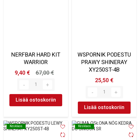
NERFBAR HARD KIT
WSPORNIK PODESTU
WARRIOR
PRAWY SHINERAY
XY250ST-4B
9,40 €
67,00 €
25,50 €
Lisää ostoskoriin
Lisää ostoskoriin
Kesklaos
Kesklaos
Kesklaos
Kesklaos