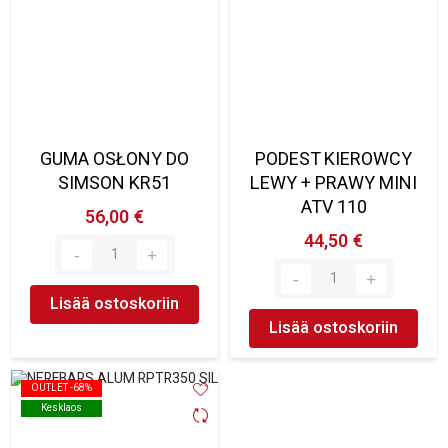
GUMA OSŁONY DO
PODEST KIEROWCY
SIMSON KR51
LEWY + PRAWY MINI
ATV 110
56,00 €
44,50 €
Lisää ostoskoriin
Lisää ostoskoriin
OUTLET -68%
OUTLET -68%
Kesklaos
Kesklaos