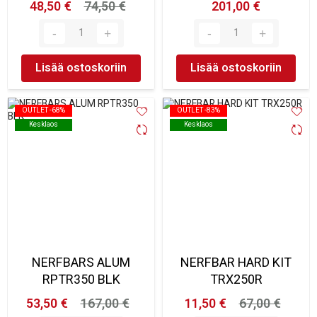
48,50 €
74,50 €
201,00 €
Lisää ostoskoriin
Lisää ostoskoriin
OUTLET -68%
OUTLET -68%
OUTLET -83%
OUTLET -83%
Kesklaos
Kesklaos
Kesklaos
Kesklaos
NERFBARS ALUM
NERFBAR HARD KIT
RPTR350 BLK
TRX250R
53,50 €
167,00 €
11,50 €
67,00 €