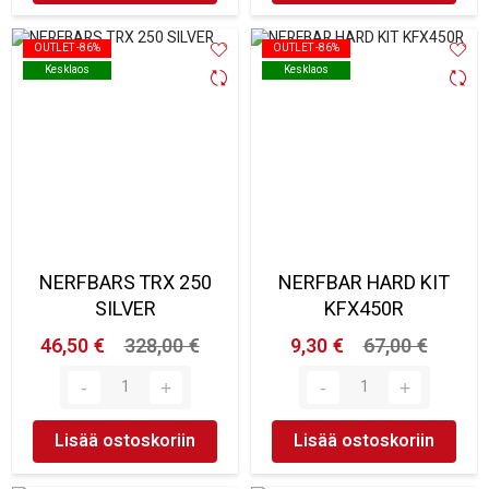
OUTLET -86%
OUTLET -86%
OUTLET -86%
OUTLET -86%
Kesklaos
Kesklaos
Kesklaos
Kesklaos
NERFBARS TRX 250
NERFBAR HARD KIT
SILVER
KFX450R
46,50 €
328,00 €
9,30 €
67,00 €
Lisää ostoskoriin
Lisää ostoskoriin