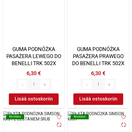
GUMA PODNÓŻKA
GUMA PODNÓŻKA
PASAŻERA LEWEGO DO
PASAŻERA PRAWEGO
BENELLI TRK 502X
DO BENELLI TRK 502X
6,30 €
6,30 €
Lisää ostoskoriin
Lisää ostoskoriin
Kesklaos
Kesklaos
Kesklaos
Kesklaos