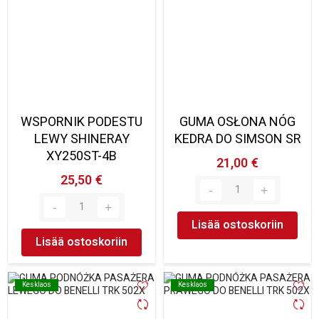
WSPORNIK PODESTU
GUMA OSŁONA NÓG
LEWY SHINERAY
KEDRA DO SIMSON SR
XY250ST-4B
21,00 €
25,50 €
Lisää ostoskoriin
Lisää ostoskoriin
Kesklaos
Kesklaos
Kesklaos
Kesklaos