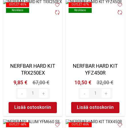
OUTLET -85%
OUTLET -85%
OUTLET -67%
OUTLET -67%
Kesklaos
Kesklaos
Kesklaos
Kesklaos
NERFBAR HARD KIT
NERFBAR HARD KIT
TRX250EX
YFZ450R
9,85 €
67,00 €
10,50 €
32,00 €
Lisää ostoskoriin
Lisää ostoskoriin
OUTLET -68%
OUTLET -68%
OUTLET -86%
OUTLET -86%