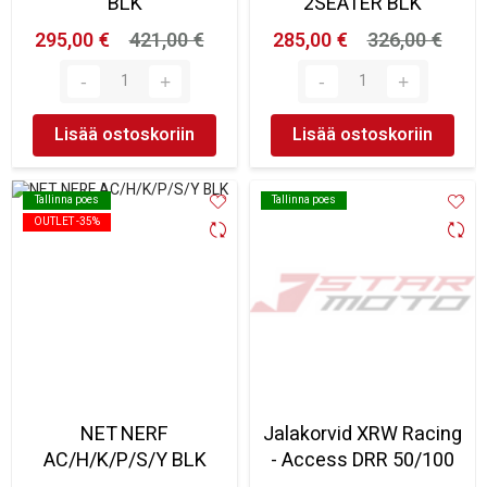
BLK
2SEATER BLK
295,00 €
421,00 €
285,00 €
326,00 €
Lisää ostoskoriin
Lisää ostoskoriin
Tallinna poes
Tallinna poes
Tallinna poes
Tallinna poes
OUTLET -35%
OUTLET -35%
NET NERF
Jalakorvid XRW Racing
AC/H/K/P/S/Y BLK
- Access DRR 50/100