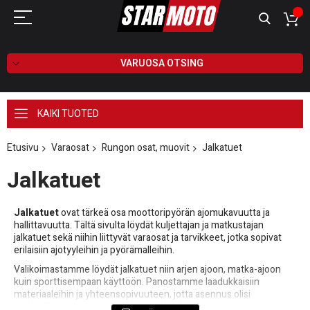
VARUOSA OTSING
KAIKI TUOTED
Etusivu
Varaosat
Rungon osat, muovit
Jalkatuet
Jalkatuet
Jalkatuet
ovat tärkeä osa moottoripyörän ajomukavuutta ja
hallittavuutta. Tältä sivulta löydät kuljettajan ja matkustajan
jalkatuet sekä niihin liittyvät varaosat ja tarvikkeet, jotka sopivat
erilaisiin ajotyyleihin ja pyörämalleihin.
Valikoimastamme löydät jalkatuet niin arjen ajoon, matka-ajoon
kuin sporttisempaan käyttöön. Panostamme laadukkaisiin
materiaaleihin ja yhteensopivuuteen, jotta asennus olisi
mahdollisimman helppoa ja lopputulos kestävä.