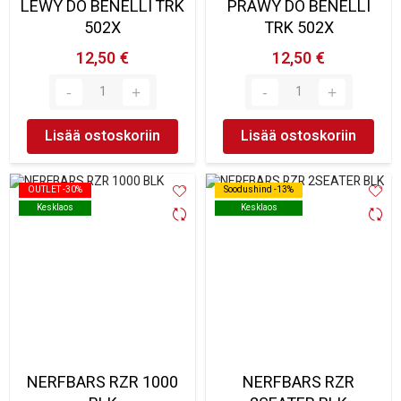
LEWY DO BENELLI TRK
PRAWY DO BENELLI
502X
TRK 502X
12,50 €
12,50 €
Lisää ostoskoriin
Lisää ostoskoriin
OUTLET -30%
OUTLET -30%
Soodushind -13%
Soodushind -13%
Kesklaos
Kesklaos
Kesklaos
Kesklaos
NERFBARS RZR 1000
NERFBARS RZR