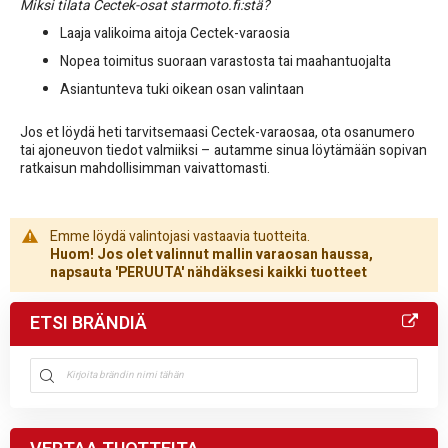
Miksi tilata Cectek-osat starmoto.fi:stä?
Laaja valikoima aitoja Cectek-varaosia
Nopea toimitus suoraan varastosta tai maahantuojalta
Asiantunteva tuki oikean osan valintaan
Jos et löydä heti tarvitsemaasi Cectek-varaosaa, ota osanumero
tai ajoneuvon tiedot valmiiksi – autamme sinua löytämään sopivan
ratkaisun mahdollisimman vaivattomasti.
Emme löydä valintojasi vastaavia tuotteita.
Huom! Jos olet valinnut mallin varaosan haussa,
napsauta 'PERUUTA' nähdäksesi kaikki tuotteet
ETSI BRÄNDIÄ