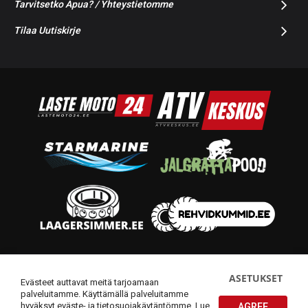
Tarvitsetko Apua? / Yhteystietomme
Tilaa Uutiskirje
© 2014-2026 Starmoto OÜ
ASETUKSET
Evästeet auttavat meitä tarjoamaan
palveluitamme. Käyttämällä palveluitamme
hyväksyt eväste- ja tietosuojakäytäntömme.
Lue
AGREE