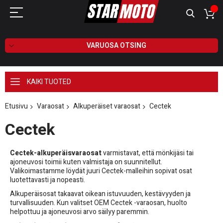
VARUOSA OTSING
KAIKI TUOTED
Etusivu
Varaosat
Alkuperäiset varaosat
Cectek
Cectek
Cectek-alkuperäisvaraosat
varmistavat, että mönkijäsi tai
ajoneuvosi toimii kuten valmistaja on suunnitellut.
Valikoimastamme löydät juuri Cectek-malleihin sopivat osat
luotettavasti ja nopeasti.
Alkuperäisosat takaavat oikean istuvuuden, kestävyyden ja
turvallisuuden. Kun valitset OEM Cectek -varaosan, huolto
helpottuu ja ajoneuvosi arvo säilyy paremmin.