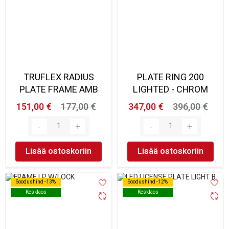
TRUFLEX RADIUS
PLATE RING 200
PLATE FRAME AMB
LIGHTED - CHROM
151,00 €
177,00 €
347,00 €
396,00 €
Lisää ostoskoriin
Lisää ostoskoriin
Soodushind -13%
Soodushind -13%
Soodushind -12%
Soodushind -12%
Kesklaos
Kesklaos
Kesklaos
Kesklaos