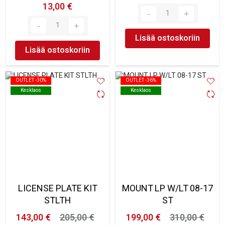
13,00 €
Lisää ostoskoriin
Lisää ostoskoriin
OUTLET -30%
OUTLET -30%
OUTLET -36%
OUTLET -36%
Kesklaos
Kesklaos
Kesklaos
Kesklaos
LICENSE PLATE KIT
MOUNT LP W/LT 08-17
STLTH
ST
143,00 €
205,00 €
199,00 €
310,00 €