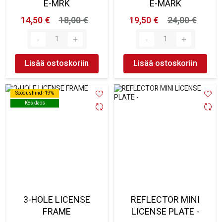
E-MRK
E-MARK
14,50 €
18,00 €
19,50 €
24,00 €
Lisää ostoskoriin
Lisää ostoskoriin
Soodushind -19%
Soodushind -19%
Kesklaos
Kesklaos
3-HOLE LICENSE
REFLECTOR MINI
FRAME
LICENSE PLATE -