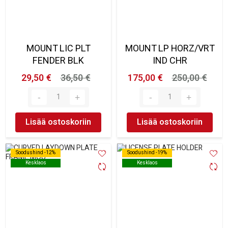
MOUNT LIC PLT
MOUNT LP HORZ/VRT
FENDER BLK
IND CHR
29,50 €
36,50 €
175,00 €
250,00 €
Lisää ostoskoriin
Lisää ostoskoriin
Soodushind -12%
Soodushind -12%
Soodushind -19%
Soodushind -19%
Kesklaos
Kesklaos
Kesklaos
Kesklaos