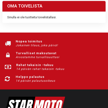
OMA TOIVELISTA
Sinulla ei ole tuotteita toivelistallasi.
Nopea toimitus
Jokainen tilaus, joka päivä!
Turvalliset maksutavat
Arvostamme turvallisuuttasi
Rahat takaisin -takuu
14 päivän rahat takaisin -takuu
Helppo palautus
14 päivän palautusoikeus