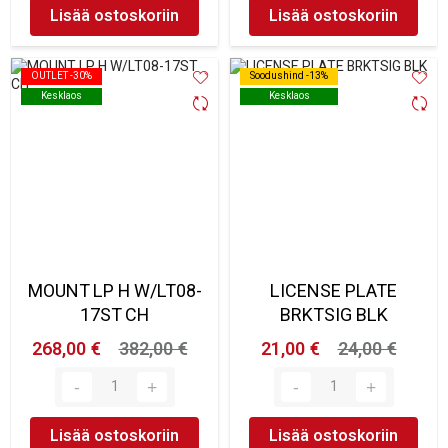
Lisää ostoskoriin
Lisää ostoskoriin
OUTLET -30%
OUTLET -30%
Soodushind -13%
Soodushind -13%
Kesklaos
Kesklaos
Kesklaos
Kesklaos
MOUNT LP H W/LT08-
LICENSE PLATE
17ST CH
BRKTSIG BLK
268,00 €
382,00 €
21,00 €
24,00 €
Lisää ostoskoriin
Lisää ostoskoriin