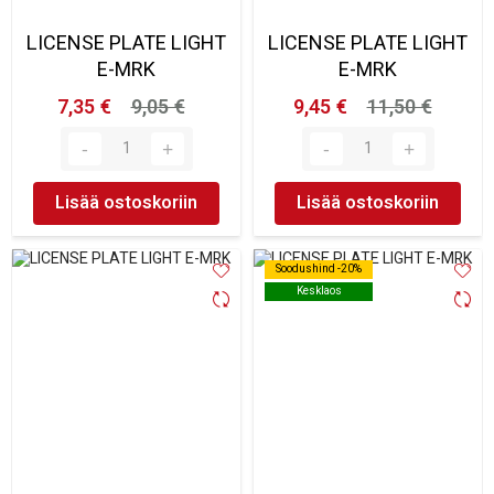
LICENSE PLATE LIGHT
LICENSE PLATE LIGHT
E-MRK
E-MRK
7,35 €
9,05 €
9,45 €
11,50 €
Lisää ostoskoriin
Lisää ostoskoriin
Soodushind -20%
Soodushind -20%
Kesklaos
Kesklaos