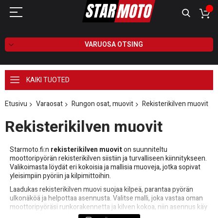
VARUOSA OTSING
KAIKI TUOTED
Etusivu
Varaosat
Rungon osat, muovit
Rekisterikilven muovit
Rekisterikilven muovit
Starmoto.fi:n
rekisterikilven muovit
on suunniteltu
moottoripyörän rekisterikilven siistiin ja turvalliseen kiinnitykseen.
Valikoimasta löydät eri kokoisia ja mallisia muoveja, jotka sopivat
yleisimpiin pyöriin ja kilpimittoihin.
Laadukas rekisterikilven muovi suojaa kilpeä, parantaa pyörän
ulkonäköä ja helpottaa asennusta. Valitse malli, joka vastaa oman
moottoripyöräsi runkorakennetta ja kilven kokoa, niin asennus käy
nopeasti ja lopputulos on siisti.