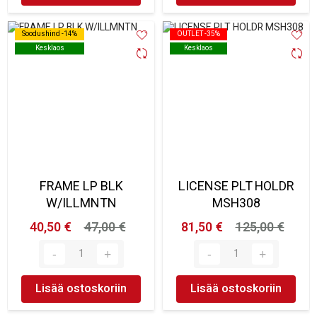
Soodushind -14%
Soodushind -14%
OUTLET -35%
OUTLET -35%
Kesklaos
Kesklaos
Kesklaos
Kesklaos
FRAME LP BLK
LICENSE PLT HOLDR
W/ILLMNTN
MSH308
40,50 €
47,00 €
81,50 €
125,00 €
Lisää ostoskoriin
Lisää ostoskoriin