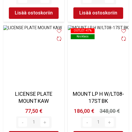
Lisää ostoskoriin
Lisää ostoskoriin
OUTLET -47%
OUTLET -47%
Kesklaos
Kesklaos
LICENSE PLATE
MOUNT LP H W/LT08-
MOUNT KAW
17ST BK
77,50 €
186,00 €
348,00 €