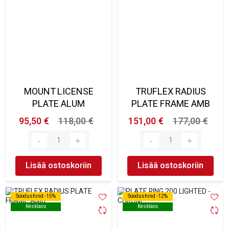
MOUNT LICENSE
TRUFLEX RADIUS
PLATE ALUM
PLATE FRAME AMB
95,50 €
118,00 €
151,00 €
177,00 €
Lisää ostoskoriin
Lisää ostoskoriin
Soodushind -15%
Soodushind -15%
Soodushind -12%
Soodushind -12%
Kesklaos
Kesklaos
Kesklaos
Kesklaos