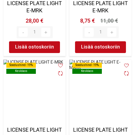
LICENSE PLATE LIGHT
LICENSE PLATE LIGHT
E-MRK
E-MRK
28,00 €
8,75 €
11,00 €
Lisää ostoskoriin
Lisää ostoskoriin
Soodushind -19%
Soodushind -19%
Soodushind -19%
Soodushind -19%
Kesklaos
Kesklaos
Kesklaos
Kesklaos
LICENSE PLATE LIGHT
LICENSE PLATE LIGHT