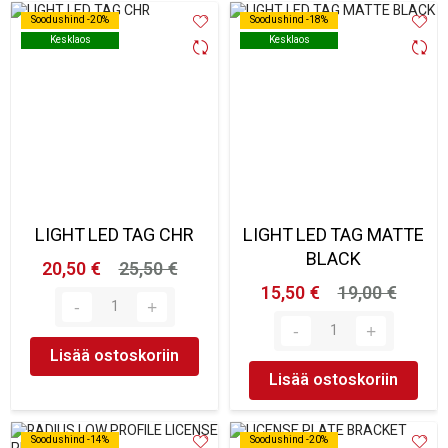
Soodushind -20%
Soodushind -20%
Soodushind -18%
Soodushind -18%
Kesklaos
Kesklaos
Kesklaos
Kesklaos
LIGHT LED TAG CHR
LIGHT LED TAG MATTE
BLACK
20,50 €
25,50 €
15,50 €
19,00 €
Lisää ostoskoriin
Lisää ostoskoriin
Soodushind -14%
Soodushind -14%
Soodushind -20%
Soodushind -20%