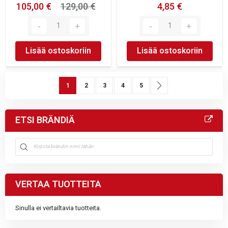
105,00 €
129,00 €
4,85 €
Lisää ostoskoriin
Lisää ostoskoriin
Sivu
You're currently reading page
Sivu
Sivu
Sivu
Sivu
Sivu
Seuraava
1
2
3
4
5
ETSI BRÄNDIÄ
VERTAA TUOTTEITA
Sinulla ei vertailtavia tuotteita.