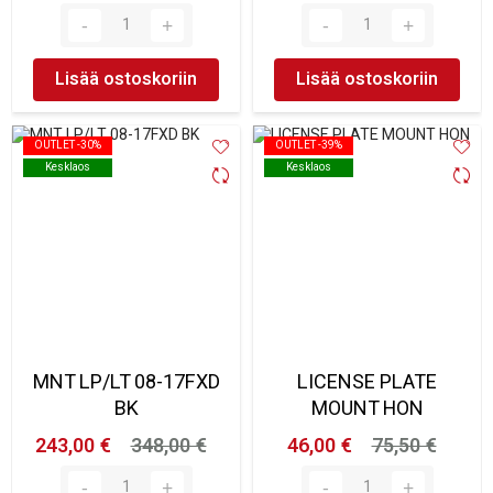
Lisää ostoskoriin
Lisää ostoskoriin
OUTLET -30%
OUTLET -30%
OUTLET -39%
OUTLET -39%
Kesklaos
Kesklaos
Kesklaos
Kesklaos
MNT LP/LT 08-17FXD
LICENSE PLATE
BK
MOUNT HON
243,00 €
348,00 €
46,00 €
75,50 €