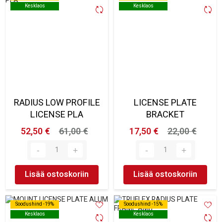
Kesklaos
Kesklaos
Kesklaos
Kesklaos
RADIUS LOW PROFILE
LICENSE PLATE
LICENSE PLA
BRACKET
52,50 €
61,00 €
17,50 €
22,00 €
Lisää ostoskoriin
Lisää ostoskoriin
Soodushind -19%
Soodushind -19%
Soodushind -15%
Soodushind -15%
Kesklaos
Kesklaos
Kesklaos
Kesklaos