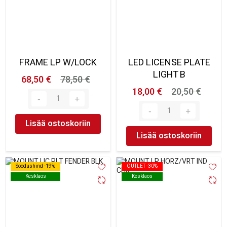
FRAME LP W/LOCK
LED LICENSE PLATE
LIGHT B
68,50 €
78,50 €
18,00 €
20,50 €
Lisää ostoskoriin
Lisää ostoskoriin
Soodushind -19%
Soodushind -19%
OUTLET -30%
OUTLET -30%
Kesklaos
Kesklaos
Kesklaos
Kesklaos