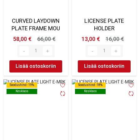
CURVED LAYDOWN
LICENSE PLATE
PLATE FRAME MOU
HOLDER
58,00 €
66,00 €
13,00 €
16,00 €
Lisää ostoskoriin
Lisää ostoskoriin
Soodushind -19%
Soodushind -19%
Soodushind -18%
Soodushind -18%
Kesklaos
Kesklaos
Kesklaos
Kesklaos