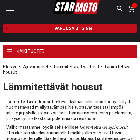
VARUOSA OTSING
KAIKI TUOTED
Etusivu
Ajovarusteet
Lämmitettävät vaatteet
Lämmitettävät
housut
Lämmitettävät housut
Lämmitettävät housut
tekevät kylmän kelin moottoripyöräilystä
huomattavasti miellyttävämpää. Ne tuottavat tasaista lämpöä
jaloille ja polville, jolloin voit keskittyä ajamiseen ilman palelemista,
oli kyse työmatkasta tai pidemmästä reissusta.
Valikoimastamme löydät sekä erilliset
lämmitettävät ajohousut
että aluskerrokseksi suunnitellut mallit, jotka mahtuvat hyvin
ajovarusteiden alle. Säädettävät lämpötilatasot ja yhteensopivuus