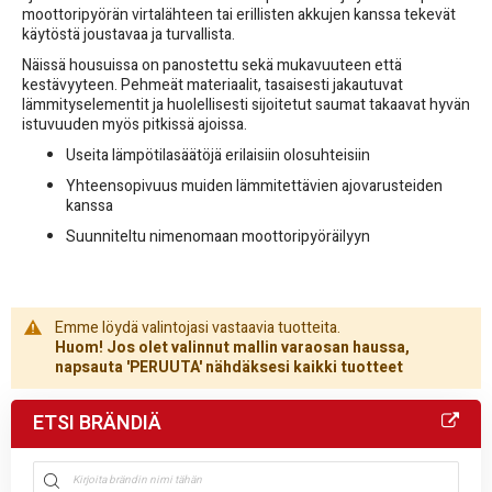
moottoripyörän virtalähteen tai erillisten akkujen kanssa tekevät
käytöstä joustavaa ja turvallista.
Näissä housuissa on panostettu sekä mukavuuteen että
kestävyyteen. Pehmeät materiaalit, tasaisesti jakautuvat
lämmityselementit ja huolellisesti sijoitetut saumat takaavat hyvän
istuvuuden myös pitkissä ajoissa.
Useita lämpötilasäätöjä erilaisiin olosuhteisiin
Yhteensopivuus muiden lämmitettävien ajovarusteiden
kanssa
Suunniteltu nimenomaan moottoripyöräilyyn
Emme löydä valintojasi vastaavia tuotteita.
Huom! Jos olet valinnut mallin varaosan haussa,
napsauta 'PERUUTA' nähdäksesi kaikki tuotteet
ETSI BRÄNDIÄ