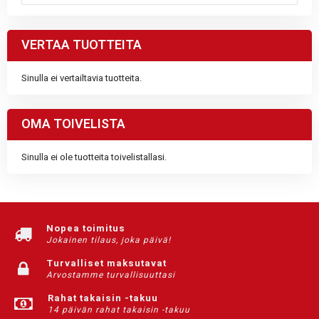
VERTAA TUOTTEITA
Sinulla ei vertailtavia tuotteita.
OMA TOIVELISTA
Sinulla ei ole tuotteita toivelistallasi.
Nopea toimitus
Jokainen tilaus, joka päivä!
Turvalliset maksutavat
Arvostamme turvallisuuttasi
Rahat takaisin -takuu
14 päivän rahat takaisin -takuu