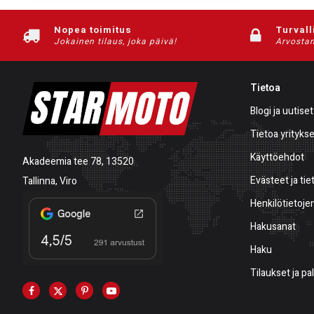
Nopea toimitus
Turvall
Jokainen tilaus, joka päivä!
Arvostam
Tietoa
Blogi ja uutiset
Tietoa yrityks
Käyttöehdot
Akadeemia tee 78, 13520
Evästeet ja tie
Tallinna, Viro
Henkilötietojen
Hakusanat
Haku
Tilaukset ja p