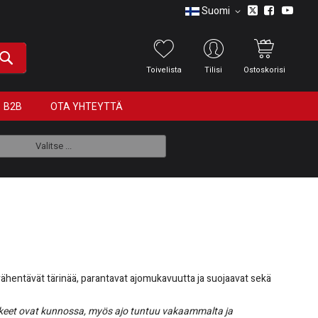
Suomi
Toivelista
Tilisi
Ostoskorisi
B2B
OTA YHTEYTTÄ
Valitse ...
t vähentävät tärinää, parantavat ajomukavuutta ja suojaavat sekä
keet ovat kunnossa, myös ajo tuntuu vakaammalta ja