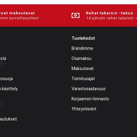
iset maksutavat
Rahat takaisin -takuu
me turvallisuuttasi
14 päivän rahat takaisin 
Tuotetiedot
Brändimme
estä
Osamaksu
Maksutavat
tosuoja
Toimitusajat
 käsittely
Varastosaatavuus
Korjaamon hinnasto
Yhteystiedot
alautukset