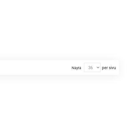
per sivu
Näytä