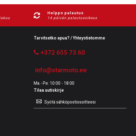
Helppo palautus
-takuu
14 päivän palautusoikeus
Tarvitsetko apua? / Yhteystietomme
+372 655 73 60
info@starmoto.ee
Ma - Pe: 10:00 - 18:00
Tilaa uutiskirje
Tilaa
uutiskirje: