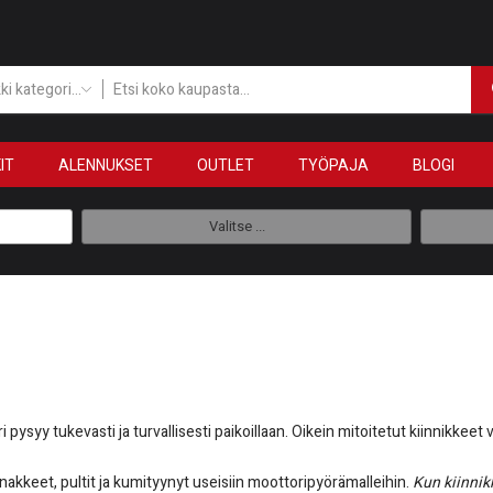
Kaikki kategoriat
IT
ALENNUKSET
OUTLET
TYÖPAJA
BLOGI
Valitse ...
pysyy tukevasti ja turvallisesti paikoillaan. Oikein mitoitetut kiinnikkee
akkeet, pultit ja kumityynyt useisiin moottoripyörämalleihin.
Kun kiinnik