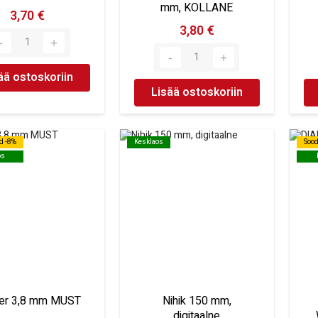
mm, KOLLANE
3,70 €
3,80 €
ää ostoskoriin
Lisää ostoskoriin
d -8%
d -8%
Kesklaos
Kesklaos
Soo
Soo
os
os
er 3,8 mm MUST
Nihik 150 mm,
digitaalne