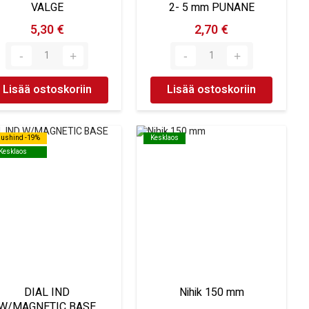
VALGE
2- 5 mm PUNANE
5,30 €
2,70 €
Lisää ostoskoriin
Lisää ostoskoriin
dushind -19%
dushind -19%
Kesklaos
Kesklaos
Kesklaos
Kesklaos
DIAL IND
Nihik 150 mm
W/MAGNETIC BASE