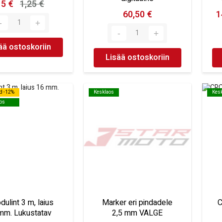
15 €
1,25 €
60,50 €
1
ää ostoskoriin
Lisää ostoskoriin
d -12%
d -12%
Kesklaos
Kesklaos
Kes
Kes
os
os
ulint 3 m, laius
Marker eri pindadele
C
mm. Lukustatav
2,5 mm VALGE