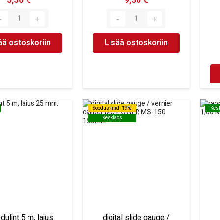
5,30 €
9,30 €
ää ostoskoriin
Lisää ostoskoriin
Soodushind -19%
Soodushind -19%
Kes
Kes
Kesklaos
Kesklaos
ulint 5 m, laius
digital slide gauge /