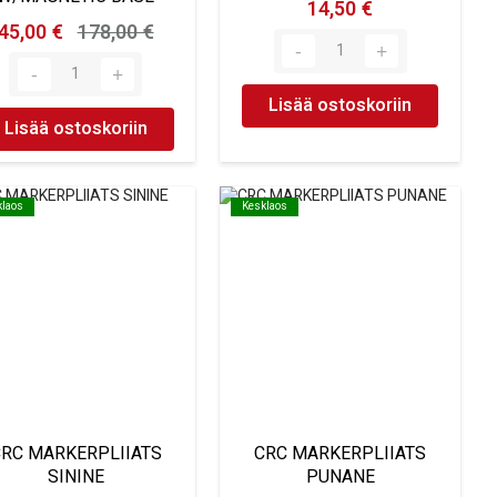
14,50 €
45,00 €
178,00 €
Lisää ostoskoriin
Lisää ostoskoriin
klaos
klaos
Kesklaos
Kesklaos
RC MARKERPLIIATS
CRC MARKERPLIIATS
SININE
PUNANE