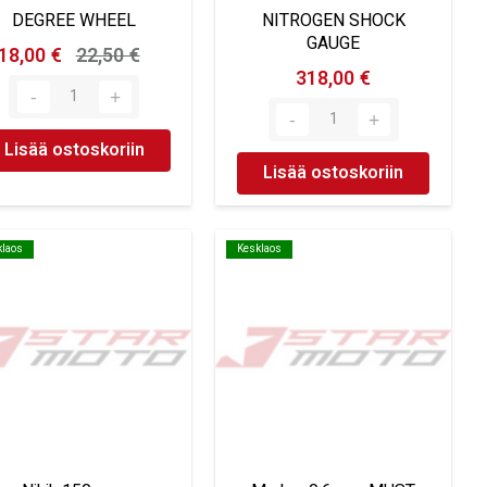
DEGREE WHEEL
NITROGEN SHOCK
GAUGE
18,00 €
22,50 €
318,00 €
Lisää ostoskoriin
Lisää ostoskoriin
klaos
klaos
Kesklaos
Kesklaos