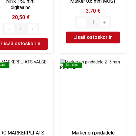
Nihik 150 mm,
Marker 0,6 mm MUST
digitaalne
3,70 €
20,50 €
Lisää ostoskoriin
Lisää ostoskoriin
klaos
klaos
Kesklaos
Kesklaos
RC MARKERPLIIATS
Marker eri pindadele