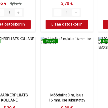
65 €
4,15 €
3,70 €
ää ostoskoriin
Lisää ostoskoriin
Kesklaos
Kesklaos
Kes
Kes
MARKERPLIIATS
Mõõdulint 3 m, laius
KOLLANE
16 mm. Ise lukustatav