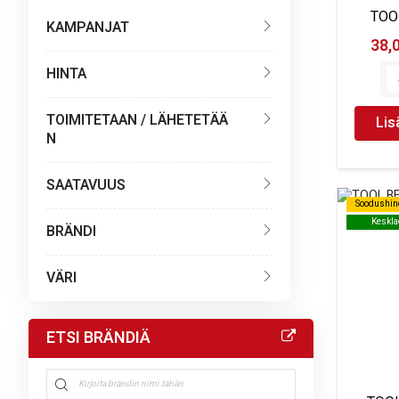
TOO
KAMPANJAT
38,
HINTA
TOIMITETAAN / LÄHETETÄÄ
Lis
N
SAATAVUUS
Soodushin
Soodushin
Keskla
Keskla
BRÄNDI
VÄRI
ETSI BRÄNDIÄ