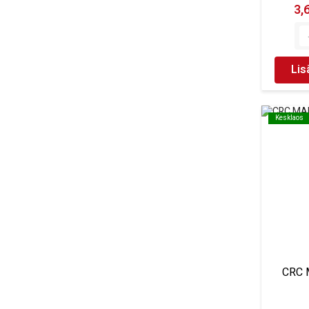
3,
Lis
Kesklaos
Kesklaos
CRC 