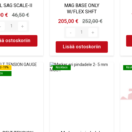
L SAG SCALE-II
MAG BASE ONLY
W/FLEX SHFT
00 €
46,50 €
205,00 €
252,00 €
ää ostoskoriin
Lisää ostoskoriin
d -19%
d -19%
Kesklaos
Kesklaos
Kes
Kes
os
os