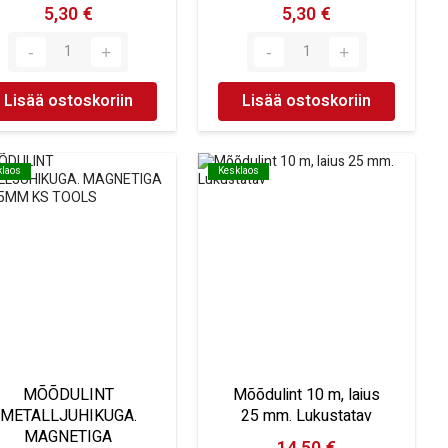
5,30 €
5,30 €
Lisää ostoskoriin
Lisää ostoskoriin
klaos
klaos
Kesklaos
Kesklaos
MÕÕDULINT
Mõõdulint 10 m, laius
METALLJUHIKUGA.
25 mm. Lukustatav
MAGNETIGA