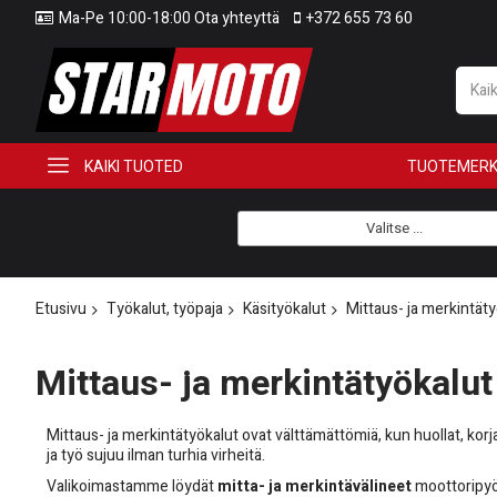
Ma-Pe 10:00-18:00 Ota yhteyttä
+372 655 73 60
KAIKI TUOTED
TUOTEMERK
Valitse ...
Etusivu
Työkalut, työpaja
Käsityökalut
Mittaus- ja merkintäty
Mittaus- ja merkintätyökalut
Mittaus- ja merkintätyökalut ovat välttämättömiä, kun huollat, kor
ja työ sujuu ilman turhia virheitä.
Valikoimastamme löydät
mitta- ja merkintävälineet
moottoripyör