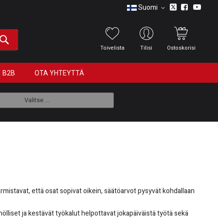
Suomi
Toivelista
Tilisi
Ostoskorisi
B2B
OTA YHTEYTTÄ
Valitse ...
rmistavat, että osat sopivat oikein, säätöarvot pysyvät kohdallaan
lliset ja kestävät työkalut helpottavat jokapäiväistä työtä sekä