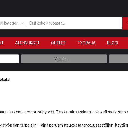
Kaikki kategoriat
IT
ALENNUKSET
OUTLET
TYÖPAJA
BLOGI
Valitse ...
ökalut
jaat tai rakennat moottoripyörää. Tarkka mittaaminen ja selkeä merkintä va
ätyöpajan tarpeisiin – aina perusmittauksista tarkkuussäätöihin. Käytännö