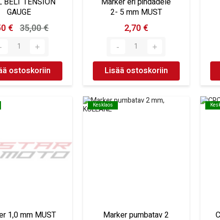
 BELT TENSION
Marker eri pindadele
GAUGE
2- 5 mm MUST
50 €
35,00 €
2,70 €
ää ostoskoriin
Lisää ostoskoriin
Kesklaos
Kesklaos
Kes
Kes
er 1,0 mm MUST
Marker pumbatav 2
C