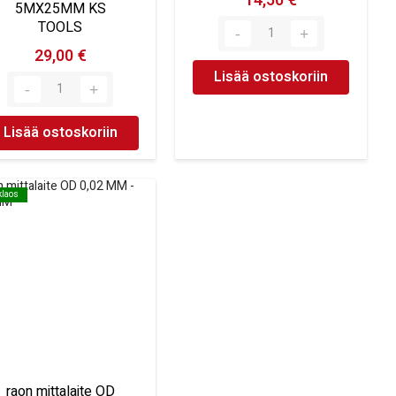
14,50 €
5MX25MM KS
TOOLS
29,00 €
Lisää ostoskoriin
Lisää ostoskoriin
klaos
klaos
raon mittalaite OD