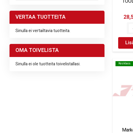
TOOL
VERTAA TUOTTEITA
28,
Sinulla ei vertailtavia tuotteita.
Lis
OMA TOIVELISTA
Sinulla ei ole tuotteita toivelistallasi.
Kesklaos
Kesklaos
Mark