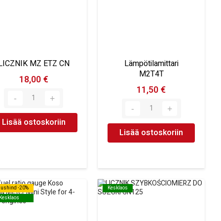
LICZNIK MZ ETZ CN
Lämpötilamittari
M2T4T
18,00 €
11,50 €
Lisää ostoskoriin
Lisää ostoskoriin
dushind -20%
dushind -20%
Kesklaos
Kesklaos
Kesklaos
Kesklaos