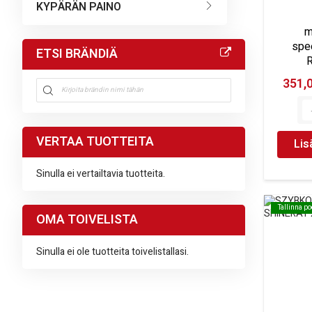
KYPÄRÄN PAINO
m
spe
ETSI BRÄNDIÄ
R
351,
VERTAA TUOTTEITA
Lis
Sinulla ei vertailtavia tuotteita.
Tallinna p
Tallinna p
OMA TOIVELISTA
Sinulla ei ole tuotteita toivelistallasi.