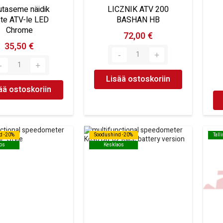
utaseme näidik
LICZNIK ATV 200
ste ATV-le LED
BASHAN HB
Chrome
72,00 €
35,50 €
Lisää ostoskoriin
ää ostoskoriin
d -20%
d -20%
Soodushind -20%
Soodushind -20%
Tall
Tall
os
os
Kesklaos
Kesklaos