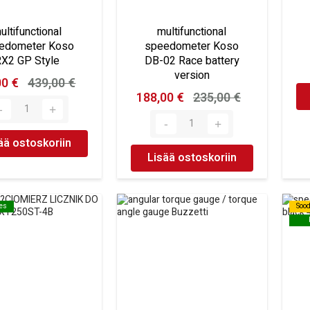
ultifunctional
multifunctional
edometer Koso
speedometer Koso
X2 GP Style
DB-02 Race battery
version
00 €
439,00 €
188,00 €
235,00 €
ää ostoskoriin
Lisää ostoskoriin
oes
oes
Soo
Soo