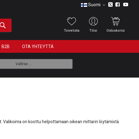
Suomi
Toivelista
Tilisi
Ostoskorisi
B2B
OTA YHTEYTTÄ
Valitse ...
t. Valikoima on koottu helpottamaan oikean mittarin löytämistä