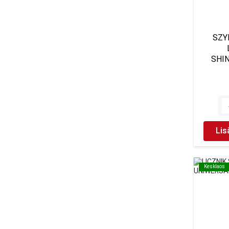
SZY
SHIN
Lis
Kesklaos
Kesklaos