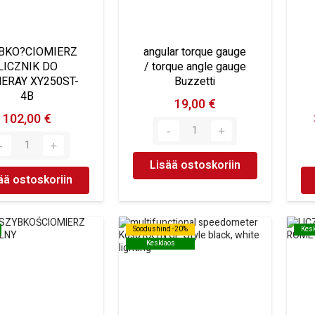
BKO?CIOMIERZ
angular torque gauge
LICZNIK DO
/ torque angle gauge
ERAY XY250ST-
Buzzetti
4B
19,00 €
102,00 €
Lisää ostoskoriin
ää ostoskoriin
Soodushind -20%
Soodushind -20%
Kes
Kes
Kesklaos
Kesklaos