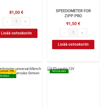
SPEEDOMETER FOR
81,00 €
ZIPP PRO
91,50 €
Lisää ostoskoriin
Lisää ostoskoriin
dushind -19%
dushind -19%
Tallinna poes
Tallinna poes
Kesklaos
Kesklaos