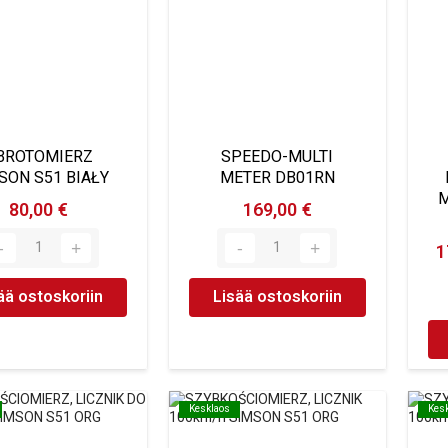
BROTOMIERZ
SPEEDO-MULTI
SON S51 BIAŁY
METER DB01RN
M
80,00 €
169,00 €
1
ää ostoskoriin
Lisää ostoskoriin
Kesklaos
Kesklaos
Kes
Kes