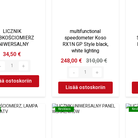
LICZNIK
multifunctional
BKOŚCIOMIERZ
speedometer Koso
NIWERSALNY
RX1N GP Style black,
white lighting
34,50 €
248,00 €
310,00 €
ää ostoskoriin
Lisää ostoskoriin
Kesklaos
Kesklaos
Kes
Kes