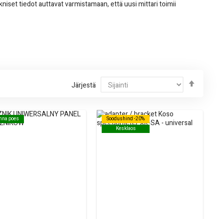
niset tiedot auttavat varmistamaan, että uusi mittari toimii
Järjes
Järjestä
laskeva
inna poes
inna poes
Soodushind -20%
Soodushind -20%
Kesklaos
Kesklaos