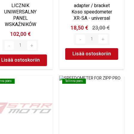
LICZNIK
adapter / bracket
UNIWERSALNY
Koso speedometer
PANEL
XR-SA - universal
WSKAŹNIKÓW
18,50 €
23,00 €
102,00 €
Lisää ostoskoriin
Lisää ostoskoriin
inna poes
inna poes
Tallinna poes
Tallinna poes