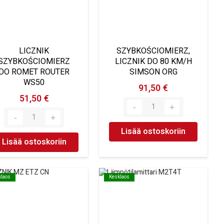
LICZNIK
SZYBKOŚCIOMIERZ,
SZYBKOŚCIOMIERZ
LICZNIK DO 80 KM/H
DO ROMET ROUTER
SIMSON ORG
WS50
91,50 €
51,50 €
Lisää ostoskoriin
Lisää ostoskoriin
klaos
klaos
Kesklaos
Kesklaos