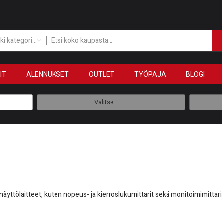
Kaikki kategoriat
IT
ALENNUKSET
OUTLET
TYÖPAJA
BLOGI
Valitse ...
äyttölaitteet, kuten nopeus- ja kierroslukumittarit sekä monitoimimittari