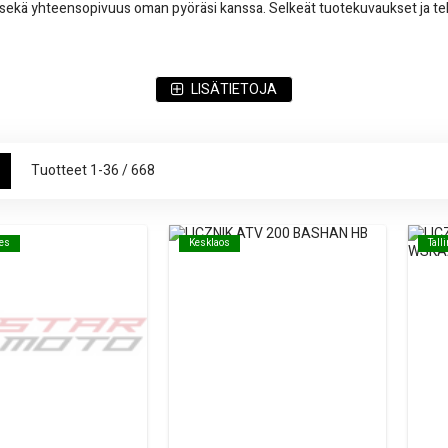
2V) sekä yhteensopivuus oman pyöräsi kanssa. Selkeät tuotekuvaukset ja tek
LISÄTIETOJA
kseen
w
ukko
Luettelo
Tuotteet
1
-
36
/
668
oes
oes
Kesklaos
Kesklaos
Tall
Tall