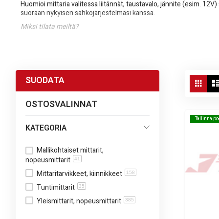
Huomioi mittaria valitessa liitännät, taustavalo, jännite (esim. 1
suoraan nykyisen sähköjärjestelmäsi kanssa.
Miksi tilata meiltä?
Moottoripyöriin ja mopoihin suunnitellut, testatut tuotteet
Nopea toimitus ja selkeät tuotetiedot
Mahdollisuus yhdistää muut sähkötarvikkeet samaan tilau
Vie
SUODATA
Ruud
as
OSTOSVALINNAT
Tallinna p
Tallinna p
KATEGORIA
Mallikohtaiset mittarit,
nopeusmittarit
41
Mittaritarvikkeet, kiinnikkeet
158
Tuntimittarit
35
Yleismittarit, nopeusmittarit
385