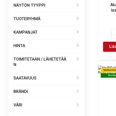
Ak
NÄYTÖN TYYPPI
la
TUOTERYHMÄ
KAMPANJAT
HINTA
Lis
TOIMITETAAN / LÄHETETÄÄ
N
Soodushin
Soodushin
Keskla
Keskla
SAATAVUUS
BRÄNDI
VÄRI