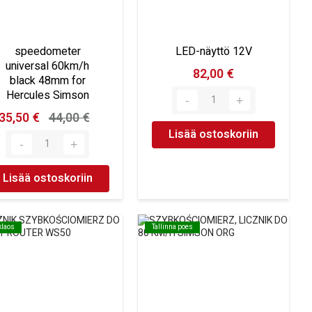
speedometer
LED-näyttö 12V
universal 60km/h
82,00 €
black 48mm for
Hercules Simson
35,50 €
44,00 €
Lisää ostoskoriin
Lisää ostoskoriin
klaos
klaos
Tallinna poes
Tallinna poes