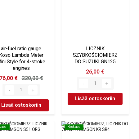
air-fuel ratio gauge
LICZNIK
Koso Lambda Meter
SZYBKOŚCIOMIERZ
ini Style for 4-stroke
DO SUZUKI GN125
engines
26,00 €
76,00 €
220,00 €
Lisää ostoskoriin
Lisää ostoskoriin
klaos
klaos
Kesklaos
Kesklaos