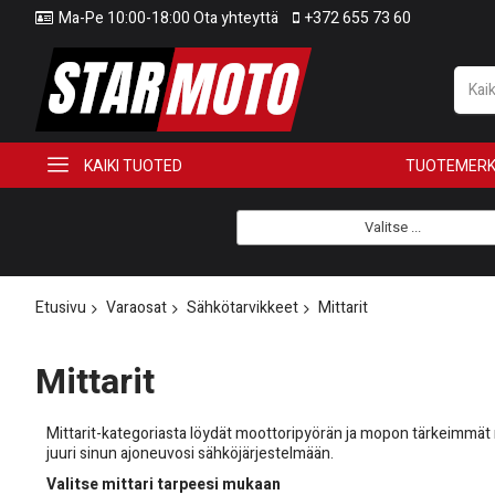
Ma-Pe 10:00-18:00 Ota yhteyttä
+372 655 73 60
KAIKI TUOTED
TUOTEMERK
Valitse ...
Etusivu
Varaosat
Sähkötarvikkeet
Mittarit
Mittarit
Mittarit-kategoriasta löydät moottoripyörän ja mopon tärkeimmät n
juuri sinun ajoneuvosi sähköjärjestelmään.
Valitse mittari tarpeesi mukaan