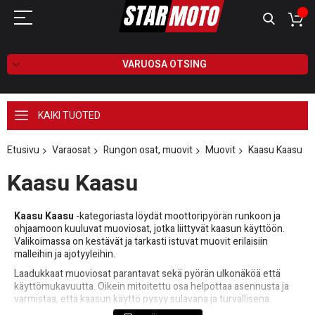
VARUOSA OTSING
KAIKI TUOTED
Etusivu
Varaosat
Rungon osat, muovit
Muovit
Kaasu Kaasu
Kaasu Kaasu
Kaasu Kaasu
-kategoriasta löydät moottoripyörän runkoon ja
ohjaamoon kuuluvat muoviosat, jotka liittyvät kaasun käyttöön.
Valikoimassa on kestävät ja tarkasti istuvat muovit erilaisiin
malleihin ja ajotyyleihin.
Laadukkaat muoviosat parantavat sekä pyörän ulkonäköä että
käyttömukavuutta. Oikein mitoitettu osa helpottaa asennusta ja
varmistaa, että kaasun käyttö pysyy sulavana ja turvallisena.