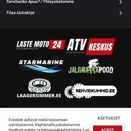
Tarvitsetko Apua? / Yhteystietomme
Tilaa Uutiskirje
© 2014-2026 Starmoto OÜ
ASETUKSET
Evästeet auttavat meitä tarjoamaan
palveluitamme. Käyttämällä palveluitamme
hyväksyt eväste- ja tietosuojakäytäntömme.
Lue
AGREE