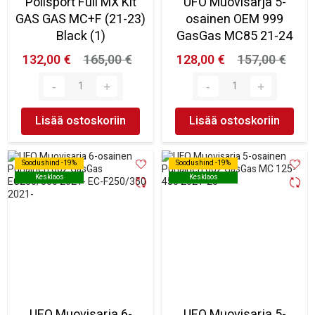
Polisport Full MX Kit
UFO Muovisarja 5-
GAS GAS MC+F (21-23)
osainen OEM 999
Black (1)
GasGas MC85 21-24
132,00 €
165,00 €
128,00 €
157,00 €
Lisää ostoskoriin
Lisää ostoskoriin
Soodushind -19%
Soodushind -19%
Soodushind -19%
Soodushind -19%
Kesklaos
Kesklaos
Kesklaos
Kesklaos
UFO Muovisarja 6-
UFO Muovisarja 5-