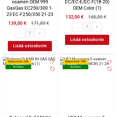
osainen OEM 999
EC/EC-E/EC-F(18-20)
GasGas EC250/300 1-
OEM Color (1)
23 EC-F250/350 21-23
132,00 €
165,00 €
139,00 €
171,00 €
Lisää ostoskoriin
Lisää ostoskoriin
Soodushind -20%
Soodushind -20%
Soodushind -18%
Soodushind -18%
Kesklaos
Kesklaos
Kesklaos
Kesklaos