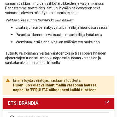
samaan paikkaan muiden sähkötarvikkeiden ja valojen kanssa.
Panostamme tuotteiden laatuun, hyvään näkyvyyteen sekä
voimassa olevien määräysten huomioimiseen.
Valitse oikea tunnistusmerkki, kun haluat:
Lisätä ajoneuvosi näkyvyyttä pimeällä ja huonossa säässä
Parantaa liikenneturvallisuutta maantiellä ja työalueilla
Varmistaa, että ajoneuvosi on määräysten mukainen
Tutustu valikoimaan, vertaa vaihtoehtoja ja tilaa sopiva hitaiden
ajoneuvojen tunnistusmerkki nopeasti suoraan varaosien ja
sähkötarvikkeiden ammattilaiselta.
Emme löydä valintojasi vastaavia tuotteita.
Huom! Jos olet valinnut mallin varaosan haussa,
napsauta 'PERUUTA' nähdäksesi kaikki tuotteet
ETSI BRÄNDIÄ