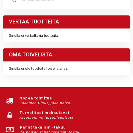
VERTAA TUOTTEITA
Sinulla ei vertailtavia tuotteita.
OMA TOIVELISTA
Sinulla ei ole tuotteita toivelistallasi.
Nopea toimitus
Jokainen tilaus, joka päivä!
Turvalliset maksutavat
Arvostamme turvallisuuttasi
Rahat takaisin -takuu
14 päivän rahat takaisin -takuu