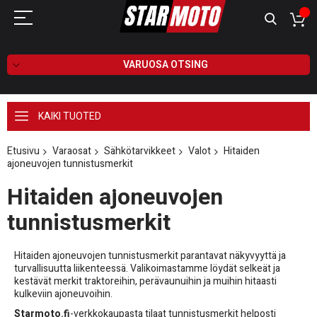
VARUOSA OTSING
KAIKI TUOTED
Etusivu
Varaosat
Sähkötarvikkeet
Valot
Hitaiden
ajoneuvojen tunnistusmerkit
Hitaiden ajoneuvojen
tunnistusmerkit
Hitaiden ajoneuvojen tunnistusmerkit parantavat näkyvyyttä ja
turvallisuutta liikenteessä. Valikoimastamme löydät selkeät ja
kestävät merkit traktoreihin, perävaunuihin ja muihin hitaasti
kulkeviin ajoneuvoihin.
Starmoto.fi
-verkkokaupasta tilaat tunnistusmerkit helposti