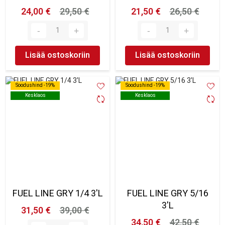
24,00 €
29,50 €
21,50 €
26,50 €
Lisää ostoskoriin
Lisää ostoskoriin
Soodushind -19%
Soodushind -19%
Soodushind -19%
Soodushind -19%
Kesklaos
Kesklaos
Kesklaos
Kesklaos
FUEL LINE GRY 1/4 3'L
FUEL LINE GRY 5/16
3'L
31,50 €
39,00 €
34,50 €
42,50 €