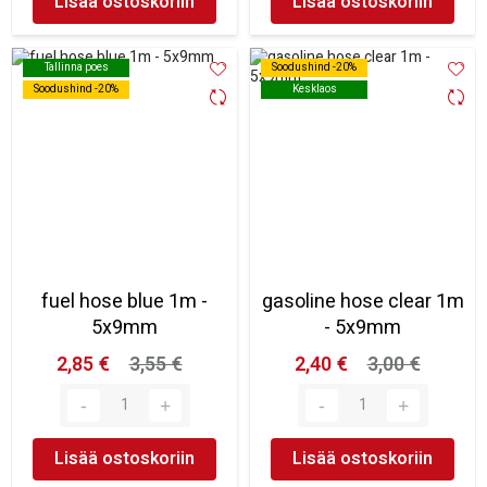
Lisää ostoskoriin
Lisää ostoskoriin
Tallinna poes
Tallinna poes
Soodushind -20%
Soodushind -20%
Soodushind -20%
Soodushind -20%
Kesklaos
Kesklaos
fuel hose blue 1m -
gasoline hose clear 1m
5x9mm
- 5x9mm
2,85 €
3,55 €
2,40 €
3,00 €
Lisää ostoskoriin
Lisää ostoskoriin