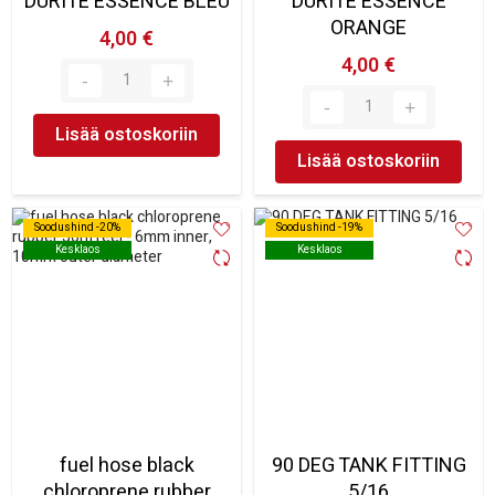
DURITE ESSENCE BLEU
DURITE ESSENCE
ORANGE
4,00 €
4,00 €
Lisää ostoskoriin
Lisää ostoskoriin
Soodushind -20%
Soodushind -20%
Soodushind -19%
Soodushind -19%
Kesklaos
Kesklaos
Kesklaos
Kesklaos
fuel hose black
90 DEG TANK FITTING
chloroprene rubber
5/16