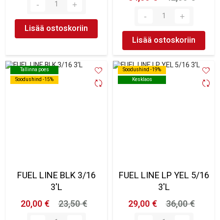
Lisää ostoskoriin
Lisää ostoskoriin
Tallinna poes
Tallinna poes
Soodushind -19%
Soodushind -19%
Soodushind -15%
Soodushind -15%
Kesklaos
Kesklaos
FUEL LINE BLK 3/16
FUEL LINE LP YEL 5/16
3'L
3'L
20,00 €
23,50 €
29,00 €
36,00 €