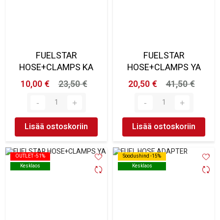
FUELSTAR
FUELSTAR
HOSE+CLAMPS KA
HOSE+CLAMPS YA
10,00 €
23,50 €
20,50 €
41,50 €
Lisää ostoskoriin
Lisää ostoskoriin
OUTLET -51%
OUTLET -51%
Soodushind -15%
Soodushind -15%
Kesklaos
Kesklaos
Kesklaos
Kesklaos