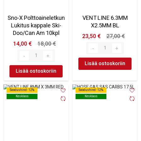
Sno-X Polttoaineletkun
VENT LINE 6.3MM
Lukitus kappale Ski-
X2.5MM BL
Doo/Can Am 10kpl
23,50 €
27,00 €
14,00 €
18,00 €
Lisää ostoskoriin
Lisää ostoskoriin
Soodushind -12%
Soodushind -12%
Soodushind -12%
Soodushind -12%
Kesklaos
Kesklaos
Kesklaos
Kesklaos