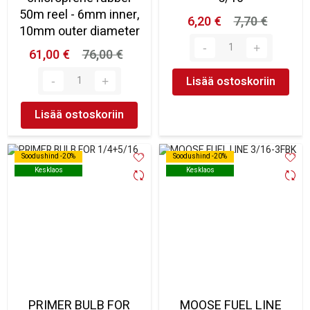
50m reel - 6mm inner,
6,20 €
7,70 €
10mm outer diameter
61,00 €
76,00 €
Lisää ostoskoriin
Lisää ostoskoriin
Soodushind -20%
Soodushind -20%
Soodushind -20%
Soodushind -20%
Kesklaos
Kesklaos
Kesklaos
Kesklaos
PRIMER BULB FOR
MOOSE FUEL LINE