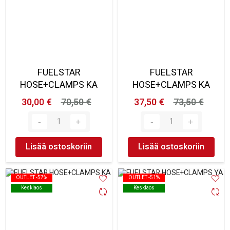
FUELSTAR
FUELSTAR
HOSE+CLAMPS KA
HOSE+CLAMPS KA
30,00 €
70,50 €
37,50 €
73,50 €
Lisää ostoskoriin
Lisää ostoskoriin
OUTLET -57%
OUTLET -57%
OUTLET -51%
OUTLET -51%
Kesklaos
Kesklaos
Kesklaos
Kesklaos