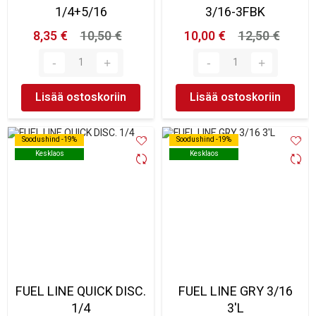
1/4+5/16
3/16-3FBK
8,35 €
10,50 €
10,00 €
12,50 €
Lisää ostoskoriin
Lisää ostoskoriin
Soodushind -19%
Soodushind -19%
Soodushind -19%
Soodushind -19%
Kesklaos
Kesklaos
Kesklaos
Kesklaos
FUEL LINE QUICK DISC.
FUEL LINE GRY 3/16
1/4
3'L