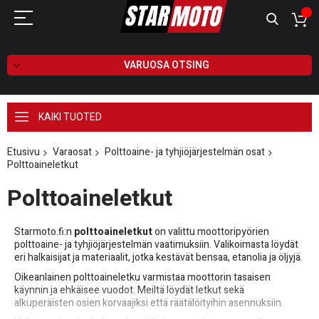
VARUOSA OTSING
KAIKI TUOTED
Etusivu
Varaosat
Polttoaine- ja tyhjiöjärjestelmän osat
Polttoaineletkut
Polttoaineletkut
Starmoto.fi:n
polttoaineletkut
on valittu moottoripyörien
polttoaine- ja tyhjiöjärjestelmän vaatimuksiin. Valikoimasta löydät
eri halkaisijat ja materiaalit, jotka kestävät bensaa, etanolia ja öljyjä.
Oikeanlainen polttoaineletku varmistaa moottorin tasaisen
käynnin ja ehkäisee vuodot. Meiltä löydät letkut sekä
alkuperäisten osien korvaajiksi että räätälöityihin asennuksiin.