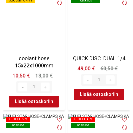
Soodushind -19%
Soodushind -19%
Kesklaos
Kesklaos
coolant hose
QUICK DISC. DUAL 1/4
15x22x1000mm
49,00 €
60,50 €
10,50 €
13,00 €
Lisää ostoskoriin
Lisää ostoskoriin
OUTLET -65%
OUTLET -65%
OUTLET -40%
OUTLET -40%
Kesklaos
Kesklaos
Kesklaos
Kesklaos