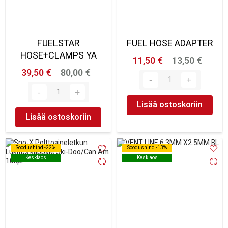
FUELSTAR
FUEL HOSE ADAPTER
HOSE+CLAMPS YA
11,50 €
13,50 €
39,50 €
80,00 €
Lisää ostoskoriin
Lisää ostoskoriin
Soodushind -22%
Soodushind -22%
Soodushind -13%
Soodushind -13%
Kesklaos
Kesklaos
Kesklaos
Kesklaos