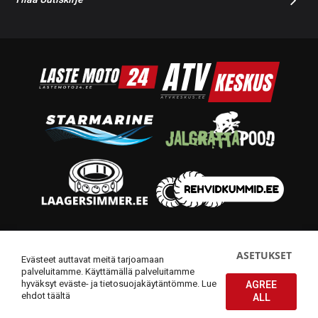
© 2014-2026 Starmoto OÜ
ASETUKSET
Evästeet auttavat meitä tarjoamaan
palveluitamme. Käyttämällä palveluitamme
hyväksyt eväste- ja tietosuojakäytäntömme.
Lue
AGREE
ehdot täältä
ALL