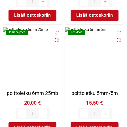
Lisää ostoskoriin
Lisää ostoskoriin
Tallinna poes
Tallinna poes
Kesklaos
Kesklaos
polttoletku 6mm 25mb
polttoletku 5mm/5m
20,00 €
15,50 €