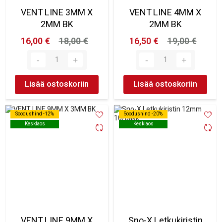
VENT LINE 3MM X
VENT LINE 4MM X
2MM BK
2MM BK
16,00 €
18,00 €
16,50 €
19,00 €
Lisää ostoskoriin
Lisää ostoskoriin
Soodushind -12%
Soodushind -12%
Soodushind -20%
Soodushind -20%
Kesklaos
Kesklaos
Kesklaos
Kesklaos
VENT LINE 9MM X
Sno-X Letkukiristin