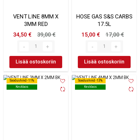
VENT LINE 8MM X
HOSE GAS S&S CARBS
3MM RED
17.5L
34,50 €
39,00 €
15,00 €
17,00 €
Lisää ostoskoriin
Lisää ostoskoriin
Soodushind -11%
Soodushind -11%
Soodushind -13%
Soodushind -13%
Kesklaos
Kesklaos
Kesklaos
Kesklaos