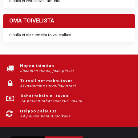
Sinulla ei vertailtavia tuotteita.
OMA TOIVELISTA
Sinulla ei ole tuotteita toivelistallasi.
Nopea toimitus
Jokainen tilaus, joka päivä!
Turvalliset maksutavat
Arvostamme turvallisuuttasi
Rahat takaisin -takuu
14 päivän rahat takaisin -takuu
Helppo palautus
14 päivän palautusoikeus