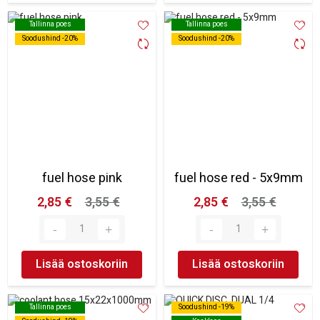
Tallinna poes
Tallinna poes
Tallinna poes
Tallinna poes
Soodushind -20%
Soodushind -20%
Soodushind -20%
Soodushind -20%
fuel hose pink
fuel hose red - 5x9mm
2,85 €
3,55 €
2,85 €
3,55 €
Lisää ostoskoriin
Lisää ostoskoriin
Tallinna poes
Tallinna poes
Soodushind -19%
Soodushind -19%