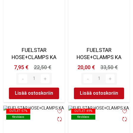
FUELSTAR
FUELSTAR
HOSE+CLAMPS KA
HOSE+CLAMPS KA
7,95 €
22,50 €
20,00 €
33,50 €
Lisää ostoskoriin
Lisää ostoskoriin
OUTLET -57%
OUTLET -57%
OUTLET -49%
OUTLET -49%
Kesklaos
Kesklaos
Kesklaos
Kesklaos