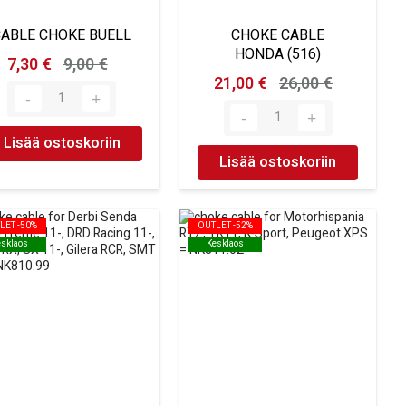
CABLE CHOKE BUELL
CHOKE CABLE
HONDA (516)
7,30 €
9,00 €
21,00 €
26,00 €
Lisää ostoskoriin
Lisää ostoskoriin
LET -50%
LET -50%
OUTLET -52%
OUTLET -52%
esklaos
esklaos
Kesklaos
Kesklaos