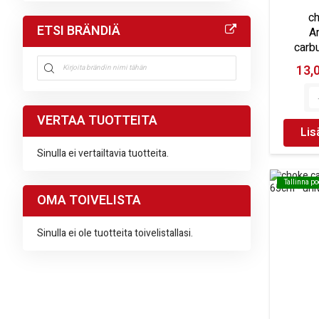
ch
ETSI BRÄNDIÄ
A
carbu
13,
VERTAA TUOTTEITA
Lis
Sinulla ei vertailtavia tuotteita.
Tallinna p
Tallinna p
OMA TOIVELISTA
Sinulla ei ole tuotteita toivelistallasi.