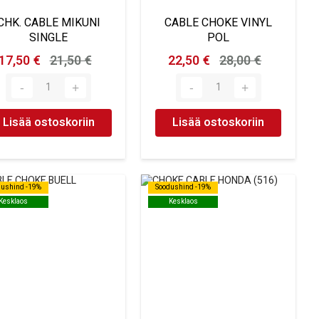
CHK. CABLE MIKUNI
CABLE CHOKE VINYL
SINGLE
POL
17,50 €
21,50 €
22,50 €
28,00 €
Lisää ostoskoriin
Lisää ostoskoriin
dushind -19%
dushind -19%
Soodushind -19%
Soodushind -19%
Kesklaos
Kesklaos
Kesklaos
Kesklaos