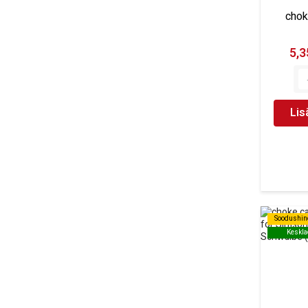
chok
5,3
Lis
Soodushin
Soodushin
Keskla
Keskla