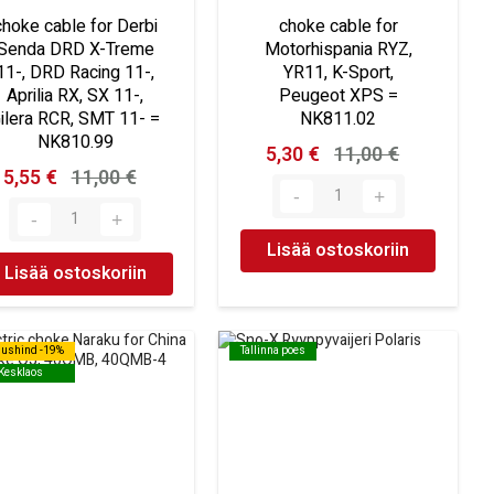
choke cable for Derbi
choke cable for
Senda DRD X-Treme
Motorhispania RYZ,
11-, DRD Racing 11-,
YR11, K-Sport,
Aprilia RX, SX 11-,
Peugeot XPS =
ilera RCR, SMT 11- =
NK811.02
NK810.99
5,30 €
11,00 €
5,55 €
11,00 €
Lisää ostoskoriin
Lisää ostoskoriin
dushind -19%
dushind -19%
Tallinna poes
Tallinna poes
Kesklaos
Kesklaos