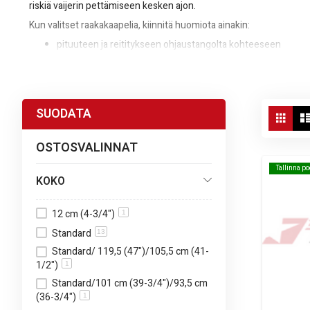
riskiä vaijerin pettämiseen kesken ajon.
Kun valitset raakakaapelia, kiinnitä huomiota ainakin:
pituuteen ja reititykseen ohjaustangolta kohteeseen
kaapelin paksuuteen ja rakenteeseen käyttökohteen muka
yhteensopiviin päihin ja liittimiin muiden osien kanssa
Vie
SUODATA
starmoto.fi auttaa sinua löytämään oikeat
raakakaapelit
ohjaustan
Ruud
as
OSTOSVALINNAT
Tallinna p
Tallinna p
KOKO
12 cm (4-3/4")
1
Standard
13
Standard/ 119,5 (47")/105,5 cm (41-
1/2")
1
Standard/101 cm (39-3/4")/93,5 cm
(36-3/4")
1