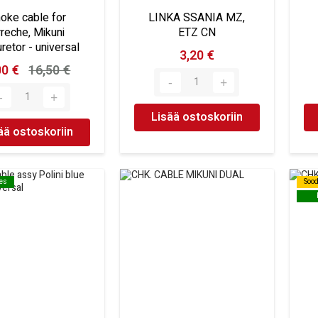
oke cable for
LINKA SSANIA MZ,
rreche, Mikuni
ETZ CN
retor - universal
3,20 €
00 €
16,50 €
Lisää ostoskoriin
ää ostoskoriin
oes
oes
Soo
Soo