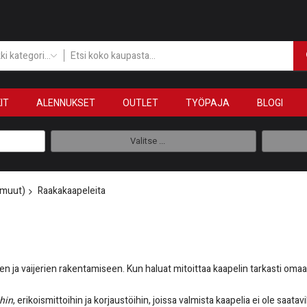
Kaikki kategoriat
IT
ALENNUKSET
OUTLET
TYÖPAJA
BLOGI
Valitse ...
 muut)
Raakakaapeleita
ja vaijerien rakentamiseen. Kun haluat mitoittaa kaapelin tarkasti omaan
ihin
, erikoismittoihin ja korjaustöihin, joissa valmista kaapelia ei ole saa