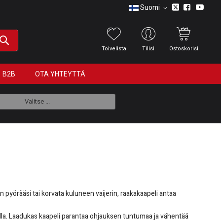
Suomi
Toivelista
Tilisi
Ostoskorisi
B2B
OTA YHTEYTTÄ
Valitse ...
 pyörääsi tai korvata kuluneen vaijerin, raakakaapeli antaa
tavilla. Laadukas kaapeli parantaa ohjauksen tuntumaa ja vähentää