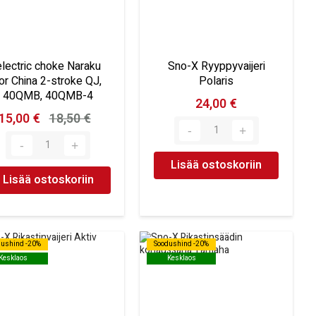
electric choke Naraku
Sno-X Ryyppyvaijeri
or China 2-stroke QJ,
Polaris
40QMB, 40QMB-4
24,00 €
15,00 €
18,50 €
Lisää ostoskoriin
Lisää ostoskoriin
dushind -20%
dushind -20%
Soodushind -20%
Soodushind -20%
Kesklaos
Kesklaos
Kesklaos
Kesklaos