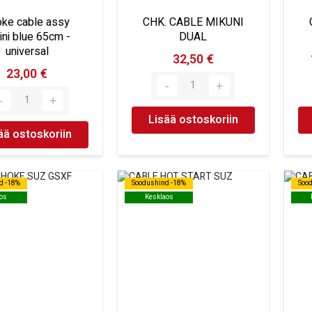
oke cable assy
CHK. CABLE MIKUNI
ini blue 65cm -
DUAL
universal
32,50 €
23,00 €
Lisää ostoskoriin
ää ostoskoriin
d -18%
d -18%
Soodushind -18%
Soodushind -18%
Soo
Soo
os
os
Kesklaos
Kesklaos