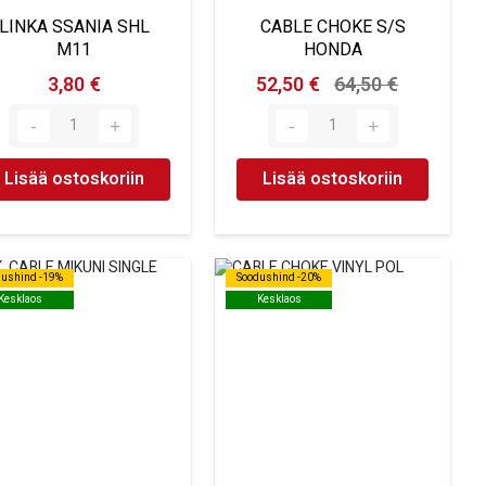
LINKA SSANIA SHL
CABLE CHOKE S/S
M11
HONDA
3,80 €
52,50 €
64,50 €
Lisää ostoskoriin
Lisää ostoskoriin
dushind -19%
dushind -19%
Soodushind -20%
Soodushind -20%
Kesklaos
Kesklaos
Kesklaos
Kesklaos