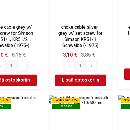
e cable grey w/
choke cable silver-
screw for Simson
grey w/ set screw for
f
51/1, KR51/2
Simson KR51/1
hwalbe (1975-)
Schwalbe (-1975)
90 €
6,15 €
3,10 €
3,85 €
ää ostoskoriin
Lisää ostoskoriin
d -20%
d -20%
Soodushind -21%
Soodushind -21%
Soo
Soo
os
os
Kesklaos
Kesklaos