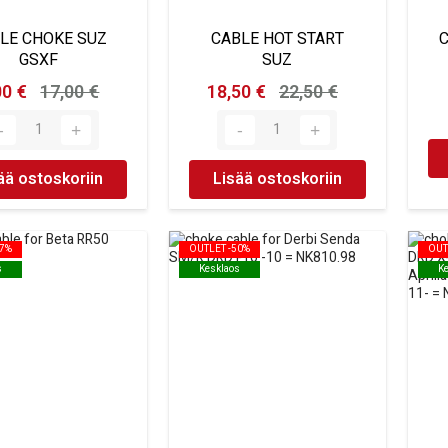
LE CHOKE SUZ
CABLE HOT START
GSXF
SUZ
00 €
17,00 €
18,50 €
22,50 €
ää ostoskoriin
Lisää ostoskoriin
47%
47%
OUTLET -50%
OUTLET -50%
OUT
OUT
s
s
Kesklaos
Kesklaos
K
K