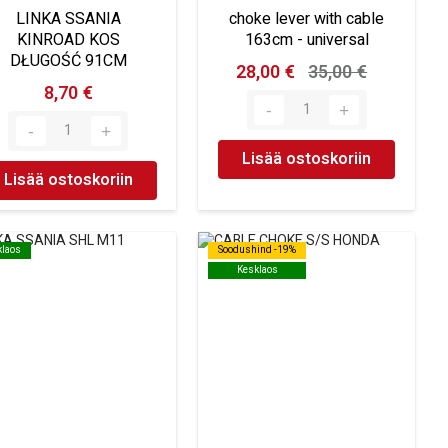
LINKA SSANIA
choke lever with cable
KINROAD KOS
163cm - universal
DŁUGOŚĆ 91CM
28,00 €
35,00 €
8,70 €
Lisää ostoskoriin
Lisää ostoskoriin
klaos
klaos
Soodushind -19%
Soodushind -19%
Kesklaos
Kesklaos