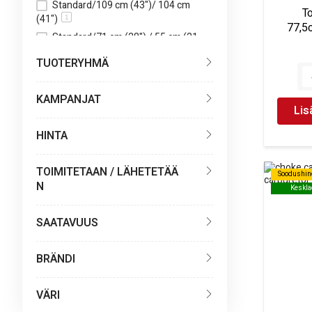
Standard/109 cm (43")/ 104 cm
T
(41")
1
77,5
Standard/71 cm (28") / 55 cm (21-
3/4")
1
TUOTERYHMÄ
Standard/82,5 cm (32-1/2")/ 80 cm
(31-1/2")
1
KAMPANJAT
Lis
HINTA
TOIMITETAAN / LÄHETETÄÄ
Soodushin
Soodushin
N
Keskla
Keskla
SAATAVUUS
BRÄNDI
VÄRI