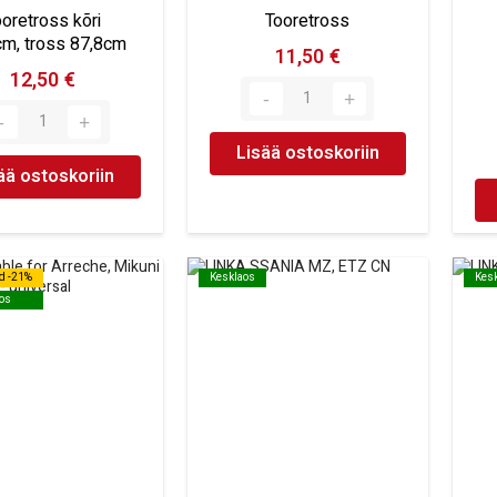
ooretross kõri
Tooretross
cm, tross 87,8cm
11,50 €
12,50 €
Lisää ostoskoriin
ää ostoskoriin
d -21%
d -21%
Kesklaos
Kesklaos
Kes
Kes
os
os