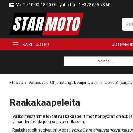
Ma-Pe 10:00-18:00 Ota yhteyttä
+372 655 73 60
KAIKI TUOTED
TUOTEMERK
Valitse ...
Etusivu
Varaosat
Ohjaustangot, vaijerit, peilit
Johdot (sarjat,
Raakakaapeleita
Valikoimastamme löydät
raakakaapelit
moottoripyörän ohjaukseen 
vapauden tehdä juuri sopivan ratkaisun.
Raakakaapelit sopivat erityisesti
yksilöllisiin ohjaustankoratkaisu