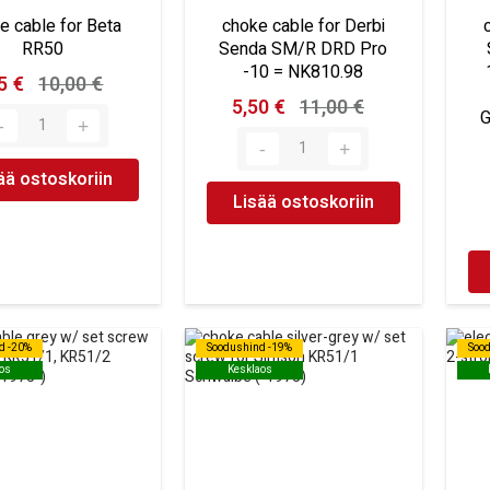
e cable for Beta
choke cable for Derbi
RR50
Senda SM/R DRD Pro
-10 = NK810.98
5 €
10,00 €
5,50 €
11,00 €
G
ää ostoskoriin
Lisää ostoskoriin
d -20%
d -20%
Soodushind -19%
Soodushind -19%
Soo
Soo
os
os
Kesklaos
Kesklaos