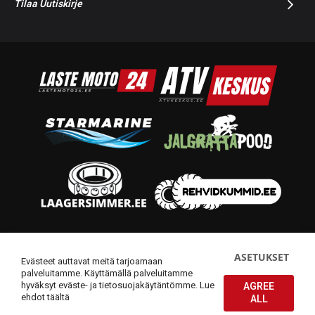
Tilaa Uutiskirje
© 2014-2026 Starmoto OÜ
ASETUKSET
Evästeet auttavat meitä tarjoamaan
palveluitamme. Käyttämällä palveluitamme
hyväksyt eväste- ja tietosuojakäytäntömme.
Lue
AGREE
ehdot täältä
ALL