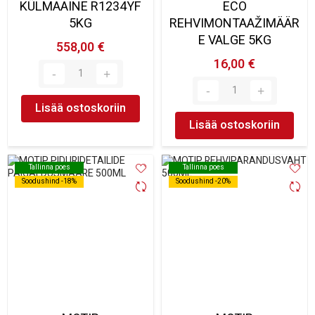
KÜLMAAINE R1234YF
ECO
5KG
REHVIMONTAAŽIMÄÄR
E VALGE 5KG
558,00 €
16,00 €
Lisää ostoskoriin
Lisää ostoskoriin
Tallinna poes
Tallinna poes
Tallinna poes
Tallinna poes
Soodushind -18%
Soodushind -18%
Soodushind -20%
Soodushind -20%