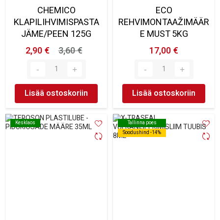
CHEMICO
ECO
KLAPILIHVIMISPASTA
REHVIMONTAAŽIMÄÄR
JÄME/PEEN 125G
E MUST 5KG
2,90 €
3,60 €
17,00 €
Lisää ostoskoriin
Lisää ostoskoriin
Kesklaos
Kesklaos
Tallinna poes
Tallinna poes
Soodushind -14%
Soodushind -14%