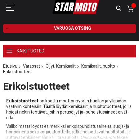
VARUOSA OTSING
KAIKI TUOTED
Etusivu
Varaosat
Öljyt, Kemikaalit
Kemikaalit, huolto
Erikoistuotteet
Erikoistuotteet
Erikoistuotteet
on koottu moottoripyörän huollon ja ylläpidon
vaativiin kohteisiin. Täältä löydät kemikaalit ja huoltotuotteet, joilla
hoidat nekin tehtävät, joihin perusöljyt ja -puhdistusaineet eivät
riitä.
Valikoimasta löydät esimerkiksi erikoispuhdistusaineita, suoja- ja
hoitoaineita sekä korjaustuotteita, jotka helpottavat huoltotöitä ja
auttavat ehkäisemään kalliita vaurioita.
Oikea erikoistuote
tekee