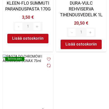
KLEEN-FLO SUMMUTI
DURA-VULC
PARANDUSPASTA 170G
REHVISERVA
TIHENDUSVEDELIK 1L
3,50 €
20,50 €
Lisää ostoskoriin
Lisää ostoskoriin
Tallinna poes
Tallinna poes