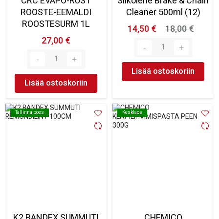
CRC EVAPO-RUST
Silkolene Brake & Chain
ROOSTE-EEMALDI
Cleaner 500ml (12)
ROOSTESURM 1L
14,50 €
18,00 €
27,00 €
Lisää ostoskoriin
Lisää ostoskoriin
Tallinna poes
Tallinna poes
Kesklaos
Kesklaos
K2 BANDEX SUMMUTI
CHEMICO