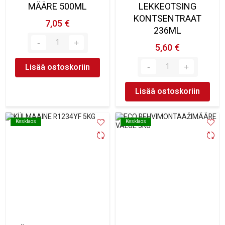
MÄÄRE 500ML
LEKKEOTSING
KONTSENTRAAT
7,05 €
236ML
5,60 €
Lisää ostoskoriin
Lisää ostoskoriin
Kesklaos
Kesklaos
Kesklaos
Kesklaos