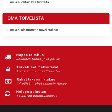
Sinulla ei vertailtavia tuotteita.
OMA TOIVELISTA
Sinulla ei ole tuotteita toivelistallasi.
Nopea toimitus
Jokainen tilaus, joka päivä!
Turvalliset maksutavat
Arvostamme turvallisuuttasi
Rahat takaisin -takuu
14 päivän rahat takaisin -takuu
Helppo palautus
14 päivän palautusoikeus