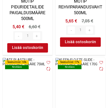
MOTIP
MOTIP
PIDURIDETAILIDE
REHVIPARANDUSVAHT
PAIGALDUSMÄÄRE
500ML
500ML
5,65 €
7,05 €
5,40 €
6,60 €
Lisää ostoskoriin
Lisää ostoskoriin
Soodushind -16%
Soodushind -16%
Soodushind -17%
Soodushind -17%
Kesklaos
Kesklaos
Kesklaos
Kesklaos