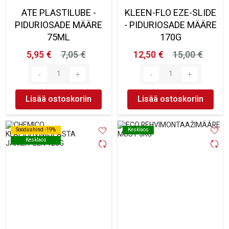
ATE PLASTILUBE -
KLEEN-FLO EZE-SLIDE
PIDURIOSADE MÄÄRE
- PIDURIOSADE MÄÄRE
75ML
170G
5,95 €
7,05 €
12,50 €
15,00 €
Lisää ostoskoriin
Lisää ostoskoriin
Soodushind -19%
Soodushind -19%
Kesklaos
Kesklaos
Kesklaos
Kesklaos