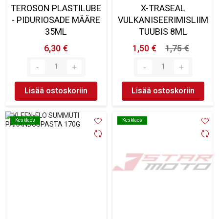
TEROSON PLASTILUBE
X-TRASEAL
- PIDURIOSADE MÄÄRE
VULKANISEERIMISLIIM
35ML
TUUBIS 8ML
6,30 €
1,50 €
1,75 €
Lisää ostoskoriin
Lisää ostoskoriin
Kesklaos
Kesklaos
Kesklaos
Kesklaos