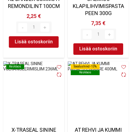
REMONDILINT 100CM
KLAPILIHVIMISPASTA
PEEN 300G
2,25 €
7,35 €
Lisää ostoskoriin
Lisää ostoskoriin
Kesklaos
Kesklaos
Soodushind -13%
Soodushind -13%
Kesklaos
Kesklaos
X-TRASEAL SININE
AT REHVI JA KUMMI