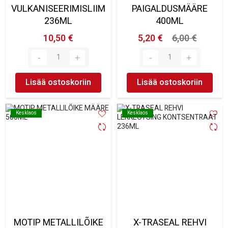
VULKANISEERIMISLIIM
PAIGALDUSMÄÄRE
236ML
400ML
10,50 €
5,20 €
6,00 €
Lisää ostoskoriin
Lisää ostoskoriin
Kesklaos
Kesklaos
Kesklaos
Kesklaos
MOTIP METALLILÕIKE
X-TRASEAL REHVI