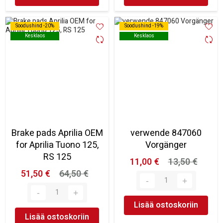
Soodushind -20%
Soodushind -20%
Soodushind -19%
Soodushind -19%
Kesklaos
Kesklaos
Kesklaos
Kesklaos
Brake pads Aprilia OEM
verwende 847060
for Aprilia Tuono 125,
Vorgänger
RS 125
11,00 €
13,50 €
51,50 €
64,50 €
Lisää ostoskoriin
Lisää ostoskoriin