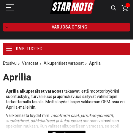
VARUOSA OTSING
KAIKI TUOTED
Etusivu
Varaosat
Alkuperäiset varaosat
Aprilia
Aprilia
Aprilia alkuperäiset varaosat
takaavat, että moottoripyöräsi
suorituskyky, turvallisuus ja ajomukavuus säilyvät valmistajan
tarkoittamalla tasolla. Meiltä löydät laajan valikoiman OEM-osia eri
Aprilia-malleihin.
Valikoimasta löydät mm.
moottorin osat, jarrukomponentit,
suodattimet, sähkölaitteet ja kulutusosat
suoraan valmistajan
speksien mukaan. Kun valitset alkuperäisen varaosan, se sopii
paikalleen ilman soveltamista ja kestää käyttöä pitkään.