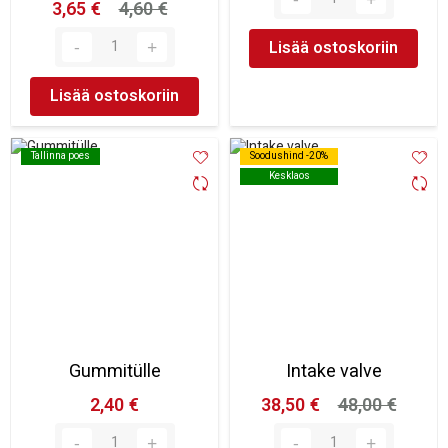
3,65 €
4,60 €
Lisää ostoskoriin
Lisää ostoskoriin
Tallinna poes
Tallinna poes
Soodushind -20%
Soodushind -20%
Kesklaos
Kesklaos
Gummitülle
Intake valve
2,40 €
38,50 €
48,00 €