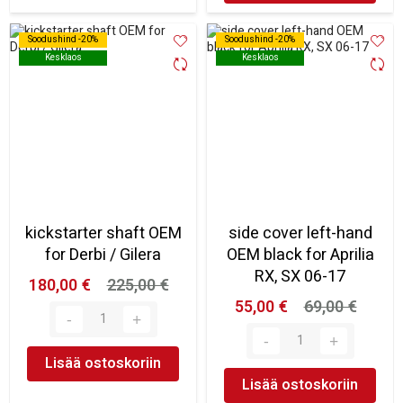
Soodushind -20%
Soodushind -20%
Soodushind -20%
Soodushind -20%
Kesklaos
Kesklaos
Kesklaos
Kesklaos
kickstarter shaft OEM
side cover left-hand
for Derbi / Gilera
OEM black for Aprilia
RX, SX 06-17
180,00 €
225,00 €
55,00 €
69,00 €
Lisää ostoskoriin
Lisää ostoskoriin