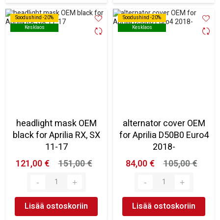
Soodushind -20%
Soodushind -20%
Soodushind -20%
Soodushind -20%
Kesklaos
Kesklaos
Kesklaos
Kesklaos
headlight mask OEM
alternator cover OEM
black for Aprilia RX, SX
for Aprilia D50B0 Euro4
11-17
2018-
121,00 €
151,00 €
84,00 €
105,00 €
Lisää ostoskoriin
Lisää ostoskoriin