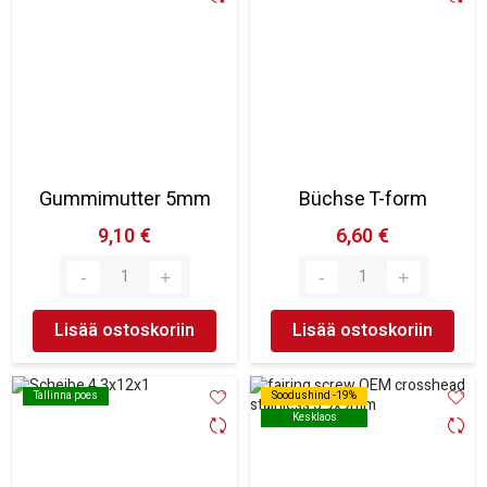
Gummimutter 5mm
Büchse T-form
9,10 €
6,60 €
Lisää ostoskoriin
Lisää ostoskoriin
Tallinna poes
Tallinna poes
Soodushind -19%
Soodushind -19%
Kesklaos
Kesklaos