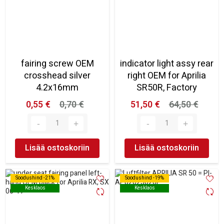
fairing screw OEM
indicator light assy rear
crosshead silver
right OEM for Aprilia
4.2x16mm
SR50R, Factory
0,55 €
0,70 €
51,50 €
64,50 €
Lisää ostoskoriin
Lisää ostoskoriin
Soodushind -21%
Soodushind -21%
Soodushind -19%
Soodushind -19%
Kesklaos
Kesklaos
Kesklaos
Kesklaos