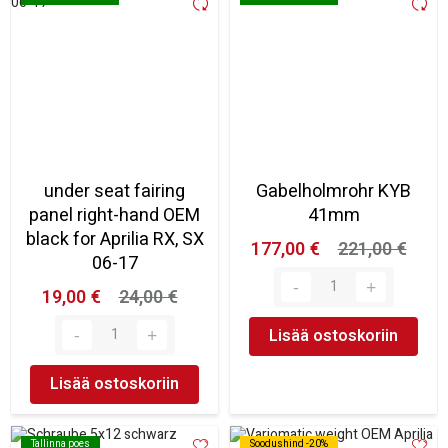
under seat fairing
Gabelholmrohr KYB
panel right-hand OEM
41mm
black for Aprilia RX, SX
177,00 €
221,00 €
06-17
19,00 €
24,00 €
Lisää ostoskoriin
Lisää ostoskoriin
Tallinna poes
Tallinna poes
Soodushind -20%
Soodushind -20%