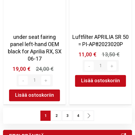
under seat fairing
Luftfilter APRILIA SR 50
panel left-hand OEM
= PI-AP82023020P
black for Aprilia RX, SX
11,00 €
13,50 €
06-17
19,00 €
24,00 €
Lisää ostoskoriin
Lisää ostoskoriin
Sivu
You're currently reading page
Sivu
Sivu
Sivu
Sivu
Seuraava
1
2
3
4