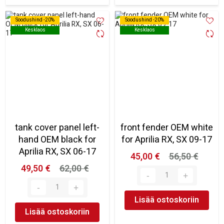
Soodushind -20%
Soodushind -20%
Soodushind -20%
Soodushind -20%
Kesklaos
Kesklaos
Kesklaos
Kesklaos
tank cover panel left-
front fender OEM white
hand OEM black for
for Aprilia RX, SX 09-17
Aprilia RX, SX 06-17
45,00 €
56,50 €
49,50 €
62,00 €
Lisää ostoskoriin
Lisää ostoskoriin