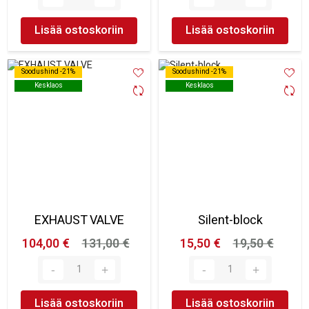
Lisää ostoskoriin
Lisää ostoskoriin
Soodushind -21%
Soodushind -21%
Soodushind -21%
Soodushind -21%
Kesklaos
Kesklaos
Kesklaos
Kesklaos
EXHAUST VALVE
Silent-block
104,00 €
131,00 €
15,50 €
19,50 €
Lisää ostoskoriin
Lisää ostoskoriin