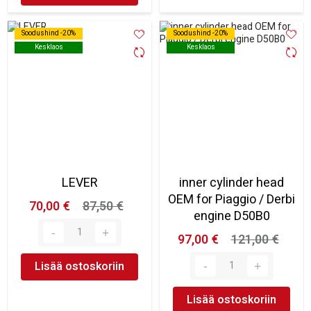
Soodushind -20%
Soodushind -20%
Soodushind -20%
Soodushind -20%
Kesklaos
Kesklaos
Kesklaos
Kesklaos
LEVER
inner cylinder head
OEM for Piaggio / Derbi
70,00 €
87,50 €
engine D50B0
97,00 €
121,00 €
Lisää ostoskoriin
Lisää ostoskoriin