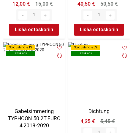
12,00 €
15,00 €
40,50 €
50,50 €
Lisää ostoskoriin
Lisää ostoskoriin
Soodushind -21%
Soodushind -21%
Soodushind -20%
Soodushind -20%
Kesklaos
Kesklaos
Kesklaos
Kesklaos
Gabelsimmering
Dichtung
TYPHOON 50 2T EURO
4,35 €
5,45 €
4 2018-2020