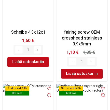
Scheibe 4,3x12x1
fairing screw OEM
crosshead stainless
1,60 €
3.9x9mm
1,10 €
1,35 €
Lisää ostoskoriin
Lisää ostoskoriin
Soodushind -21%
Soodushind -21%
Soodushind -20%
Soodushind -20%
Kesklaos
Kesklaos
Kesklaos
Kesklaos