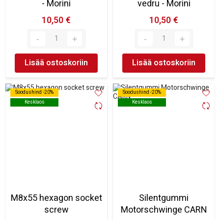
- Morini
vedru - Morini
10,50 €
10,50 €
Lisää ostoskoriin
Lisää ostoskoriin
Soodushind -20%
Soodushind -20%
Soodushind -20%
Soodushind -20%
Kesklaos
Kesklaos
Kesklaos
Kesklaos
M8x55 hexagon socket
Silentgummi
screw
Motorschwinge CARN