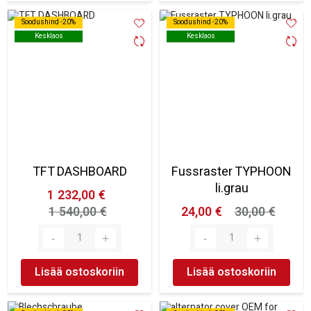
Soodushind -20%
Soodushind -20%
Soodushind -20%
Soodushind -20%
Kesklaos
Kesklaos
Kesklaos
Kesklaos
TFT DASHBOARD
Fussraster TYPHOON
li.grau
1 232,00 €
1 540,00 €
24,00 €
30,00 €
Lisää ostoskoriin
Lisää ostoskoriin