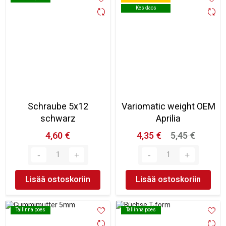
Kesklaos
Kesklaos
Schraube 5x12
Variomatic weight OEM
schwarz
Aprilia
4,60 €
4,35 €
5,45 €
Lisää ostoskoriin
Lisää ostoskoriin
Tallinna poes
Tallinna poes
Tallinna poes
Tallinna poes