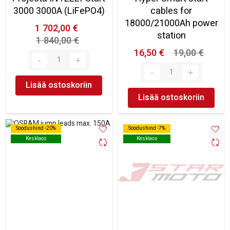
3000 3000A (LiFePO4)
cables for
18000/21000Ah power
1 702,00 €
station
1 840,00 €
16,50 €
19,00 €
Lisää ostoskoriin
Lisää ostoskoriin
Soodushind -20%
Soodushind -20%
Soodushind -7%
Soodushind -7%
Kesklaos
Kesklaos
Kesklaos
Kesklaos