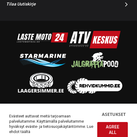
Tilaa Uutiskirje
© 2014-2026 Starmoto OÜ
ASETUKSET
Evästeet auttavat meitä tarjoamaan
palveluitamme. Käyttämällä palveluitamme
hyväksyt eväste- ja tietosuojakäytäntömme.
Lue
AGREE
ehdot täältä
ALL