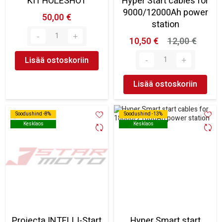
KIT HOLESHOT
Hyper Start cables for
9000/12000Ah power
50,00 €
station
10,50 €
12,00 €
Lisää ostoskoriin
Lisää ostoskoriin
Soodushind -8%
Soodushind -8%
Soodushind -13%
Soodushind -13%
Kesklaos
Kesklaos
Kesklaos
Kesklaos
Projecta INTELLI-Start
Hyper Smart start