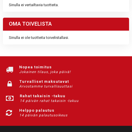
Sinulla ei vertailtavia tuotteita.
OMA TOIVELISTA
Sinulla ei ole tuotteita toivelistallasi.
Nopea toimitus
Jokainen tilaus, joka päivä!
Turvalliset maksutavat
Arvostamme turvallisuuttasi
Rahat takaisin -takuu
14 päivän rahat takaisin -takuu
Helppo palautus
14 päivän palautusoikeus