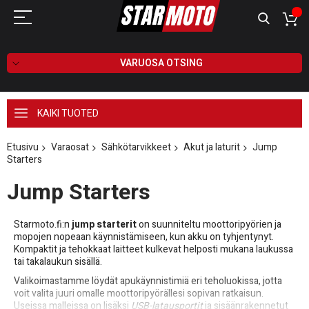
VARUOSA OTSING
KAIKI TUOTED
Etusivu
Varaosat
Sähkötarvikkeet
Akut ja laturit
Jump
Starters
Jump Starters
Starmoto.fi:n
jump starterit
on suunniteltu moottoripyörien ja
mopo­jen nopeaan käynnistämiseen, kun akku on tyhjentynyt.
Kompaktit ja tehokkaat laitteet kulkevat helposti mukana laukussa
tai takalaukun sisällä.
Valikoimastamme löydät apukäynnistimiä eri teholuokissa, jotta
voit valita juuri omalle moottoripyörällesi sopivan ratkaisun.
Useissa malleissa on lisäksi
USB-latausportit
ja sisäänrakennetut