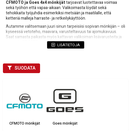
CFMOTO ja Goes 4x4 mönkijät
tarjoavat luotettavaa voimaa
sekä työhön että vapaa-aikaan. Valikoimasta löydät sekä
tehokkaita työjuhdia esimerkiksi metsään ja maatilalle, että
ketteriä malleja harraste- ja retkeilykäyttöön.
Autamme valitsemaan juuri sinun tarpeisiisi sopivan mönkijän – oli
kyseessä vetoteho, maavara, varusteltavuus tai ajomukavuus.
Saat samasta paikasta myös kattavan valikoiman lisävarusteita ja
varaosia CFMOTO- ja Goes-malleihin.
LISÄTIETOJA
Nelivetomallit vaativaan maastoon
Vaihtoehtoja työkäyttöön ja vapaa-aikaan
Jälkimarkkinat, huolto ja varaosat helposti
SUODATA
Kun hankit mönkijän meiltä, saat kilpailukykyisen hinnan,
asiantuntevan palvelun ja varmuuden siitä, että ajoneuvostasi
pidetään huolta myös tulevina vuosina.
CFMOTO mönkijät
Goes mönkijät