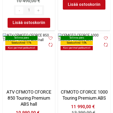
10 490,00 €
Lisää ostoskoriin
Lisää ostoskoriin
Tallinna poes
Tallinna poes
Tallinna poes
Tallinna poes
Soodushind -11%
Soodushind -11%
Soodushind -10%
Soodushind -10%
Küsi parimat pakkumist
Küsi parimat pakkumist
Küsi parimat pakkumist
Küsi parimat pakkumist
ATV CFMOTO CFORCE
CFMOTO CFORCE 1000
850 Touring Premium
Touring Premium ABS
ABS hall
11 990,00 €
10 990,00 €
13 390,00 €