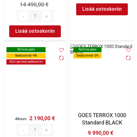
14 490,00 €
Lisää ostoskoriin
Lisää ostoskoriin
Tallinna poes
Tallinna poes
Tallinna poes
Tallinna poes
Soodushind -9%
Soodushind -9%
Soodushind -5%
Soodushind -5%
Küsi parimat pakkumist
Küsi parimat pakkumist
GOES TERROX 1000
2 190,00 €
Alkaen
Standard BLACK
9 990,00 €