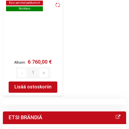
Küsi parimat pakkumist
Küsi parimat pakkumist
Kesklaos
Kesklaos
6 760,00 €
Alkaen
Lisää ostoskoriin
ETSI BRÄNDIÄ