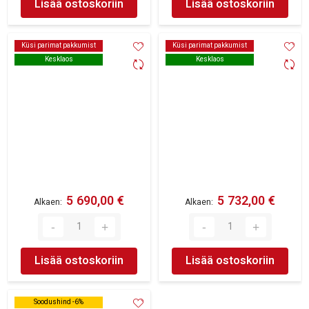
Lisää ostoskoriin
Lisää ostoskoriin
Küsi parimat pakkumist
Küsi parimat pakkumist
Küsi parimat pakkumist
Küsi parimat pakkumist
Kesklaos
Kesklaos
Kesklaos
Kesklaos
5 690,00 €
5 732,00 €
Alkaen
Alkaen
Lisää ostoskoriin
Lisää ostoskoriin
Soodushind -6%
Soodushind -6%