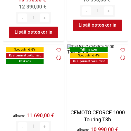
12 390,00 €
Lisää ostoskoriin
Lisää ostoskoriin
Soodushind -8%
Soodushind -8%
Tallinna poes
Tallinna poes
Küsi parimat pakkumist
Küsi parimat pakkumist
Soodushind -4%
Soodushind -4%
Kesklaos
Kesklaos
Küsi parimat pakkumist
Küsi parimat pakkumist
CFMOTO CFORCE 1000
11 690,00 €
Alkaen
Touring T3b
10 990,00 €
Alkaen