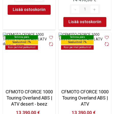
Lisää ostoskoriin
Lisää ostoskoriin
Tallinna poes
Tallinna poes
Tallinna poes
Tallinna poes
Soodushind -7%
Soodushind -7%
Soodushind -7%
Soodushind -7%
Küsi parimat pakkumist
Küsi parimat pakkumist
Küsi parimat pakkumist
Küsi parimat pakkumist
CFMOTO CFORCE 1000
CFMOTO CFORCE 1000
Touring Overland ABS |
Touring Overland ABS |
ATV desert - beez
ATV
13 390,00 €
13 390,00 €