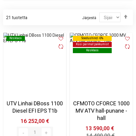
Jär
21
tuotetta
Järjestä
las
Kesklaos
Kesklaos
Soodushind -6%
Soodushind -6%
Küsi parimat pakkumist
Küsi parimat pakkumist
Kesklaos
Kesklaos
UTV Linhai DBoss 1100
CFMOTO CFORCE 1000
Diesel EFI EPS T1b
MV ATV hall-punane -
hall
16 252,00 €
13 590,00 €
14 490,00 €