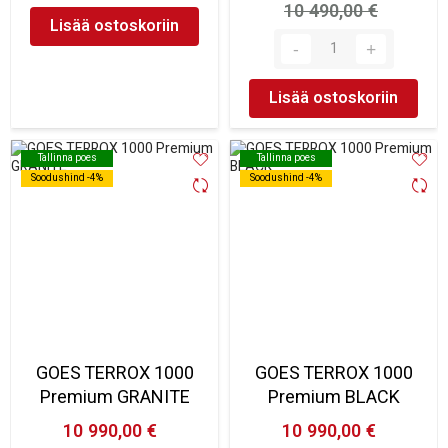
10 490,00 €
Lisää ostoskoriin
Lisää ostoskoriin
Tallinna poes
Tallinna poes
Tallinna poes
Tallinna poes
Soodushind -4%
Soodushind -4%
Soodushind -4%
Soodushind -4%
GOES TERROX 1000
GOES TERROX 1000
Premium GRANITE
Premium BLACK
10 990,00 €
10 990,00 €