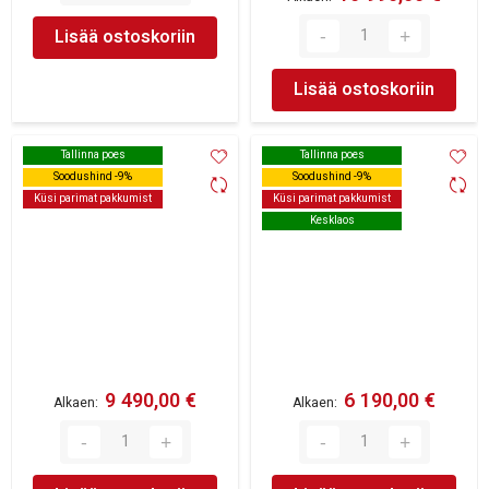
Lisää ostoskoriin
Lisää ostoskoriin
Tallinna poes
Tallinna poes
Tallinna poes
Tallinna poes
Soodushind -9%
Soodushind -9%
Soodushind -9%
Soodushind -9%
Küsi parimat pakkumist
Küsi parimat pakkumist
Küsi parimat pakkumist
Küsi parimat pakkumist
Kesklaos
Kesklaos
9 490,00 €
6 190,00 €
Alkaen
Alkaen