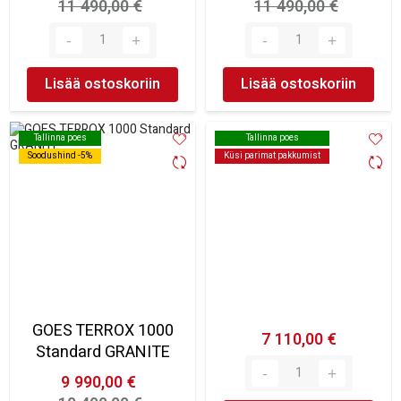
11 490,00 €
11 490,00 €
Lisää ostoskoriin
Lisää ostoskoriin
Tallinna poes
Tallinna poes
Tallinna poes
Tallinna poes
Soodushind -5%
Soodushind -5%
Küsi parimat pakkumist
Küsi parimat pakkumist
GOES TERROX 1000
7 110,00 €
Standard GRANITE
9 990,00 €