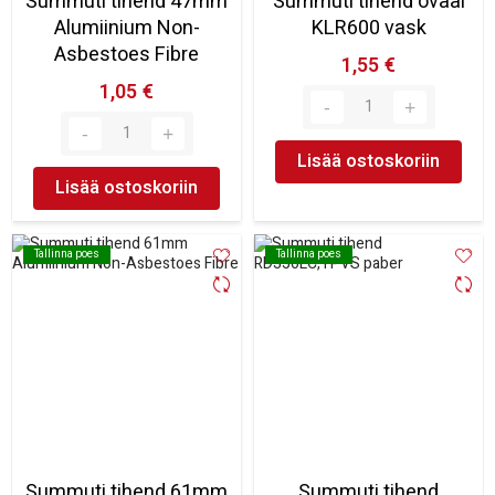
Summuti tihend 47mm
Summuti tihend ovaal
Alumiinium Non-
KLR600 vask
Asbestoes Fibre
1,55 €
1,05 €
Lisää ostoskoriin
Lisää ostoskoriin
Tallinna poes
Tallinna poes
Tallinna poes
Tallinna poes
Summuti tihend 61mm
Summuti tihend