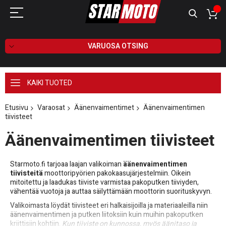
VARUOSA OTSING
KAIKI TUOTED
Etusivu
Varaosat
Äänenvaimentimet
Äänenvaimentimen
tiivisteet
Äänenvaimentimen tiivisteet
Starmoto.fi tarjoaa laajan valikoiman
äänenvaimentimen
tiivisteitä
moottoripyörien pakokaasujärjestelmiin. Oikein
mitoitettu ja laadukas tiiviste varmistaa pakoputken tiiviyden,
vähentää vuotoja ja auttaa säilyttämään moottorin suorituskyvyn.
Valikoimasta löydät tiivisteet eri halkaisijoilla ja materiaaleilla niin
äänenvaimentimen ja putken liitoksiin kuin muihin pakoputken
kriittisiin kohtiin.
Kun tiiviste on kunnossa, myös äänitaso ja