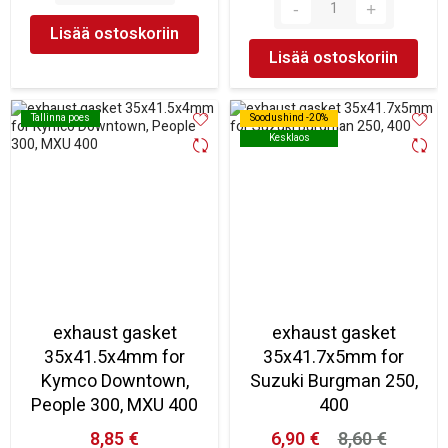
Lisää ostoskoriin
Lisää ostoskoriin
Tallinna poes
Tallinna poes
Soodushind -20%
Soodushind -20%
Kesklaos
Kesklaos
exhaust gasket
exhaust gasket
35x41.5x4mm for
35x41.7x5mm for
Kymco Downtown,
Suzuki Burgman 250,
People 300, MXU 400
400
8,85 €
6,90 €
8,60 €