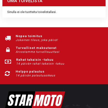
OMA TOIVELISTA
Sinulla ei ole tuotteita toivelistallasi.
Nopea toimitus
Jokainen tilaus, joka päivä!
Turvalliset maksutavat
Arvostamme turvallisuuttasi
Rahat takaisin -takuu
14 päivän rahat takaisin -takuu
Helppo palautus
14 päivän palautusoikeus