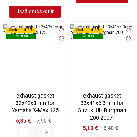
Lisää ostoskoriin
Soodushind -20%
Soodushind -20%
Soodushind -20%
Soodushind -20%
Kesklaos
Kesklaos
Kesklaos
Kesklaos
exhaust gasket
exhaust gasket
32x42x3mm for
33x41x5.3mm for
Yamaha X-Max 125
Suzuki UH Burgman
200 2007-
6,35 €
7,95 €
5,10 €
6,40 €