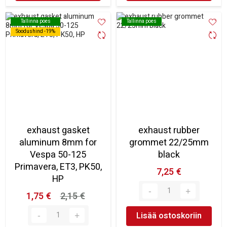
Tallinna poes
Tallinna poes
Tallinna poes
Tallinna poes
Soodushind -19%
Soodushind -19%
exhaust gasket
exhaust rubber
aluminum 8mm for
grommet 22/25mm
Vespa 50-125
black
Primavera, ET3, PK50,
7,25 €
HP
1,75 €
2,15 €
Lisää ostoskoriin