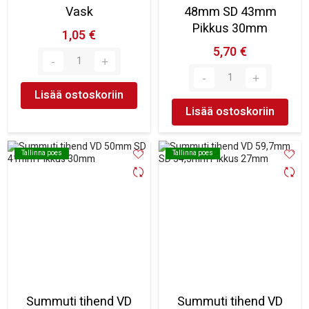
Vask
48mm SD 43mm
Pikkus 30mm
1,05 €
5,70 €
Lisää ostoskoriin
Lisää ostoskoriin
Tallinna poes
Tallinna poes
Tallinna poes
Tallinna poes
Summuti tihend VD
Summuti tihend VD