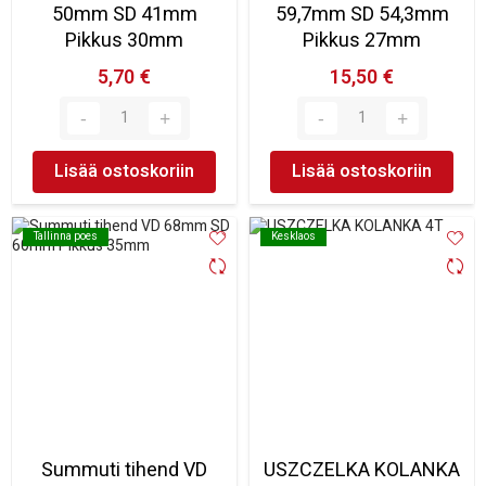
50mm SD 41mm
59,7mm SD 54,3mm
Pikkus 30mm
Pikkus 27mm
5,70 €
15,50 €
Lisää ostoskoriin
Lisää ostoskoriin
Tallinna poes
Tallinna poes
Kesklaos
Kesklaos
Summuti tihend VD
USZCZELKA KOLANKA