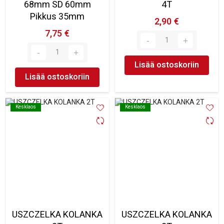
68mm SD 60mm
4T
Pikkus 35mm
2,90 €
7,75 €
Lisää ostoskoriin
Lisää ostoskoriin
Kesklaos
Kesklaos
Kesklaos
Kesklaos
USZCZELKA KOLANKA
USZCZELKA KOLANKA