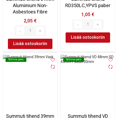
Alumiinium Non-
RD350LC,YPVS paber
Asbestoes Fibre
1,05 €
2,05 €
Lisää ostoskoriin
Lisää ostoskoriin
Tallinna poes
Tallinna poes
Tallinna poes
Tallinna poes
Summuti tihend 39mm
Summuti tihend VD