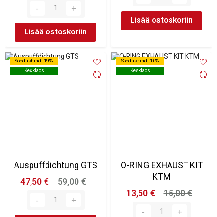
Lisää ostoskoriin
Lisää ostoskoriin
Soodushind -19%
Soodushind -19%
Soodushind -10%
Soodushind -10%
Kesklaos
Kesklaos
Kesklaos
Kesklaos
Auspuffdichtung GTS
O-RING EXHAUST KIT
KTM
47,50 €
59,00 €
13,50 €
15,00 €