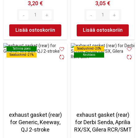
3,20 €
3,05 €
Lisää ostoskoriin
Lisää ostoskoriin
Tallinna poes
Tallinna poes
Soodushind -20%
Soodushind -20%
Soodushind -21%
Soodushind -21%
Kesklaos
Kesklaos
exhaust gasket (rear)
exhaust gasket (rear)
for Generic, Keeway,
for Derbi Senda, Aprilia
QJ 2-stroke
RX/SX, Gilera RCR/SMT