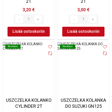
2T
2T
3,20 €
3,00 €
Lisää ostoskoriin
Lisää ostoskoriin
Kesklaos
Kesklaos
Kesklaos
Kesklaos
USZCZELKA KOLANKO
USZCZELKA KOLANKA
CYLINDER 2T
DO SUZUKI GN125