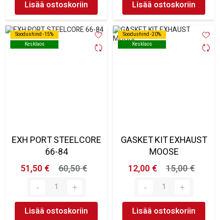
Lisää ostoskoriin
Lisää ostoskoriin
Soodushind -15%
Soodushind -15%
Soodushind -20%
Soodushind -20%
Kesklaos
Kesklaos
Kesklaos
Kesklaos
EXH PORT STEELCORE
GASKET KIT EXHAUST
66-84
MOOSE
51,50 €
60,50 €
12,00 €
15,00 €
Lisää ostoskoriin
Lisää ostoskoriin