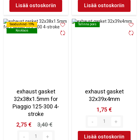
Lisää ostoskoriin
Lisää ostoskoriin
Soodushind -19%
Soodushind -19%
Tallinna poes
Tallinna poes
Kesklaos
Kesklaos
exhaust gasket
exhaust gasket
32x38x1.5mm for
32x39x4mm
Piaggio 125-300 4-
1,75 €
stroke
2,75 €
3,40 €
Lisää ostoskoriin