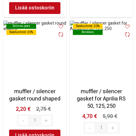
Lisää ostoskoriin
Tallinna poes
Tallinna poes
Soodushind -20%
Soodushind -20%
Soodushind -20%
Soodushind -20%
Kesklaos
Kesklaos
muffler / silencer
muffler / silencer
gasket round shaped
gasket for Aprilia RS
50, 125, 250
2,20 €
2,75 €
4,70 €
5,90 €
Lisää ostoskoriin