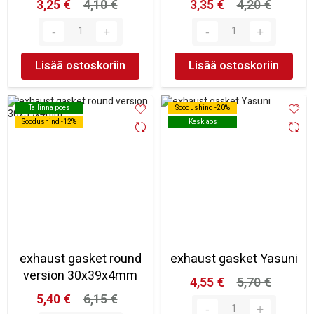
3,25 €
4,10 €
3,35 €
4,20 €
Lisää ostoskoriin
Lisää ostoskoriin
Tallinna poes
Tallinna poes
Soodushind -20%
Soodushind -20%
Soodushind -12%
Soodushind -12%
Kesklaos
Kesklaos
exhaust gasket round
exhaust gasket Yasuni
version 30x39x4mm
4,55 €
5,70 €
5,40 €
6,15 €