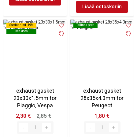
Lisää ostoskoriin
Soodushind -19%
Soodushind -19%
Tallinna poes
Tallinna poes
Kesklaos
Kesklaos
exhaust gasket
exhaust gasket
23x30x1.5mm for
28x35x4.3mm for
Piaggio, Vespa
Peugeot
2,30 €
2,85 €
1,80 €