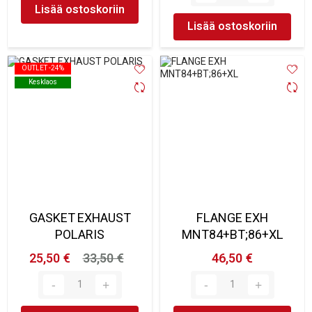
Lisää ostoskoriin
Lisää ostoskoriin
OUTLET -24%
OUTLET -24%
Kesklaos
Kesklaos
GASKET EXHAUST
FLANGE EXH
POLARIS
MNT84+BT;86+XL
25,50 €
33,50 €
46,50 €