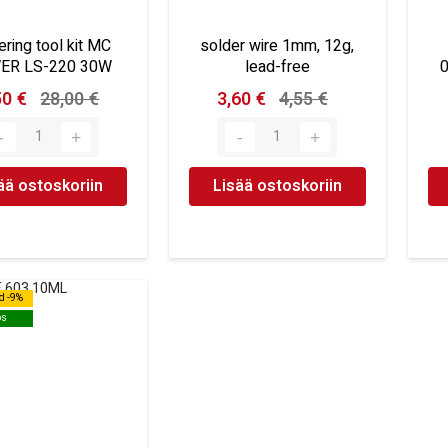
ering tool kit MC
solder wire 1mm, 12g,
ER LS-220 30W
lead-free
0
50 €
28,00 €
3,60 €
4,55 €
ää ostoskoriin
Lisää ostoskoriin
d -9%
d -9%
os
os