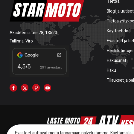
Tietoa
Blogi ja uutiset
Tietoa yrityks
Käyttöehdot
Akadeemia tee 78, 13520
Evästeet ja tie
Tallinna, Viro
Henkilötietojen
Hakusanat
Haku
Tilaukset ja p
Evästeet auttavat meitä tarjoamaan palveluitamme. Käyttämällä