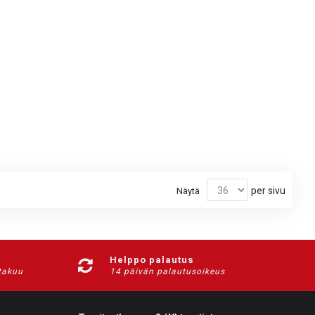
per sivu
Näytä
Helppo palautus
-takuu
14 päivän palautusoikeus