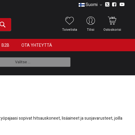
Suomi
Toivelista
Tilisi
Ostoskorisi
B2B
OTA YHTEYTTÄ
Valitse ...
yöpajaasi sopivat hitsauskoneet, lisäaineet ja suojavarusteet, joilla