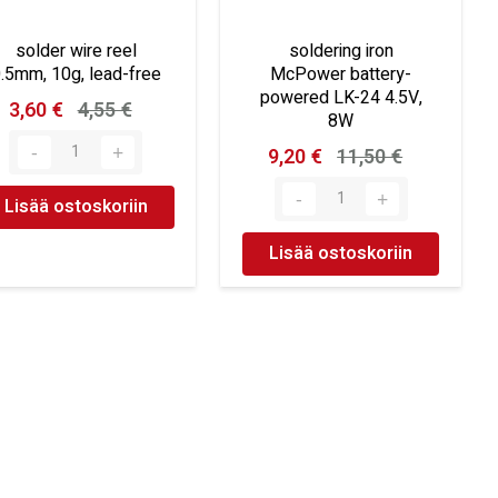
solder wire reel
soldering iron
.5mm, 10g, lead-free
McPower battery-
powered LK-24 4.5V,
3,60 €
4,55 €
8W
9,20 €
11,50 €
Lisää ostoskoriin
Lisää ostoskoriin