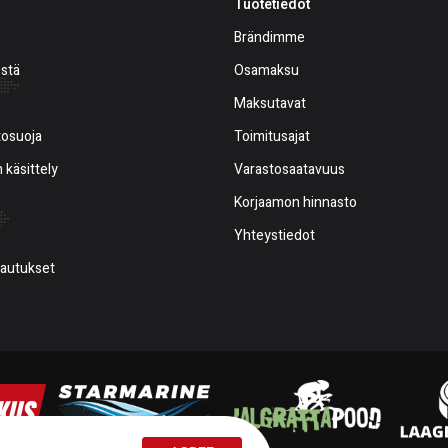
Tuotetiedot
Brändimme
estä
Osamaksu
Maksutavat
tosuoja
Toimitusajat
 käsittely
Varastosaatavuus
Korjaamon hinnasto
Yhteystiedot
alautukset