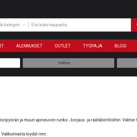
Kaikki kategoriat
IT
ALENNUKSET
OUTLET
TYÖPAJA
BLOGI
Valitse ...
oripyörän ja muun ajoneuvon runko-, korjaus- ja räätälöintitöihin. Valitse t
. Valikoimasta löydät mm.: