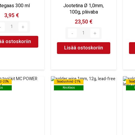
itegaas 300 ml
Jootetina Ø 1,0mm,
100g, pliivaba
3,95 €
23,50 €
ää ostoskoriin
Lisää ostoskoriin
d -20%
d -20%
Soodushind -21%
Soodushind -21%
Soo
Soo
os
os
Kesklaos
Kesklaos