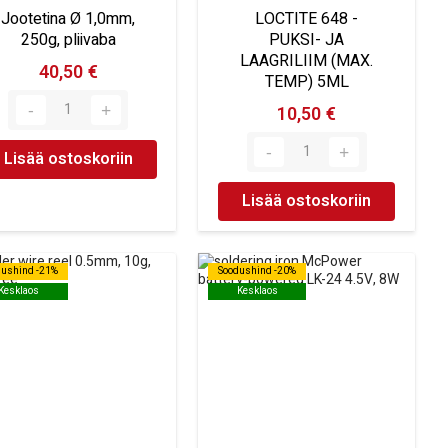
Jootetina Ø 1,0mm,
LOCTITE 648 -
250g, pliivaba
PUKSI- JA
LAAGRILIIM (MAX.
40,50 €
TEMP) 5ML
10,50 €
Lisää ostoskoriin
Lisää ostoskoriin
dushind -21%
dushind -21%
Soodushind -20%
Soodushind -20%
Kesklaos
Kesklaos
Kesklaos
Kesklaos