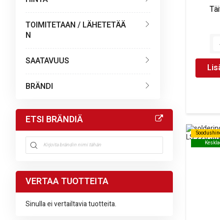
Tä
TOIMITETAAN / LÄHETETÄÄ
N
SAATAVUUS
Lis
BRÄNDI
ETSI BRÄNDIÄ
Soodushin
Soodushin
Keskla
Keskla
VERTAA TUOTTEITA
Sinulla ei vertailtavia tuotteita.