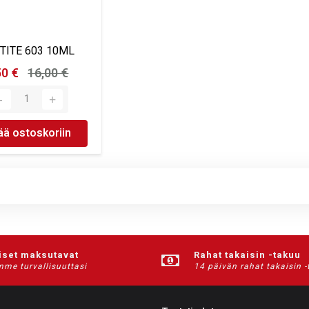
TITE 603 10ML
50 €
16,00 €
ää ostoskoriin
iset maksutavat
Rahat takaisin -takuu
me turvallisuuttasi
14 päivän rahat takaisin 