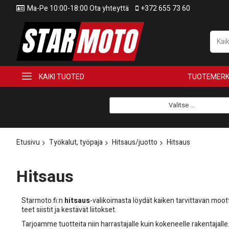
Ma-Pe 10:00-18:00 Ota yhteyttä
+372 655 73 60
KAIKI TUOTED
TUOTEMERK
Valitse ...
Etusivu
Työkalut, työpaja
Hitsaus/juotto
Hitsaus
Hitsaus
Starmoto.fi:n
hitsaus
-valikoimasta löydät kaiken tarvittavan moott
teet siistit ja kestävät liitokset.
Tarjoamme tuotteita niin harrastajalle kuin kokeneelle rakentajalle