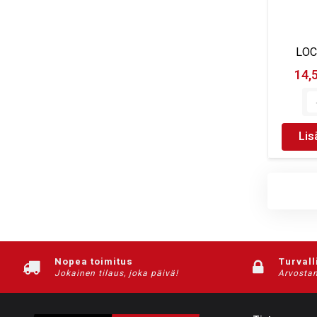
LOC
14,
Lis
Nopea toimitus
Turvall
Jokainen tilaus, joka päivä!
Arvostam