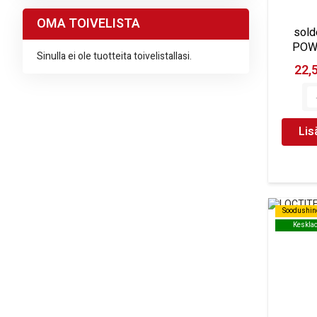
OMA TOIVELISTA
sold
POW
Sinulla ei ole tuotteita toivelistallasi.
22,
Lis
Soodushin
Soodushin
Keskla
Keskla