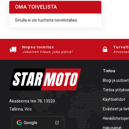
OMA TOIVELISTA
Sinulla ei ole tuotteita toivelistallasi.
Nopea toimitus
Turvall
Jokainen tilaus, joka päivä!
Arvostam
Tietoa
Blogi ja uutiset
Tietoa yrityks
Käyttöehdot
Akadeemia tee 78, 13520
Evästeet ja tie
Tallinna, Viro
Henkilötietojen
Hakusanat