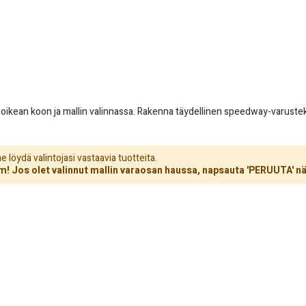
sa oikean koon ja mallin valinnassa. Rakenna täydellinen speedway-varust
löydä valintojasi vastaavia tuotteita.
! Jos olet valinnut mallin varaosan haussa, napsauta 'PERUUTA' nä