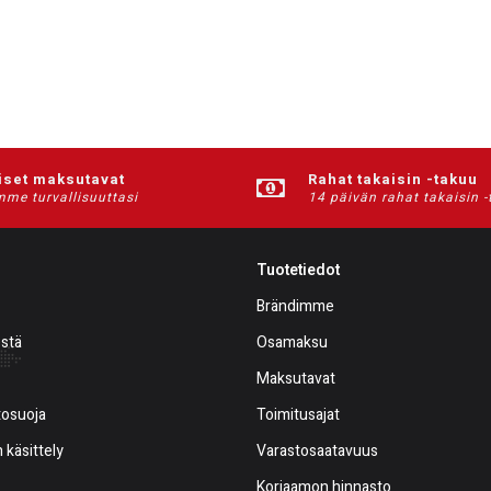
iset maksutavat
Rahat takaisin -takuu
me turvallisuuttasi
14 päivän rahat takaisin 
Tuotetiedot
Brändimme
estä
Osamaksu
Maksutavat
tosuoja
Toimitusajat
 käsittely
Varastosaatavuus
Korjaamon hinnasto