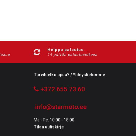
Helppo palautus
-takuu
14 päivän palautusoikeus
Tarvitsetko apua? / Yhteystietomme
+372 655 73 60
info@starmoto.ee
Ma - Pe: 10:00 - 18:00
Tilaa uutiskirje
Tilaa