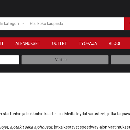
Kaikki kategoriat
IT
ALENNUKSET
OUTLET
TYÖPAJA
BLOGI
Valitse ...
startteihin ja tiukkoihin kaarteisiin. Meiltä löydät varusteet, jotka tarjoav
uojat, ajotakit sekä ajohousut
, jotka kestävät speedway-ajon vaatimukse