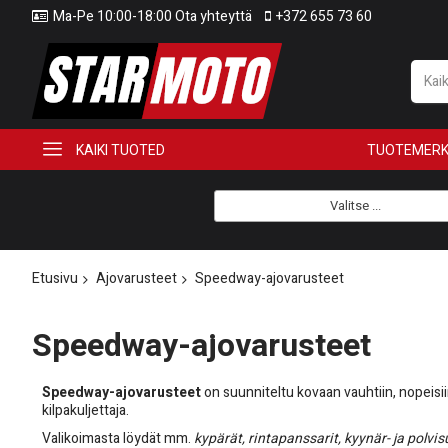
Ma-Pe 10:00-18:00 Ota yhteyttä
+372 655 73 60
KAIKI TUOTED
TUOTEMERK
Valitse ...
Etusivu
Ajovarusteet
Speedway-ajovarusteet
Speedway-ajovarusteet
Speedway-ajovarusteet
on suunniteltu kovaan vauhtiin, nopeisiin 
kilpakuljettaja.
Valikoimasta löydät mm.
kypärät, rintapanssarit, kyynär- ja polvis