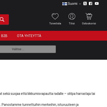
Suomi
Toivelista
Tilisi
Ostoskorisi
B2B
OTA YHTEYTTÄ
Valitse ...
at sekä suojaa että liikkumisvapautta radalle – olitpa harrastaja tai
t. Panostamme tunnettuihin merkeihin, istuvuuteen ja