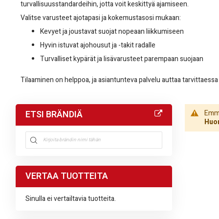
turvallisuusstandardeihin, jotta voit keskittyä ajamiseen.
Valitse varusteet ajotapasi ja kokemustasosi mukaan:
Kevyet ja joustavat suojat nopeaan liikkumiseen
Hyvin istuvat ajohousut ja -takit radalle
Turvalliset kypärät ja lisävarusteet parempaan suojaan
Tilaaminen on helppoa, ja asiantunteva palvelu auttaa tarvittaes
ETSI BRÄNDIÄ
Emme 
Huom
VERTAA TUOTTEITA
Sinulla ei vertailtavia tuotteita.