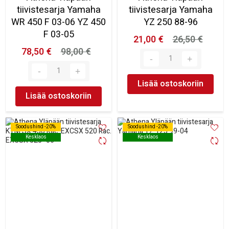
tiivistesarja Yamaha
tiivistesarja Yamaha
WR 450 F 03-06 YZ 450
YZ 250 88-96
F 03-05
21,00 €
26,50 €
78,50 €
98,00 €
Lisää ostoskoriin
Lisää ostoskoriin
Soodushind -20%
Soodushind -20%
Soodushind -20%
Soodushind -20%
Kesklaos
Kesklaos
Kesklaos
Kesklaos