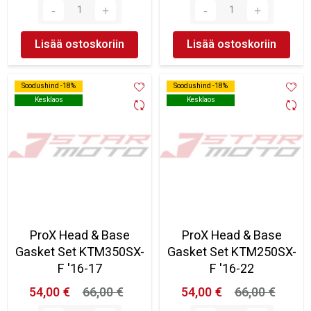
Lisää ostoskoriin
Lisää ostoskoriin
Soodushind -18%
Soodushind -18%
Soodushind -18%
Soodushind -18%
Kesklaos
Kesklaos
Kesklaos
Kesklaos
ProX Head & Base
ProX Head & Base
Gasket Set KTM350SX-
Gasket Set KTM250SX-
F '16-17
F '16-22
54,00 €
66,00 €
54,00 €
66,00 €