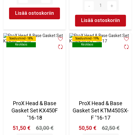
Lisää ostoskoriin
Lisää ostoskoriin
Soodushind -18%
Soodushind -18%
Soodushind -19%
Soodushind -19%
Kesklaos
Kesklaos
Kesklaos
Kesklaos
ProX Head & Base
ProX Head & Base
Gasket Set KX450F
Gasket Set KTM450SX-
'16-18
F '16-17
51,50 €
63,00 €
50,50 €
62,50 €