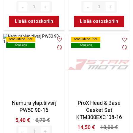
Lisää ostoskoriin
Lisää ostoskoriin
Soodushind -19%
Soodushind -19%
Soodushind -19%
Soodushind -19%
Kesklaos
Kesklaos
Kesklaos
Kesklaos
Namura yläp.tiivsrj
ProX Head & Base
PW50 90-16
Gasket Set
KTM300EXC '08-16
5,40 €
6,70 €
14,50 €
18,00 €