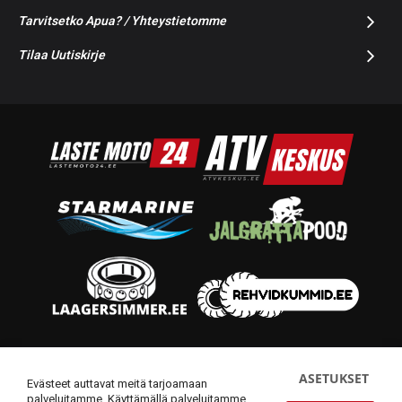
Tarvitsetko Apua? / Yhteystietomme
Tilaa Uutiskirje
© 2014-2026 Starmoto OÜ
ASETUKSET
Evästeet auttavat meitä tarjoamaan
palveluitamme. Käyttämällä palveluitamme