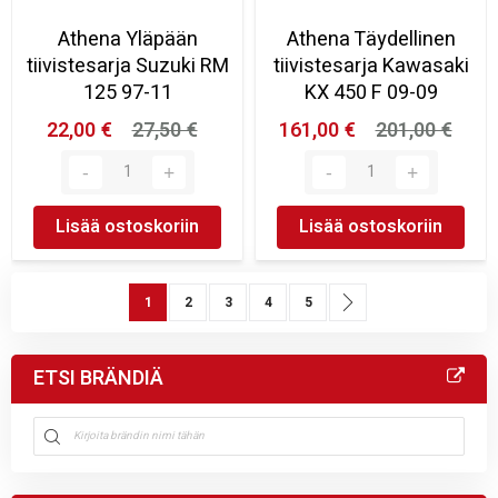
Athena Yläpään
Athena Täydellinen
tiivistesarja Suzuki RM
tiivistesarja Kawasaki
125 97-11
KX 450 F 09-09
22,00 €
27,50 €
161,00 €
201,00 €
Lisää ostoskoriin
Lisää ostoskoriin
Sivu
You're currently reading page
Sivu
Sivu
Sivu
Sivu
Sivu
Seuraava
1
2
3
4
5
ETSI BRÄNDIÄ