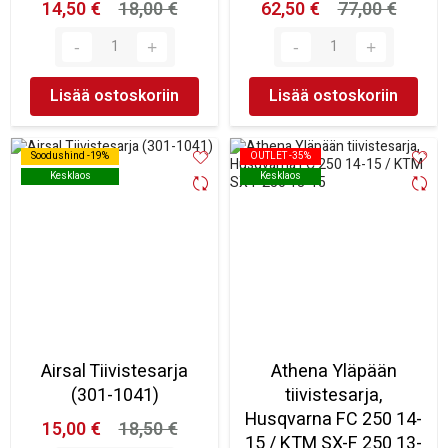
14,50 €
18,00 €
62,50 €
77,00 €
Lisää ostoskoriin
Lisää ostoskoriin
Soodushind -19%
Soodushind -19%
OUTLET -35%
OUTLET -35%
Kesklaos
Kesklaos
Kesklaos
Kesklaos
Airsal Tiivistesarja
Athena Yläpään
(301-1041)
tiivistesarja,
Husqvarna FC 250 14-
15,00 €
18,50 €
15 / KTM SX-F 250 13-