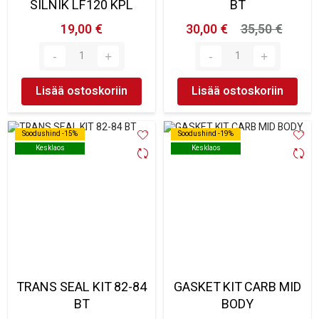
SILNIK LF120 KPL
BT
19,00 €
30,00 €
35,50 €
Lisää ostoskoriin
Lisää ostoskoriin
Soodushind -15%
Soodushind -15%
Soodushind -19%
Soodushind -19%
Kesklaos
Kesklaos
Kesklaos
Kesklaos
TRANS SEAL KIT 82-84
GASKET KIT CARB MID
BT
BODY