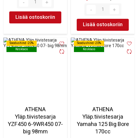
Lisää ostoskoriin
Lisää ostoskoriin
Soodushind -20%
Soodushind -20%
Soodushind -20%
Soodushind -20%
Kesklaos
Kesklaos
Kesklaos
Kesklaos
ATHENA
ATHENA
Yläp.tiivistesarja
Yläp.tiivistesarja
YZF450 6-9WR450 07-
Yamaha 125 Big Bore
big 98mm
170cc