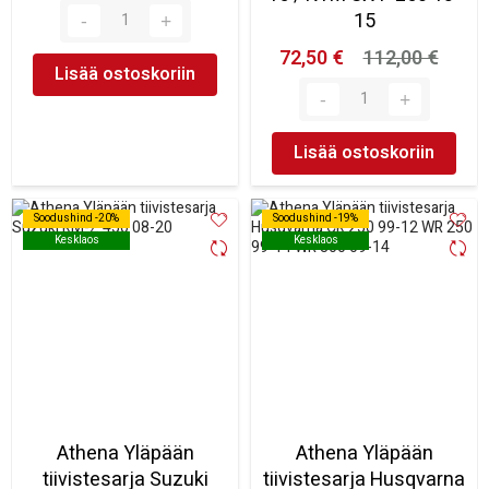
15
72,50 €
112,00 €
Lisää ostoskoriin
Lisää ostoskoriin
Soodushind -20%
Soodushind -20%
Soodushind -19%
Soodushind -19%
Kesklaos
Kesklaos
Kesklaos
Kesklaos
Athena Yläpään
Athena Yläpään
tiivistesarja Suzuki
tiivistesarja Husqvarna