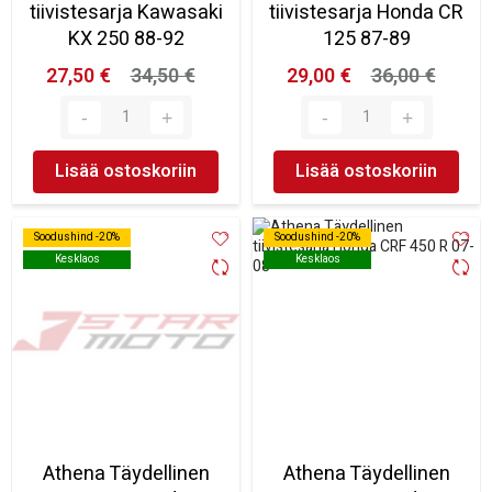
tiivistesarja Kawasaki
tiivistesarja Honda CR
KX 250 88-92
125 87-89
27,50 €
34,50 €
29,00 €
36,00 €
Lisää ostoskoriin
Lisää ostoskoriin
Soodushind -20%
Soodushind -20%
Soodushind -20%
Soodushind -20%
Kesklaos
Kesklaos
Kesklaos
Kesklaos
Athena Täydellinen
Athena Täydellinen