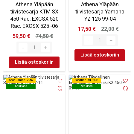
Athena Yläpään
Athena Yläpään
tiivistesarja KTM SX
tiivistesarja Yamaha
450 Rac. EXCSX 520
YZ 125 99-04
Rac. EXCSX 525 -06
17,50 €
22,00 €
59,50 €
74,50 €
Lisää ostoskoriin
Lisää ostoskoriin
Soodushind -20%
Soodushind -20%
Soodushind -20%
Soodushind -20%
Kesklaos
Kesklaos
Kesklaos
Kesklaos