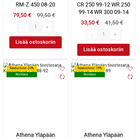
RM-Z 450 08-20
CR 250 99-12 WR 250
99-14 WR 300 09-14
79,50 €
99,50 €
33,50 €
41,50 €
Lisää ostoskoriin
Lisää ostoskoriin
Soodushind -20%
Soodushind -20%
Soodushind -19%
Soodushind -19%
Kesklaos
Kesklaos
Kesklaos
Kesklaos
Athena Yläpään
Athena Yläpään