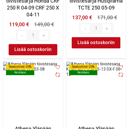
tiivistesarja Honda CRF
tiivistesarja Husqvarna
250 R 04-09 CRF 250 X
TCTE 250 05-09
04-11
137,00 €
171,00 €
119,00 €
149,00 €
Lisää ostoskoriin
Lisää ostoskoriin
Soodushind -20%
Soodushind -20%
Soodushind -20%
Soodushind -20%
Kesklaos
Kesklaos
Kesklaos
Kesklaos
Athena Yläpään
Athena Yläpään