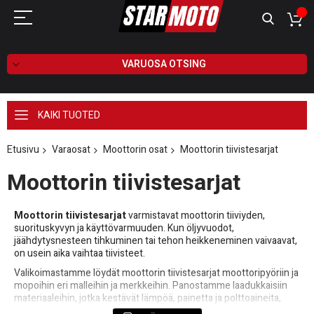
VARUOSA OTSING
KAIKI TUOTED
Etusivu
Varaosat
Moottorin osat
Moottorin tiivistesarjat
Moottorin tiivistesarjat
Moottorin tiivistesarjat
varmistavat moottorin tiiviyden,
suorituskyvyn ja käyttövarmuuden. Kun öljyvuodot,
jäähdytysnesteen tihkuminen tai tehon heikkeneminen vaivaavat,
on usein aika vaihtaa tiivisteet.
Valikoimastamme löydät moottorin tiivistesarjat moottoripyöriin ja
mopoihin eri malleihin ja merkkeihin. Panostamme laadukkaisiin
materiaaleihin, jotka kestävät lämpöä, painetta ja polttoaineita,
jotta moottori toimii luotettavasti kilometristä toiseen.