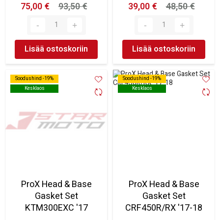
75,00 €
93,50 €
39,00 €
48,50 €
Lisää ostoskoriin
Lisää ostoskoriin
Soodushind -19%
Soodushind -19%
Soodushind -19%
Soodushind -19%
Kesklaos
Kesklaos
Kesklaos
Kesklaos
ProX Head & Base
ProX Head & Base
Gasket Set
Gasket Set
KTM300EXC '17
CRF450R/RX '17-18