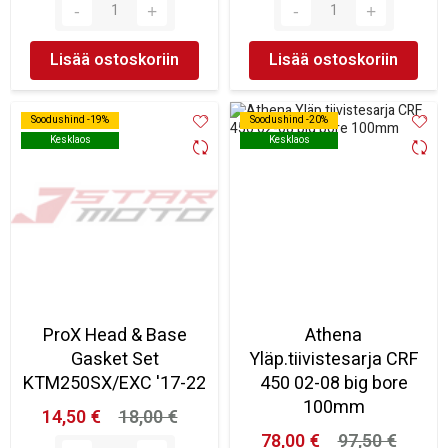
Lisää ostoskoriin
Lisää ostoskoriin
Soodushind -19%
Soodushind -19%
Soodushind -20%
Soodushind -20%
Kesklaos
Kesklaos
Kesklaos
Kesklaos
ProX Head & Base
Athena
Gasket Set
Yläp.tiivistesarja CRF
KTM250SX/EXC '17-22
450 02-08 big bore
100mm
14,50 €
18,00 €
78,00 €
97,50 €