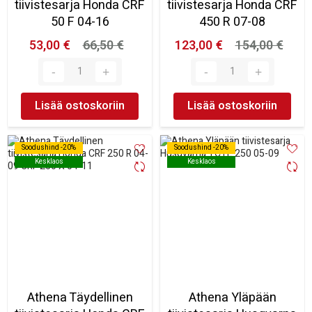
tiivistesarja Honda CRF
tiivistesarja Honda CRF
50 F 04-16
450 R 07-08
53,00 €
66,50 €
123,00 €
154,00 €
Lisää ostoskoriin
Lisää ostoskoriin
Soodushind -20%
Soodushind -20%
Soodushind -20%
Soodushind -20%
Kesklaos
Kesklaos
Kesklaos
Kesklaos
Athena Täydellinen
Athena Yläpään