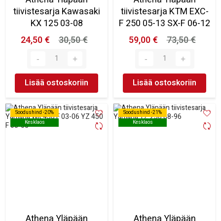
tiivistesarja Kawasaki
tiivistesarja KTM EXC-
KX 125 03-08
F 250 05-13 SX-F 06-12
24,50 €
30,50 €
59,00 €
73,50 €
Lisää ostoskoriin
Lisää ostoskoriin
Soodushind -20%
Soodushind -20%
Soodushind -21%
Soodushind -21%
Kesklaos
Kesklaos
Kesklaos
Kesklaos
Athena Yläpään
Athena Yläpään