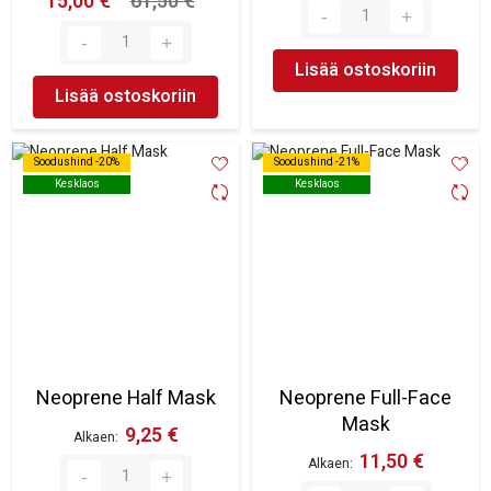
15,00 €
61,50 €
Lisää ostoskoriin
Lisää ostoskoriin
Soodushind -20%
Soodushind -20%
Soodushind -21%
Soodushind -21%
Kesklaos
Kesklaos
Kesklaos
Kesklaos
Neoprene Half Mask
Neoprene Full-Face
Mask
9,25 €
Alkaen
11,50 €
Alkaen