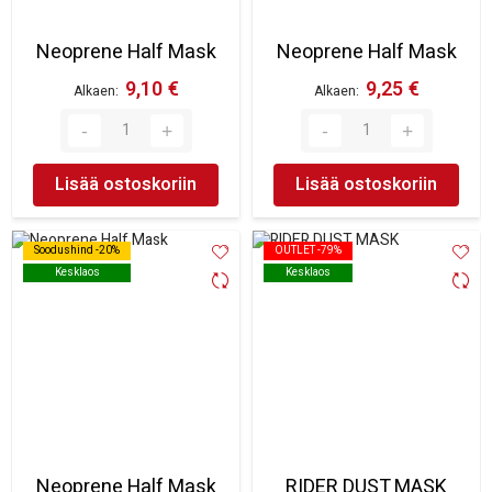
Neoprene Half Mask
Neoprene Half Mask
9,10 €
9,25 €
Alkaen
Alkaen
Lisää ostoskoriin
Lisää ostoskoriin
Soodushind -20%
Soodushind -20%
OUTLET -79%
OUTLET -79%
Kesklaos
Kesklaos
Kesklaos
Kesklaos
Neoprene Half Mask
RIDER DUST MASK