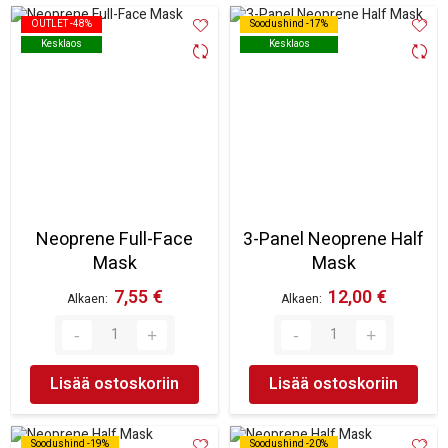
OUTLET -48%
OUTLET -48%
Soodushind -17%
Soodushind -17%
Kesklaos
Kesklaos
Kesklaos
Kesklaos
Neoprene Full-Face
3-Panel Neoprene Half
Mask
Mask
7,55 €
12,00 €
Alkaen
Alkaen
Lisää ostoskoriin
Lisää ostoskoriin
Soodushind -19%
Soodushind -19%
Soodushind -20%
Soodushind -20%