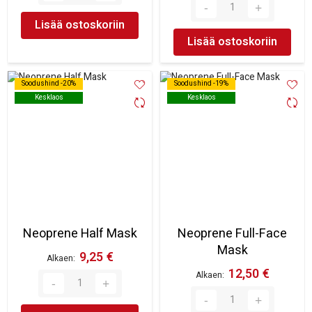
Lisää ostoskoriin
Lisää ostoskoriin
Soodushind -20%
Soodushind -20%
Soodushind -19%
Soodushind -19%
Kesklaos
Kesklaos
Kesklaos
Kesklaos
Neoprene Half Mask
Neoprene Full-Face
Mask
9,25 €
Alkaen
12,50 €
Alkaen