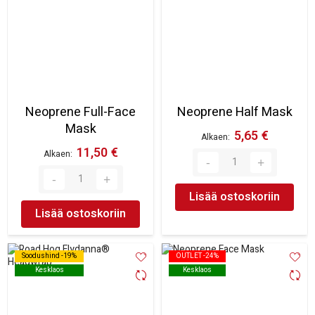
Neoprene Full-Face
Neoprene Half Mask
Mask
5,65 €
Alkaen
11,50 €
Alkaen
Lisää ostoskoriin
Lisää ostoskoriin
Soodushind -19%
Soodushind -19%
OUTLET -24%
OUTLET -24%
Kesklaos
Kesklaos
Kesklaos
Kesklaos