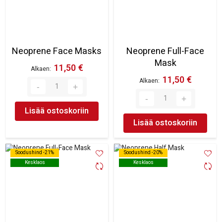
Neoprene Face Masks
Neoprene Full-Face
Mask
11,50 €
Alkaen
11,50 €
Alkaen
Lisää ostoskoriin
Lisää ostoskoriin
Soodushind -21%
Soodushind -21%
Soodushind -20%
Soodushind -20%
Kesklaos
Kesklaos
Kesklaos
Kesklaos