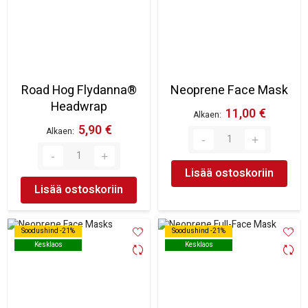
Road Hog Flydanna®
Neoprene Face Mask
Headwrap
11,00 €
Alkaen
5,90 €
Alkaen
Lisää ostoskoriin
Lisää ostoskoriin
Soodushind -21%
Soodushind -21%
Soodushind -21%
Soodushind -21%
Kesklaos
Kesklaos
Kesklaos
Kesklaos