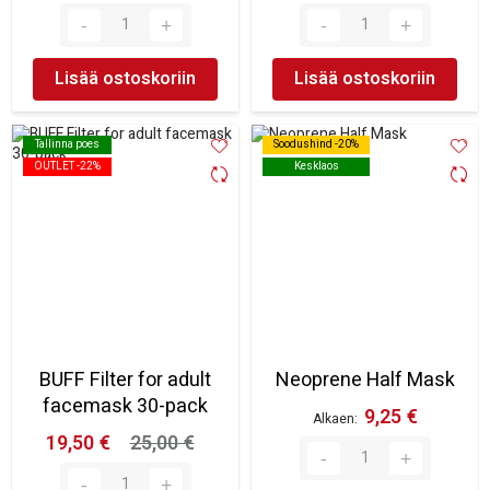
Lisää ostoskoriin
Lisää ostoskoriin
Tallinna poes
Tallinna poes
Soodushind -20%
Soodushind -20%
OUTLET -22%
OUTLET -22%
Kesklaos
Kesklaos
BUFF Filter for adult
Neoprene Half Mask
facemask 30-pack
9,25 €
Alkaen
19,50 €
25,00 €