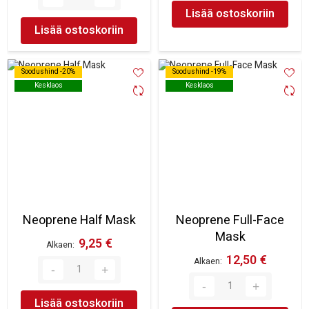
Lisää ostoskoriin
Lisää ostoskoriin
Soodushind -20%
Soodushind -20%
Soodushind -19%
Soodushind -19%
Kesklaos
Kesklaos
Kesklaos
Kesklaos
Neoprene Half Mask
Neoprene Full-Face
Mask
9,25 €
Alkaen
12,50 €
Alkaen
Lisää ostoskoriin