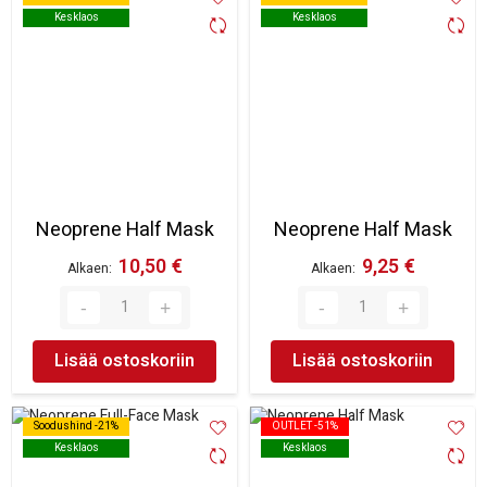
Kesklaos
Kesklaos
Kesklaos
Kesklaos
Neoprene Half Mask
Neoprene Half Mask
10,50 €
9,25 €
Alkaen
Alkaen
Lisää ostoskoriin
Lisää ostoskoriin
Soodushind -21%
Soodushind -21%
OUTLET -51%
OUTLET -51%
Kesklaos
Kesklaos
Kesklaos
Kesklaos