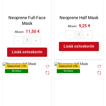
Neoprene Full-Face
Neoprene Half Mask
Mask
9,25 €
Alkaen
11,50 €
Alkaen
Lisää ostoskoriin
Lisää ostoskoriin
Soodushind -17%
Soodushind -17%
Soodushind -20%
Soodushind -20%
Kesklaos
Kesklaos
Kesklaos
Kesklaos