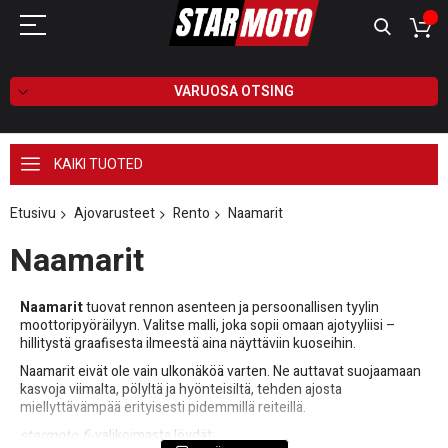
VARUOSA OTSING
KAIKI TUOTED
Etusivu
Ajovarusteet
Rento
Naamarit
Naamarit
Naamarit
tuovat rennon asenteen ja persoonallisen tyylin
moottoripyöräilyyn. Valitse malli, joka sopii omaan ajotyyliisi –
hillitystä graafisesta ilmeestä aina näyttäviin kuoseihin.
Naamarit eivät ole vain ulkonäköä varten. Ne auttavat suojaamaan
kasvoja viimalta, pölyltä ja hyönteisiltä, tehden ajosta
miellyttävämpää erityisesti pidemmillä reiteillä.
starmoto.fi
-valikoimasta löydät: