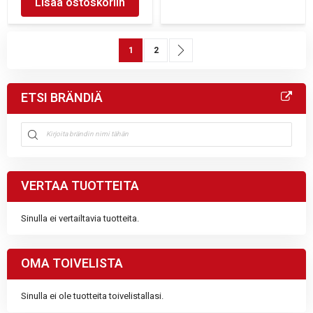
Lisää ostoskoriin
Sivu
You're currently reading page
Sivu
Sivu
Seuraava
1
2
ETSI BRÄNDIÄ
VERTAA TUOTTEITA
Sinulla ei vertailtavia tuotteita.
OMA TOIVELISTA
Sinulla ei ole tuotteita toivelistallasi.