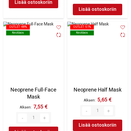
Lisää ostoskoriin
Lisää ostoskoriin
OUTLET -48%
OUTLET -48%
OUTLET -51%
OUTLET -51%
Kesklaos
Kesklaos
Kesklaos
Kesklaos
Neoprene Full-Face
Neoprene Half Mask
Mask
5,65 €
Alkaen
7,55 €
Alkaen
Lisää ostoskoriin