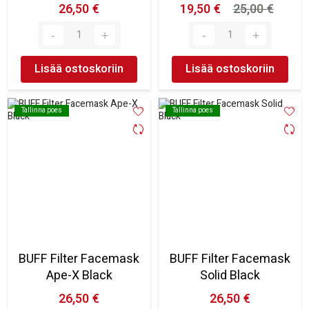
26,50 €
19,50 €
25,00 €
Lisää ostoskoriin
Lisää ostoskoriin
Tallinna poes
Tallinna poes
Tallinna poes
Tallinna poes
BUFF Filter Facemask
BUFF Filter Facemask
Ape-X Black
Solid Black
26,50 €
26,50 €