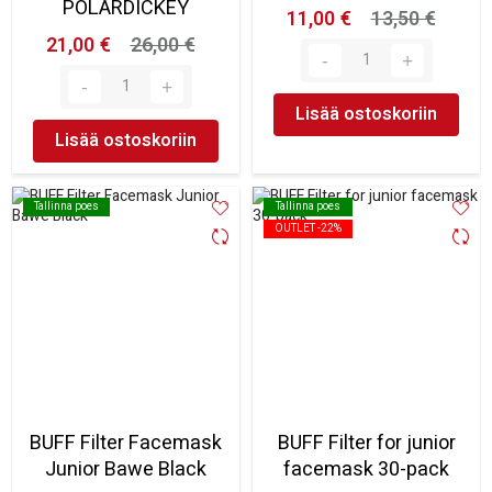
POLARDICKEY
11,00 €
13,50 €
21,00 €
26,00 €
Lisää ostoskoriin
Lisää ostoskoriin
Tallinna poes
Tallinna poes
Tallinna poes
Tallinna poes
OUTLET -22%
OUTLET -22%
BUFF Filter Facemask
BUFF Filter for junior
Junior Bawe Black
facemask 30-pack