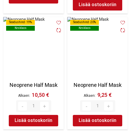
Lisää ostoskoriin
Soodushind -19%
Soodushind -19%
Soodushind -20%
Soodushind -20%
Kesklaos
Kesklaos
Kesklaos
Kesklaos
Neoprene Half Mask
Neoprene Half Mask
10,50 €
9,25 €
Alkaen
Alkaen
Lisää ostoskoriin
Lisää ostoskoriin