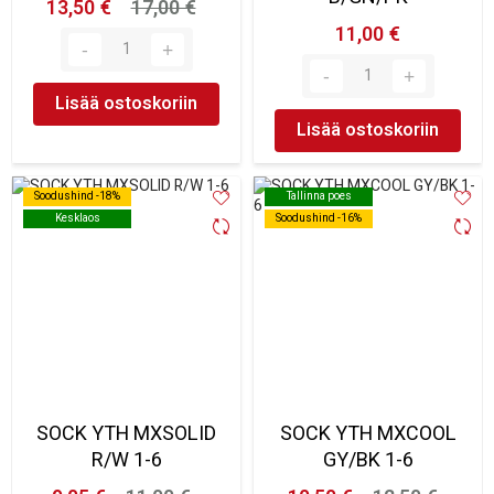
13,50 €
17,00 €
11,00 €
Lisää ostoskoriin
Lisää ostoskoriin
Soodushind -18%
Soodushind -18%
Tallinna poes
Tallinna poes
Kesklaos
Kesklaos
Soodushind -16%
Soodushind -16%
SOCK YTH MXSOLID
SOCK YTH MXCOOL
R/W 1-6
GY/BK 1-6