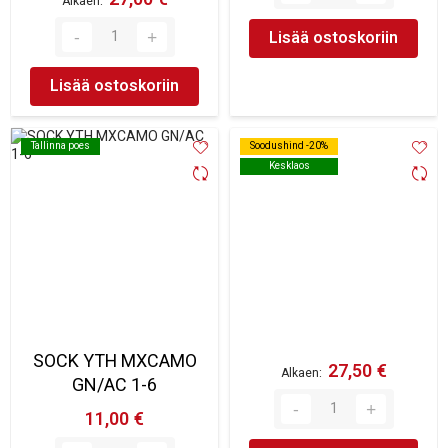
Alkaen
Lisää ostoskoriin
Lisää ostoskoriin
Tallinna poes
Tallinna poes
Soodushind -20%
Soodushind -20%
Kesklaos
Kesklaos
SOCK YTH MXCAMO
27,50 €
Alkaen
GN/AC 1-6
11,00 €