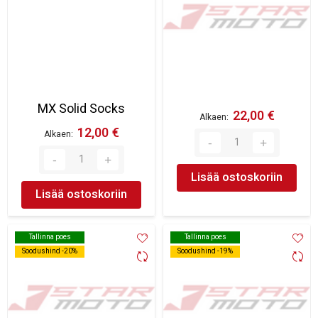
MX Solid Socks
22,00 €
Alkaen
12,00 €
Alkaen
Lisää ostoskoriin
Lisää ostoskoriin
Tallinna poes
Tallinna poes
Tallinna poes
Tallinna poes
Soodushind -20%
Soodushind -20%
Soodushind -19%
Soodushind -19%