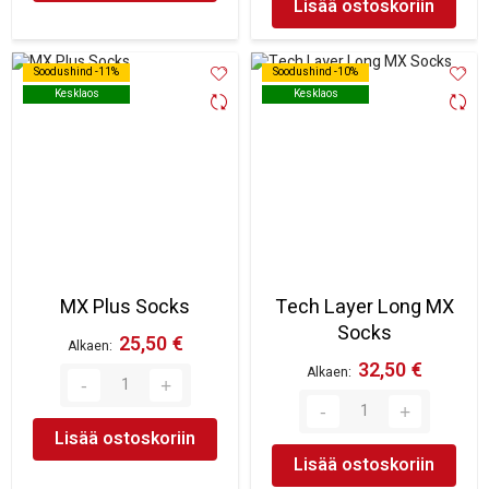
Lisää ostoskoriin
Soodushind -11%
Soodushind -11%
Soodushind -10%
Soodushind -10%
Kesklaos
Kesklaos
Kesklaos
Kesklaos
MX Plus Socks
Tech Layer Long MX
Socks
25,50 €
Alkaen
32,50 €
Alkaen
Lisää ostoskoriin
Lisää ostoskoriin