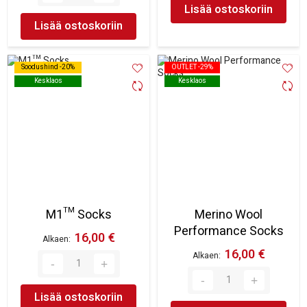
Lisää ostoskoriin
Lisää ostoskoriin
Soodushind -20%
Soodushind -20%
OUTLET -29%
OUTLET -29%
Kesklaos
Kesklaos
Kesklaos
Kesklaos
M1™ Socks
Merino Wool
Performance Socks
16,00 €
Alkaen
16,00 €
Alkaen
Lisää ostoskoriin