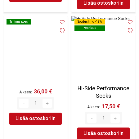
Lisää ostoskoriin
Tallinna poes
Tallinna poes
Soodushind -19%
Soodushind -19%
Kesklaos
Kesklaos
Hi-Side Performance
36,00 €
Alkaen
Socks
17,50 €
Alkaen
Lisää ostoskoriin
Lisää ostoskoriin