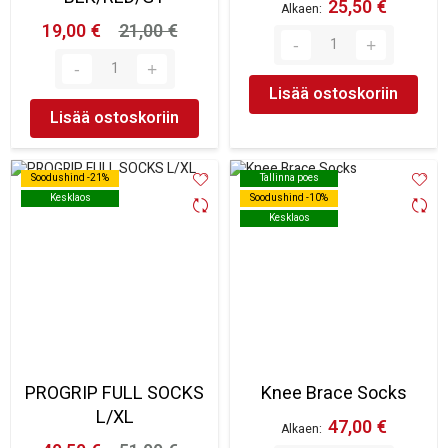
25,50 €
Alkaen
19,00 €
21,00 €
Lisää ostoskoriin
Lisää ostoskoriin
Soodushind -21%
Soodushind -21%
Tallinna poes
Tallinna poes
Kesklaos
Kesklaos
Soodushind -10%
Soodushind -10%
Kesklaos
Kesklaos
PROGRIP FULL SOCKS
Knee Brace Socks
L/XL
47,00 €
Alkaen