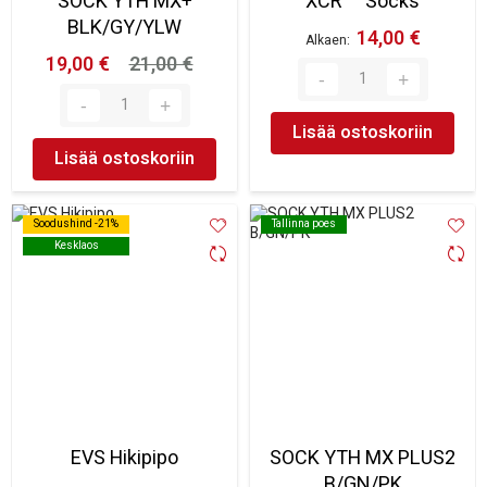
SOCK YTH MX+
XCR™ Socks
BLK/GY/YLW
14,00 €
Alkaen
19,00 €
21,00 €
Lisää ostoskoriin
Lisää ostoskoriin
Soodushind -21%
Soodushind -21%
Tallinna poes
Tallinna poes
Kesklaos
Kesklaos
EVS Hikipipo
SOCK YTH MX PLUS2
B/GN/PK