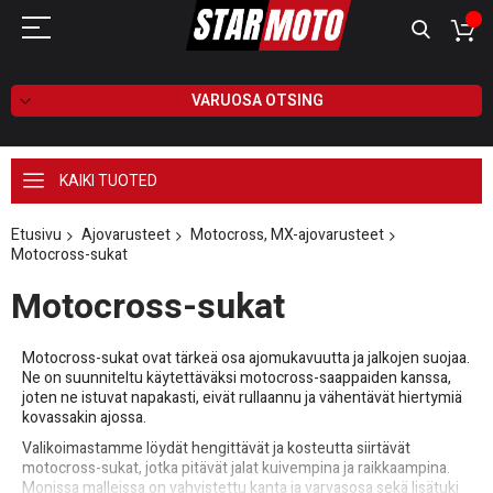
VARUOSA OTSING
KAIKI TUOTED
Etusivu
Ajovarusteet
Motocross, MX-ajovarusteet
Motocross-sukat
Motocross-sukat
Motocross-sukat ovat tärkeä osa ajomukavuutta ja jalkojen suojaa.
Ne on suunniteltu käytettäväksi motocross-saappaiden kanssa,
joten ne istuvat napakasti, eivät rullaannu ja vähentävät hiertymiä
kovassakin ajossa.
Valikoimastamme löydät hengittävät ja kosteutta siirtävät
motocross-sukat, jotka pitävät jalat kuivempina ja raikkaampina.
Monissa malleissa on vahvistettu kanta ja varvasosa sekä lisätuki