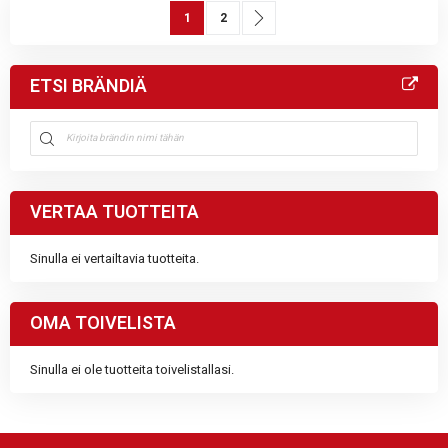
Sivu
You're currently reading page
Sivu
Sivu
Seuraava
1
2
ETSI BRÄNDIÄ
VERTAA TUOTTEITA
Sinulla ei vertailtavia tuotteita.
OMA TOIVELISTA
Sinulla ei ole tuotteita toivelistallasi.