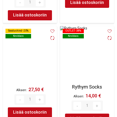
Lisää ostoskoriin
Lisää ostoskoriin
Soodushind -20%
Soodushind -20%
OUTLET -38%
OUTLET -38%
Kesklaos
Kesklaos
Kesklaos
Kesklaos
Rythym Socks
27,50 €
Alkaen
14,00 €
Alkaen
Lisää ostoskoriin