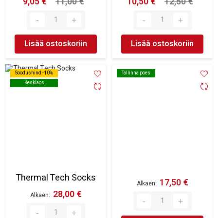
9,05 €
11,00 €
10,50 €
12,50 €
Lisää ostoskoriin
Lisää ostoskoriin
Soodushind -10%
Soodushind -10%
Tallinna poes
Tallinna poes
Kesklaos
Kesklaos
Thermal Tech Socks
17,50 €
Alkaen
28,00 €
Alkaen