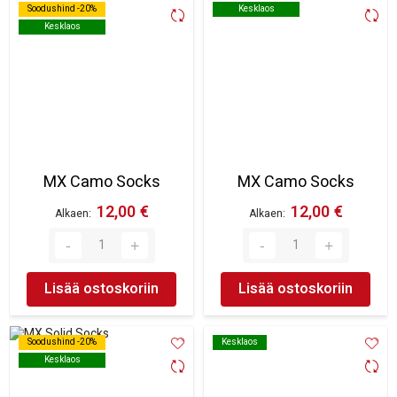
Soodushind -20%
Soodushind -20%
Kesklaos
Kesklaos
Kesklaos
Kesklaos
MX Camo Socks
MX Camo Socks
12,00 €
12,00 €
Alkaen
Alkaen
Lisää ostoskoriin
Lisää ostoskoriin
Soodushind -20%
Soodushind -20%
Kesklaos
Kesklaos
Kesklaos
Kesklaos