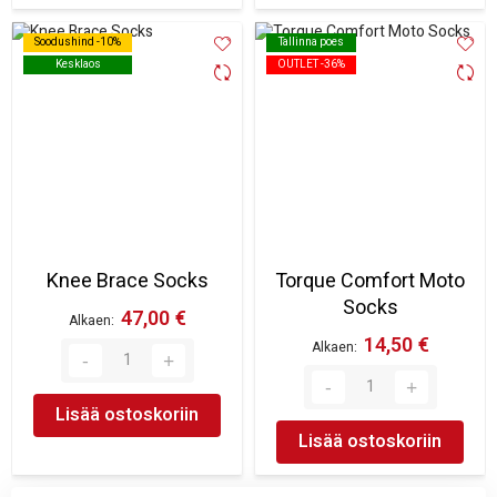
Soodushind -10%
Soodushind -10%
Tallinna poes
Tallinna poes
Kesklaos
Kesklaos
OUTLET -36%
OUTLET -36%
Knee Brace Socks
Torque Comfort Moto
Socks
47,00 €
Alkaen
14,50 €
Alkaen
Lisää ostoskoriin
Lisää ostoskoriin