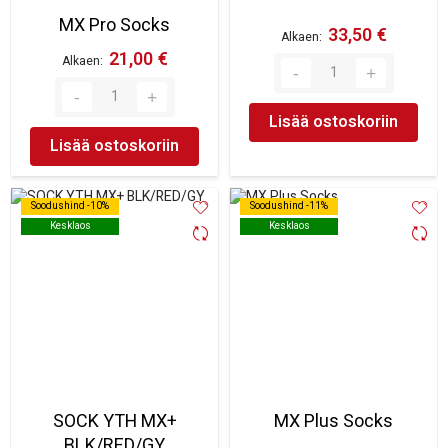
MX Pro Socks
33,50 €
Alkaen
21,00 €
Alkaen
Lisää ostoskoriin
Lisää ostoskoriin
Soodushind -10%
Soodushind -10%
Soodushind -11%
Soodushind -11%
Kesklaos
Kesklaos
Kesklaos
Kesklaos
SOCK YTH MX+
MX Plus Socks
BLK/RED/GY