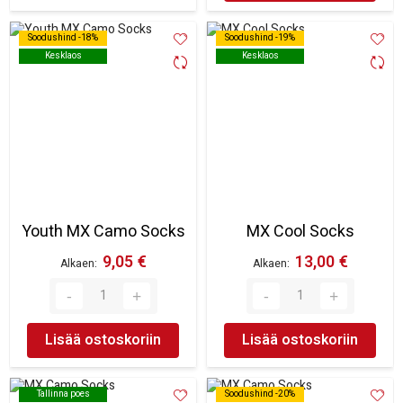
Soodushind -18%
Soodushind -18%
Soodushind -19%
Soodushind -19%
Kesklaos
Kesklaos
Kesklaos
Kesklaos
Youth MX Camo Socks
MX Cool Socks
9,05 €
13,00 €
Alkaen
Alkaen
Lisää ostoskoriin
Lisää ostoskoriin
Tallinna poes
Tallinna poes
Soodushind -20%
Soodushind -20%