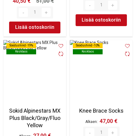
40,50 €
51,00 €
Lisää ostoskoriin
Lisää ostoskoriin
Soodushind -19%
Soodushind -19%
Soodushind -10%
Soodushind -10%
Kesklaos
Kesklaos
Kesklaos
Kesklaos
Sokid Alpinestars MX
Knee Brace Socks
Plus Black/Gray/Fluo
47,00 €
Alkaen
Yellow
27,00 €