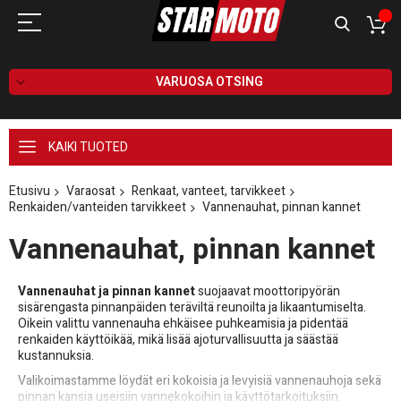
VARUOSA OTSING
KAIKI TUOTED
Etusivu
Varaosat
Renkaat, vanteet, tarvikkeet
Renkaiden/vanteiden tarvikkeet
Vannenauhat, pinnan kannet
Vannenauhat, pinnan kannet
Vannenauhat ja pinnan kannet
suojaavat moottoripyörän
sisärengasta pinnanpäiden teräviltä reunoilta ja likaantumiselta.
Oikein valittu vannenauha ehkäisee puhkeamisia ja pidentää
renkaiden käyttöikää, mikä lisää ajoturvallisuutta ja säästää
kustannuksia.
Valikoimastamme löydät eri kokoisia ja levyisiä vannenauhoja sekä
pinnan kansia useisiin vannekokoihin ja käyttötarkoituksiin.