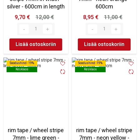
silver - 600cm in length
600cm
9,70 €
12,00 €
8,95 €
11,00 €
Lisää ostoskoriin
Lisää ostoskoriin
Soodushind -19%
Soodushind -19%
Soodushind -19%
Soodushind -19%
Kesklaos
Kesklaos
Kesklaos
Kesklaos
rim tape / wheel stripe
rim tape / wheel stripe
7mm - lime green -
7mm - neon yellow -