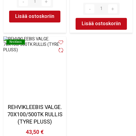
Lisää ostoskoriin
Lisää ostoskoriin
Kesklaos
Kesklaos
REHVIKLEEBIS VALGE.
70X100/500TK RULLIS
(TYRE PLUSS)
43,50 €