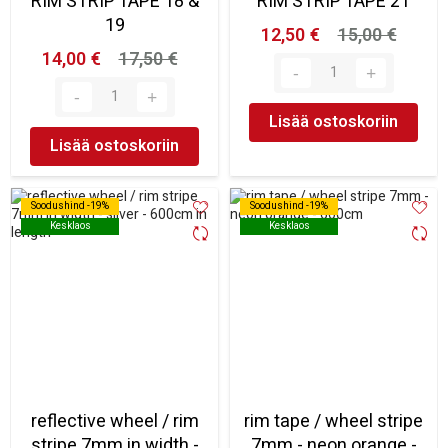
RIM STRIP TAPE 18 &
RIM STRIP TAPE 21
19
12,50 €
15,00 €
14,00 €
17,50 €
Lisää ostoskoriin
Lisää ostoskoriin
Soodushind -19%
Soodushind -19%
Soodushind -19%
Soodushind -19%
Kesklaos
Kesklaos
Kesklaos
Kesklaos
reflective wheel / rim
rim tape / wheel stripe
stripe 7mm in width -
7mm - neon orange -