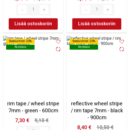
Lisää ostoskoriin
Lisää ostoskoriin
Soodushind -20%
Soodushind -20%
Soodushind -20%
Soodushind -20%
Kesklaos
Kesklaos
Kesklaos
Kesklaos
rim tape / wheel stripe
reflective wheel stripe
7mm - green - 600cm
/ rim tape 7mm - black
- 900cm
7,30 €
9,10 €
8,40 €
10,50 €