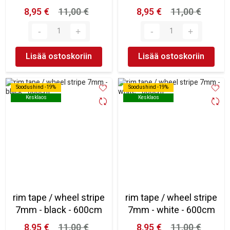
8,95 €
11,00 €
8,95 €
11,00 €
Lisää ostoskoriin
Lisää ostoskoriin
Soodushind -19%
Soodushind -19%
Soodushind -19%
Soodushind -19%
Kesklaos
Kesklaos
Kesklaos
Kesklaos
rim tape / wheel stripe
rim tape / wheel stripe
7mm - black - 600cm
7mm - white - 600cm
8,95 €
11,00 €
8,95 €
11,00 €