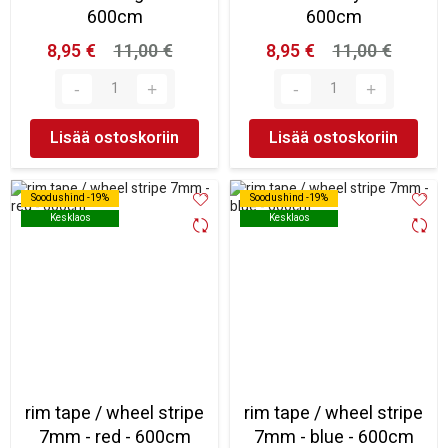
600cm
600cm
8,95 €
11,00 €
8,95 €
11,00 €
Lisää ostoskoriin
Lisää ostoskoriin
Soodushind -19%
Soodushind -19%
Soodushind -19%
Soodushind -19%
Kesklaos
Kesklaos
Kesklaos
Kesklaos
rim tape / wheel stripe
rim tape / wheel stripe
7mm - red - 600cm
7mm - blue - 600cm